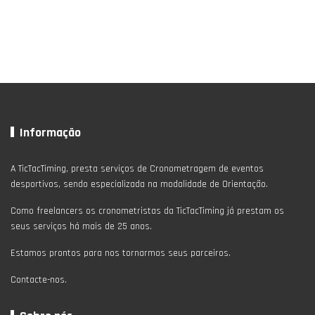
Informação
A TicTacTiming, presta serviços de Cronometragem de eventos
desportivos, sendo especializada na modalidade de Orientação.
Como freelancers os cronometristas da TicTacTiming já prestam os
seus serviços há mais de 25 anos.
Estamos prontos para nos tornarmos seus parceiros.
Contacte-nos.