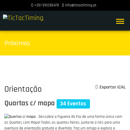
+351 910286478
info@tictactiming.pt
Próximos
Orientação
Exportar iCAL
Quartas c/ mapa
34 Eventos
Descobre a Figueira da Foz de uma forma única com
as Quartas com Mapa! Todas as quartas-feiras, junta-te a nós para uma
aventura de orientação gratuita e divertida. Traz um amigo e explora a