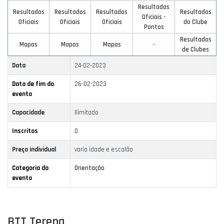
Resultados
Resultados
Resultados
Resultados
Resultados
Oficiais -
Oficiais
Oficiais
Oficiais
do Clube
Pontos
Resultados
Mapas
Mapas
Mapas
-
de Clubes
Data
24-02-2023
Data de fim do
26-02-2023
evento
Capacidade
Ilimitado
Inscritos
0
Preço individual
varia idade e escalão
Categoria do
Orientação
evento
BTT Terena