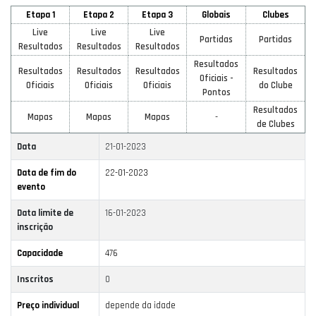
Etapa 1
Etapa 2
Etapa 3
Globais
Clubes
Live
Live
Live
Partidas
Partidas
Resultados
Resultados
Resultados
Resultados
Resultados
Resultados
Resultados
Resultados
Oficiais -
Oficiais
Oficiais
Oficiais
do Clube
Pontos
Resultados
Mapas
Mapas
Mapas
-
de Clubes
Data
21-01-2023
Data de fim do
22-01-2023
evento
Data limite de
16-01-2023
inscrição
Capacidade
476
Inscritos
0
Preço individual
depende da idade