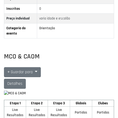
Inscritos
0
Preço individual
varia idade e escalão
Categoria do
Orientação
evento
MCO & CAOM
Guardar para
Detalhes
Etapa 1
Etapa 2
Etapa 3
Globais
Clubes
Live
Live
Live
Partidas
Partidas
Resultados
Resultados
Resultados