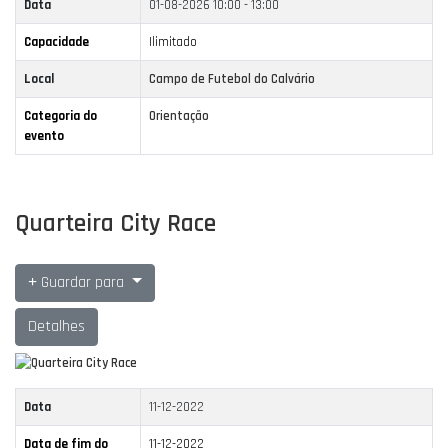
Data
01-08-2026
10:00 - 13:00
Capacidade
Ilimitado
Local
Campo de Futebol do Calvário
Categoria do
Orientação
evento
Quarteira City Race
Guardar para
Detalhes
Data
11-12-2022
Data de fim do
11-12-2022