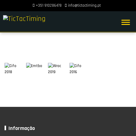
+351 910286478
info@tictactiming.pt
Informação