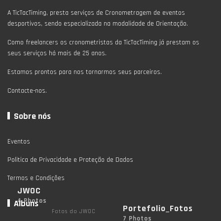
A TicTacTiming, presta serviços de Cronometragem de eventos
desportivos, sendo especializada na modalidade de Orientação.
Como freelancers os cronometristas da TicTacTiming já prestam os
seus serviços há mais de 25 anos.
Estamos prontos para nos tornarmos seus parceiros.
Contacte-nos.
Sobre nós
Eventos
Politica de Privacidade e Proteção de Dados
Termos e Condições
JWOC
4 Photos
Albuns
Portefolio_Fotos
Fotos do JWOC
7 Photos