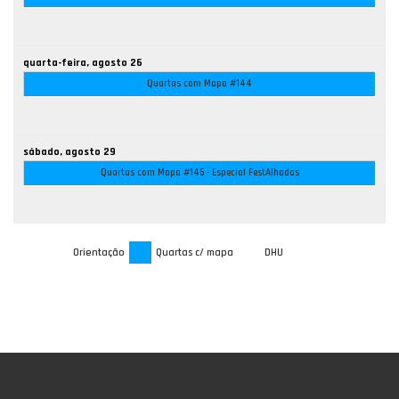
quarta-feira,
agosto
26
Quartas com Mapa #144
sábado,
agosto
29
Quartas com Mapa #145 - Especial FestAlhadas
Orientação
Quartas c/ mapa
DHU