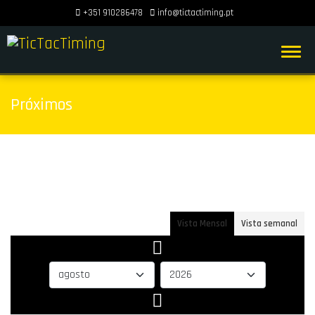
+351 910286478
info@tictactiming.pt
Próximos
Vista Mensal
Vista semanal