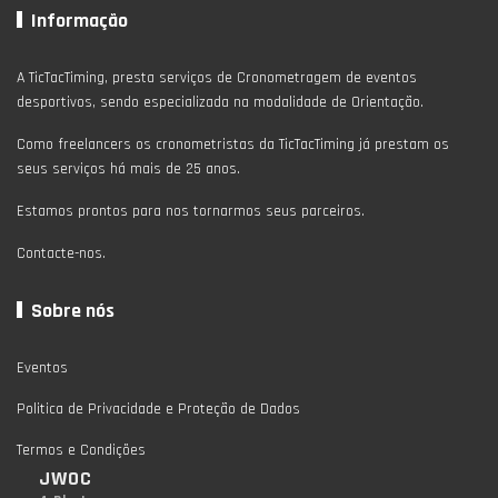
Informação
A TicTacTiming, presta serviços de Cronometragem de eventos
desportivos, sendo especializada na modalidade de Orientação.
Como freelancers os cronometristas da TicTacTiming já prestam os
seus serviços há mais de 25 anos.
Estamos prontos para nos tornarmos seus parceiros.
Contacte-nos.
Sobre nós
Eventos
Politica de Privacidade e Proteção de Dados
Termos e Condições
JWOC