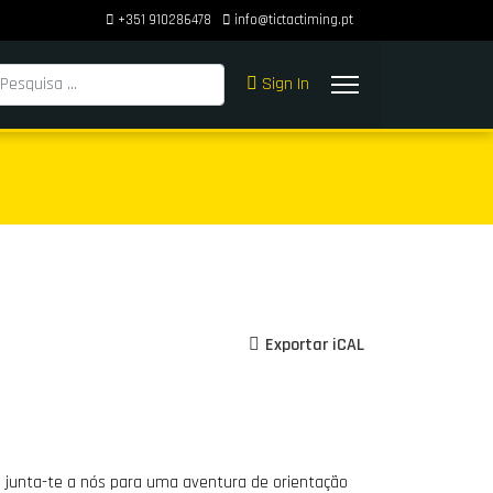
+351 910286478
info@tictactiming.pt
squisar
Sign In
Exportar iCAL
 junta-te a nós para uma aventura de orientação