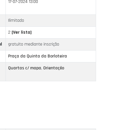
17-07-2024 13:00
Ilimitado
2
[Ver lista]
l
gratuito mediante inscrição
Praça da Quinta da Borloteira
Quartas c/ mapa
,
Orientação