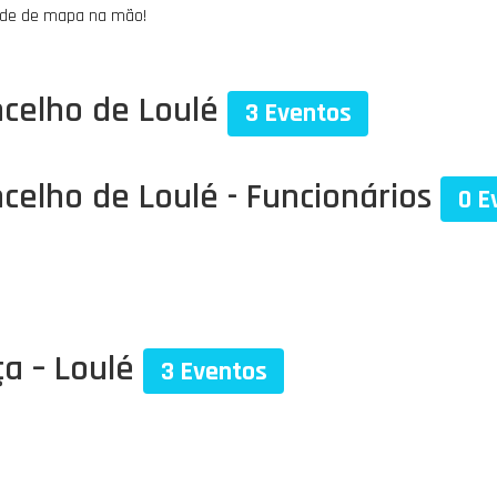
dade de mapa na mão!​
ncelho de Loulé
3 Eventos
celho de Loulé - Funcionários
0 E
ça – Loulé
3 Eventos