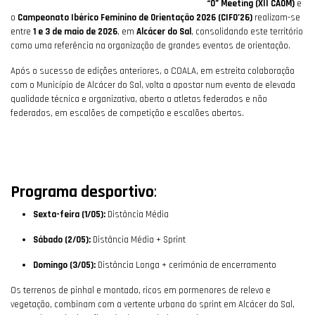
“O” Meeting (XII CAOM)
e
o
Campeonato Ibérico Feminino de Orientação 2026 (CIFO’26)
realizam-se
entre
1 e 3 de maio de 2026
, em
Alcácer do Sal
, consolidando este território
como uma referência na organização de grandes eventos de orientação.
Após o sucesso de edições anteriores, o COALA, em estreita colaboração
com o Município de Alcácer do Sal, volta a apostar num evento de elevada
qualidade técnica e organizativa, aberto a atletas federados e não
federados, em escalões de competição e escalões abertos.
Programa desportivo
:
Sexta-feira (1/05):
Distância Média
Sábado (2/05):
Distância Média + Sprint
Domingo (3/05):
Distância Longa + cerimónia de encerramento
Os terrenos de pinhal e montado, ricos em pormenores de relevo e
vegetação, combinam com a vertente urbana do sprint em Alcácer do Sal,