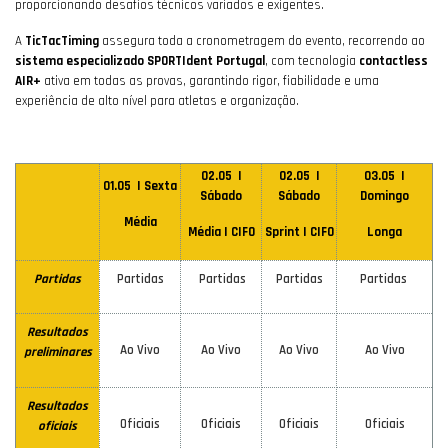
proporcionando desafios técnicos variados e exigentes.
A
TicTacTiming
assegura toda a cronometragem do evento, recorrendo ao
sistema especializado SPORTIdent Portugal
, com tecnologia
contactless
AIR+
ativa em todas as provas, garantindo rigor, fiabilidade e uma
experiência de alto nível para atletas e organização.
02.05 |
02.05 |
03.05 |
01.05 | Sexta
Sábado
Sábado
Domingo
Média
Média | CIFO
Sprint | CIFO
Longa
Partidas
Partidas
Partidas
Partidas
Partidas
Resultados
Ao Vivo
Ao Vivo
Ao Vivo
Ao Vivo
preliminares
Resultados
Oficiais
Oficiais
Oficiais
Oficiais
oficiais