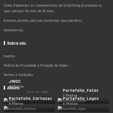
Como freelancers os cronometristas da TicTacTiming já prestam os
seus serviços há mais de 25 anos.
Estamos prontos para nos tornarmos seus parceiros.
Contacte-nos.
Sobre nós
Eventos
Politica de Privacidade e Proteção de Dados
Termos e Condições
JWOC
4 Photos
Albuns
Portefolio_Fotos
Fotos do JWOC
7 Photos
Portefolio_Cartazes
Portefolio_Logos
9 Photos
4 Photos