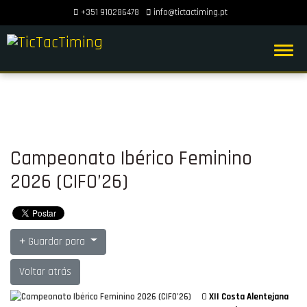
+351 910286478
info@tictactiming.pt
Campeonato Ibérico Feminino
2026 (CIFO’26)
Guardar para
Voltar atrás
O
XII Costa Alentejana