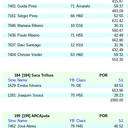
415,87
7401
Guida Pires
71
Amarelo
59:37
483,09
7161
Sérgio Pires
66
H60
52:55
621,42
7046
Mariana Ribeiro
10
D16
36:31
560,47
7436
Paulo Ribeiro
71
H55
42:49
662,90
7637
Davi Santiago
12
H14
31:36
432,49
7404
Christer Vredin
63
H60
59:32
552,35
184
[184] Saca Trilhos
POR
Stno
Name
YB
Class
S1
1629
Emilia Silveira
76
DE
49:51
653,96
1281
Joaquim Sousa
70
H55
28:23
1000,00
199
[199] ARCAjuda
POR
Stno
Name
YB
Class
S1
7462
José Abreu
79
H45
46:52