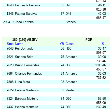
673,14
1640
Fernanda Ferreira
55
D70
46:11
810,18
1346
Fátima Saraiva
77
D45
42:03
688,47
290419
João Ferreira
Branco
180
[180] AEJBV
POR
Stno
Name
YB
Class
S1
7048
Rui Bernardo
66
H60
36:47
893,97
7621
Susana Brito
75
Amarelo
39:00
738,46
7620
Bruno Fernandes
74
H50
1:06:46
453,57
7684
Orlando Fernandes
64
Amarelo
39:03
737,52
7808
Luna Mata
08
Amarelo
7629
Helena Medeiros
62
Verde
7324
Bárbara Moiteiro
74
D50
58:50
656,09
7437
Helena Monteiro
74
D50
1:32:49