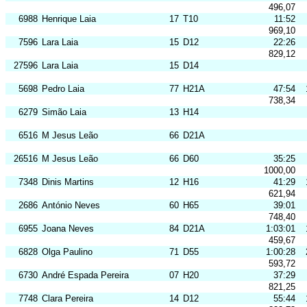
496,07
6988
Henrique Laia
17
T10
11:52
969,10
7596
Lara Laia
15
D12
22:26
829,12
27596
Lara Laia
15
D14
5698
Pedro Laia
77
H21A
47:54
738,34
6279
Simão Laia
13
H14
6516
M Jesus Leão
66
D21A
26516
M Jesus Leão
66
D60
35:25
1000,00
7348
Dinis Martins
12
H16
41:29
621,94
2686
António Neves
60
H65
39:01
748,40
6955
Joana Neves
84
D21A
1:03:01
459,67
6828
Olga Paulino
71
D55
1:00:28
593,72
6730
André Espada Pereira
07
H20
37:29
821,25
7748
Clara Pereira
14
D12
55:44