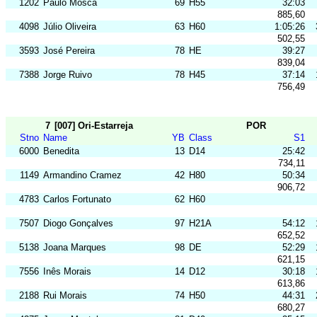
1202
Paulo Mosca
69
H55
32:03
885,60
4098
Júlio Oliveira
63
H60
1:05:26
502,55
3593
José Pereira
78
HE
39:27
839,04
7388
Jorge Ruivo
78
H45
37:14
756,49
7
[007] Ori-Estarreja
POR
Stno
Name
YB
Class
S1
6000
Benedita
13
D14
25:42
734,11
1149
Armandino Cramez
42
H80
50:34
906,72
4783
Carlos Fortunato
62
H60
7507
Diogo Gonçalves
97
H21A
54:12
652,52
5138
Joana Marques
98
DE
52:29
621,15
7556
Inês Morais
14
D12
30:18
613,86
2188
Rui Morais
74
H50
44:31
680,27