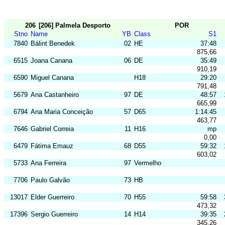
206
[206] Palmela Desporto
POR
Stno
Name
YB
Class
S1
7840
Bálint Benedek
02
HE
37:48
875,66
6515
Joana Canana
06
DE
35:49
910,19
6590
Miguel Canana
H18
29:20
791,48
5679
Ana Castanheiro
97
DE
48:57
665,99
6794
Ana Maria Conceição
57
D65
1:14:45
463,77
7646
Gabriel Correia
11
H16
mp
0,00
6479
Fátima Emauz
68
D55
59:32
603,02
5733
Ana Ferreira
97
Vermelho
7706
Paulo Galvão
73
HB
13017
Elder Guerreiro
70
H55
59:58
473,32
17396
Sergio Guerreiro
14
H14
39:35
345,26