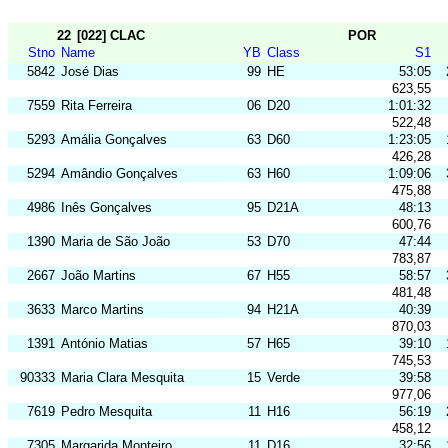
22
[022] CLAC
POR
Stno
Name
YB
Class
S1
5842
José Dias
99
HE
53:05
623,55
7559
Rita Ferreira
06
D20
1:01:32
522,48
5293
Amália Gonçalves
63
D60
1:23:05
426,28
5294
Amândio Gonçalves
63
H60
1:09:06
475,88
4986
Inês Gonçalves
95
D21A
48:13
600,76
1390
Maria de São João
53
D70
47:44
783,87
2667
João Martins
67
H55
58:57
481,48
3633
Marco Martins
94
H21A
40:39
870,03
1391
António Matias
57
H65
39:10
745,53
90333
Maria Clara Mesquita
15
Verde
39:58
977,06
7619
Pedro Mesquita
11
H16
56:19
458,12
7305
Margarida Monteiro
11
D16
32:56