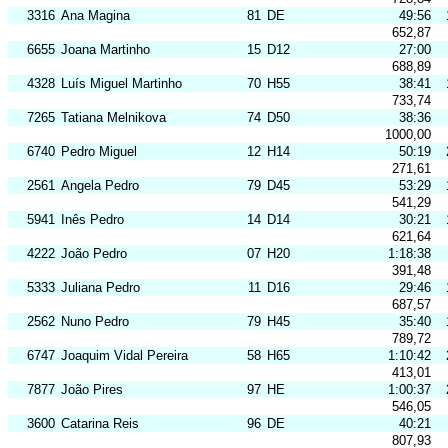
3316
Ana Magina
81
DE
49:56
652,87
6655
Joana Martinho
15
D12
27:00
688,89
4328
Luís Miguel Martinho
70
H55
38:41
733,74
7265
Tatiana Melnikova
74
D50
38:36
1000,00
6740
Pedro Miguel
12
H14
50:19
271,61
2561
Angela Pedro
79
D45
53:29
541,29
5941
Inês Pedro
14
D14
30:21
621,64
4222
João Pedro
07
H20
1:18:38
391,48
5333
Juliana Pedro
11
D16
29:46
687,57
2562
Nuno Pedro
79
H45
35:40
789,72
6747
Joaquim Vidal Pereira
58
H65
1:10:42
413,01
7877
João Pires
97
HE
1:00:37
546,05
3600
Catarina Reis
96
DE
40:21
807,93