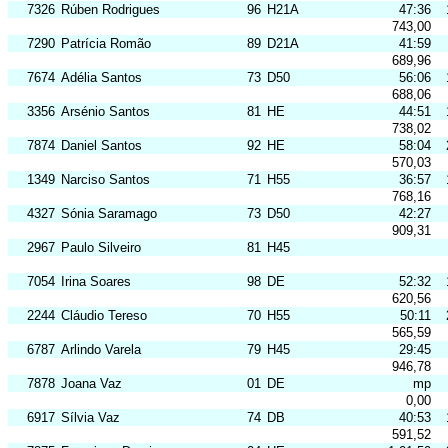
7326
Rúben Rodrigues
96
H21A
47:36
743,00
7290
Patrícia Romão
89
D21A
41:59
689,96
7674
Adélia Santos
73
D50
56:06
688,06
3356
Arsénio Santos
81
HE
44:51
738,02
7874
Daniel Santos
92
HE
58:04
570,03
1349
Narciso Santos
71
H55
36:57
768,16
4327
Sónia Saramago
73
D50
42:27
909,31
2967
Paulo Silveiro
81
H45
7054
Irina Soares
98
DE
52:32
620,56
2244
Cláudio Tereso
70
H55
50:11
565,59
6787
Arlindo Varela
79
H45
29:45
946,78
7878
Joana Vaz
01
DE
mp
0,00
6917
Sílvia Vaz
74
DB
40:53
591,52