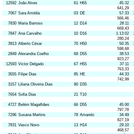
12592
João Alves
61
H65
45:32
641,29
7067
Sara Arrotêa
03
DE
57:33
566,46
7830
Maria Barroso
12
D14
28:11
669,43
7847
Ana Carvalho
10
D16
1:13:02
280,24
3913
Alberto César
70
H50
50:35
598,68
2849
Alexandra Coelho
68
D55
38:53
923,27
12593
Victor Delgado
67
H55
37:11
763,33
3555
Filipe Dias
85
HE
44:33
742,99
3157
Liliana Oliveira Dias
90
D35
7654
Sofia Dias
21
T10
4727
Belém Magalhães
66
D55
45:00
797,78
7296
Susana Martins
78
Amarelo
34:49
827,19
7831
Vasco Novo
13
H14
29:10
468,57