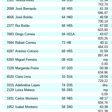
1301
Teresa Alves
69
D50
51:54
743,74
2099
José Bernardo
68
H55
41:19
686,97
4656
José Bolrão
64
H60
46:58
700,14
2377
Rui Botão
68
H55
47:00
603,90
7683
Diogo Correia
04
H21A
43:07
820,26
7844
Rafael Correia
73
HB
40:11
484,03
4287
António Cotovio
68
H55
31:59
887,44
6393
Miguel Ferreira
08
H18
mp
0,00
7229
Margarida Freire
07
D20
50:38
634,96
6520
Clara Lima
10
D16
28:04
729,22
3315
Adelindina Lopes
74
D35
dns
2129
Luisa Mateus
58
D65
mp
0,00
1931
Carlos Monteiro
58
H65
48:17
604,76
1952
Isabel Monteiro
58
D60
43:39
811,38