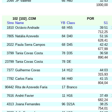
2044
JP Valente
66
H60
32:53
1000,00
102
[102] .COM
POR
Stno
Name
YB
Class
S1
1810
Octávio Andrade
68
H55
39:51
712,25
7805
Natália Azevedo
84
D40
51:16
628,41
2022
Paula Serra Campos
68
D45
42:42
677,99
3799
Tania Covas Costa
78
D35
36:58
890,44
23799
Tania Covas Costa
78
DE
7377
Guilherme Covas
14
H12
44:03
315,93
7792
Carlos Faria
84
H40
41:15
804,04
90442
Rita de Azevedo Faria
17
Branco
7616
André Favier
11
H16
37:49
682,24
4313
Joana Fernandes
96
D21A
38:25
754,01