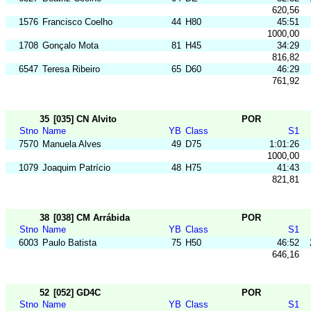
620,56
1576
Francisco Coelho
44
H80
45:51
1000,00
1708
Gonçalo Mota
81
H45
34:29
816,82
6547
Teresa Ribeiro
65
D60
46:29
761,92
35
[035] CN Alvito
POR
Stno
Name
YB
Class
S1
7570
Manuela Alves
49
D75
1:01:26
1000,00
1079
Joaquim Patrício
48
H75
41:43
821,81
38
[038] CM Arrábida
POR
Stno
Name
YB
Class
S1
6003
Paulo Batista
75
H50
46:52
646,16
52
[052] GD4C
POR
Stno
Name
YB
Class
S1