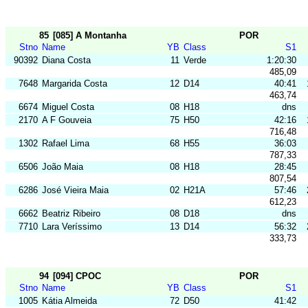
85
[085] A Montanha
POR
Stno
Name
YB
Class
S1
90392
Diana Costa
11
Verde
1:20:30
485,09
7648
Margarida Costa
12
D14
40:41
463,74
6674
Miguel Costa
08
H18
dns
2170
A F Gouveia
75
H50
42:16
716,48
1302
Rafael Lima
68
H55
36:03
787,33
6506
João Maia
08
H18
28:45
807,54
6286
José Vieira Maia
02
H21A
57:46
612,23
6662
Beatriz Ribeiro
08
D18
dns
7710
Lara Veríssimo
13
D14
56:32
333,73
94
[094] CPOC
POR
Stno
Name
YB
Class
S1
1005
Kátia Almeida
72
D50
41:42