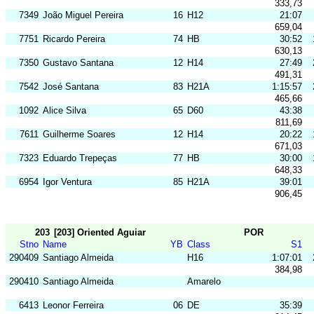
333,73
7349
João Miguel Pereira
16
H12
21:07
659,04
7751
Ricardo Pereira
74
HB
30:52
630,13
7350
Gustavo Santana
12
H14
27:49
491,31
7542
José Santana
83
H21A
1:15:57
465,66
1092
Alice Silva
65
D60
43:38
811,69
7611
Guilherme Soares
12
H14
20:22
671,03
7323
Eduardo Trepeças
77
HB
30:00
648,33
6954
Igor Ventura
85
H21A
39:01
906,45
203
[203] Oriented Aguiar
POR
Stno
Name
YB
Class
S1
290409
Santiago Almeida
H16
1:07:01
384,98
290410
Santiago Almeida
Amarelo
6413
Leonor Ferreira
06
DE
35:39