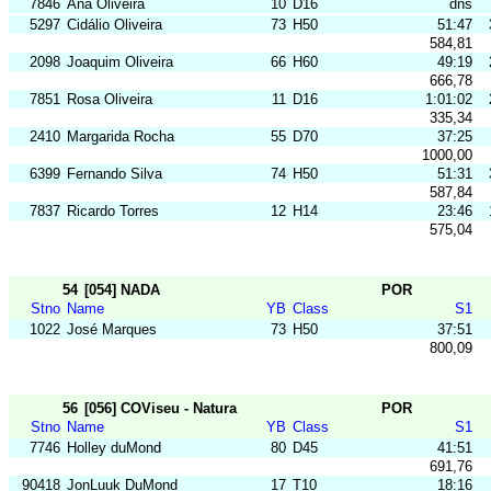
7846
Ana Oliveira
10
D16
dns
5297
Cidálio Oliveira
73
H50
51:47
584,81
2098
Joaquim Oliveira
66
H60
49:19
666,78
7851
Rosa Oliveira
11
D16
1:01:02
335,34
2410
Margarida Rocha
55
D70
37:25
1000,00
6399
Fernando Silva
74
H50
51:31
587,84
7837
Ricardo Torres
12
H14
23:46
575,04
54
[054] NADA
POR
Stno
Name
YB
Class
S1
1022
José Marques
73
H50
37:51
800,09
56
[056] COViseu - Natura
POR
Stno
Name
YB
Class
S1
7746
Holley duMond
80
D45
41:51
691,76
90418
JonLuuk DuMond
17
T10
18:16