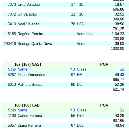
7073
Ema Valadão
17
T10
18:57
606,86
7072
Gil Valadão
21
T10
32:52
349,90
5410
Noel Valadão
78
H35
38:56
781,25
6185
Rogério Pereira
Vermelho
1:04:23
703,08
290416
Rodrigo Quinta-Nova
Verde
39:03
1000,00
167
[167] NAST
POR
Stno
Name
YB
Class
S1
5267
Filipe Fernandes
97
HE
49:43
665,77
6013
Patrícia Sousa
98
DE
52:26
621,74
168
[168] CAB
POR
Stno
Name
YB
Class
S1
1190
Carlos Ferreira
56
H70
40:28
807,66
5857
Diana Ferreira
87
D35
48:54