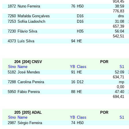
914,45
1872
Nuno Ferreira
76
H50
38:59
776,83
7260
Mafalda Gonçalves
D16
dns
7253
Sofiia Liadoshch
D16
31:08
657,39
7230
Flávio Silva
H35
56:04
542,51
4373
Luís Silva
94
HE
204
[204] CNSV
POR
Stno
Name
YB
Class
S1
5182
José Mendes
91
HE
52:09
634,71
7288
Carolina Pereira
16
D12
mp
0,00
5950
Fábio Pereira
88
HE
47:40
694,41
205
[205] ADAL
POR
Stno
Name
YB
Class
S1
2987
Sérgio Ferreira
74
H50