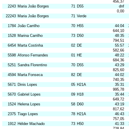
456,37
2243
Maria João Borges
71
D55
dnf
0,00
22243
Maria João Borges
71
Verde
1784
João Carrilho
70
H55
44:04
644,10
1528
Marina Carrilho
73
D50
48:35
794,51
6454
Marta Costinha
02
DE
55:57
582,66
5598
Afonso Fernandes
01
HE
48:22
684,36
5251
Sandra Florentino
70
D55
43:29
825,60
4594
Marta Fonseca
82
DE
44:02
740,35
5671
Dinis Lopes
05
H21A
35:31
995,78
5670
Gabriel Lopes
09
H18
35:44
649,72
1524
Helena Lopes
58
D60
43:19
817,62
2375
Tiago Lopes
78
H21A
46:43
757,05
1912
Hélder Machado
73
H50
41:33
728,84