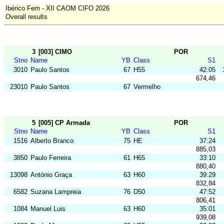
Ibérico Fem - XII CAOM CIFO 2026
Overall results
3
[003] CIMO
POR
Stno
Name
YB
Class
S1
3010
Paulo Santos
67
H55
42:05
674,46
23010
Paulo Santos
67
Vermelho
5
[005] CP Armada
POR
Stno
Name
YB
Class
S1
1516
Alberto Branco
75
HE
37:24
885,03
3850
Paulo Ferreira
61
H65
33:10
880,40
13098
António Graça
63
H60
39:29
832,84
6582
Suzana Lampreia
76
D50
47:52
806,41
1084
Manuel Luis
63
H60
35:01
939,08