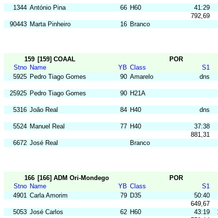
1344
António Pina
66
H60
41:29
792,69
90443
Marta Pinheiro
16
Branco
159
[159] COAAL
POR
Stno
Name
YB
Class
S1
5925
Pedro Tiago Gomes
90
Amarelo
dns
25925
Pedro Tiago Gomes
90
H21A
5316
João Real
84
H40
dns
5524
Manuel Real
77
H40
37:38
881,31
6672
José Real
Branco
166
[166] ADM Ori-Mondego
POR
Stno
Name
YB
Class
S1
4901
Carla Amorim
79
D35
50:40
649,67
5053
José Carlos
62
H60
43:19