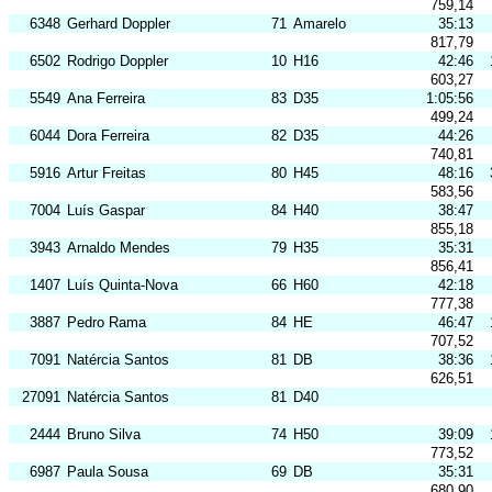
759,14
6348
Gerhard Doppler
71
Amarelo
35:13
817,79
6502
Rodrigo Doppler
10
H16
42:46
603,27
5549
Ana Ferreira
83
D35
1:05:56
499,24
6044
Dora Ferreira
82
D35
44:26
740,81
5916
Artur Freitas
80
H45
48:16
583,56
7004
Luís Gaspar
84
H40
38:47
855,18
3943
Arnaldo Mendes
79
H35
35:31
856,41
1407
Luís Quinta-Nova
66
H60
42:18
777,38
3887
Pedro Rama
84
HE
46:47
707,52
7091
Natércia Santos
81
DB
38:36
626,51
27091
Natércia Santos
81
D40
2444
Bruno Silva
74
H50
39:09
773,52
6987
Paula Sousa
69
DB
35:31
680,90