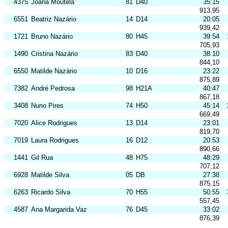
4375
Joana Moutela
81
D40
35:15
913,95
6551
Beatriz Nazário
14
D14
20:05
939,42
1721
Bruno Nazário
80
H45
39:54
705,93
1490
Cristina Nazário
83
D40
38:10
844,10
6550
Matilde Nazário
10
D16
23:22
875,89
7382
André Pedrosa
98
H21A
40:47
867,18
3408
Nuno Pires
74
H50
45:14
669,49
7020
Alice Rodrigues
13
D14
23:01
819,70
7019
Laura Rodrigues
16
D12
20:53
890,66
1441
Gil Rua
48
H75
48:29
707,12
6928
Matilde Silva
05
DB
27:38
875,15
6263
Ricardo Silva
70
H55
50:55
557,45
4587
Ana Margarida Vaz
76
D45
33:02
876,39