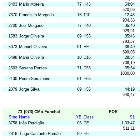
6403
Mário Moreira
77
H45
54:04
520,96
7370
Francisco Morgado
16
T10
12:43
904,33
2700
Joel Morgado
77
H40
35:40
929,91
1583
Jorge Oliveira
69
H55
35:46
793,57
5073
Manuel Oliveira
01
HE
36:49
899,05
6498
Maria Oliveira
10
D16
28:54
708,19
2503
Susana Pontes
71
D55
35:54
1000,00
2130
Pedro Serralheiro
61
H65
2079
Jorge Silva
69
H55
44:19
640,47
73
[073] CMo Funchal
POR
Stno
Name
YB
Class
S1
5758
Inês Perdigão
05
DE
1:03:47
511,11
2818
Tiago Cantante Romão
89
HE