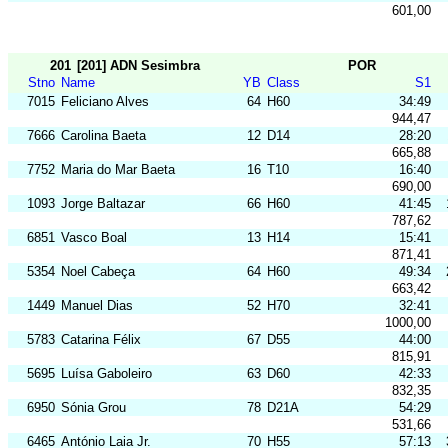
601,00
201
[201] ADN Sesimbra
POR
Stno
Name
YB
Class
S1
7015
Feliciano Alves
64
H60
34:49
944,47
7666
Carolina Baeta
12
D14
28:20
665,88
7752
Maria do Mar Baeta
16
T10
16:40
690,00
1093
Jorge Baltazar
66
H60
41:45
787,62
6851
Vasco Boal
13
H14
15:41
871,41
5354
Noel Cabeça
64
H60
49:34
663,42
1449
Manuel Dias
52
H70
32:41
1000,00
5783
Catarina Félix
67
D55
44:00
815,91
5695
Luísa Gaboleiro
63
D60
42:33
832,35
6950
Sónia Grou
78
D21A
54:29
531,66
6465
António Laia Jr.
70
H55
57:13