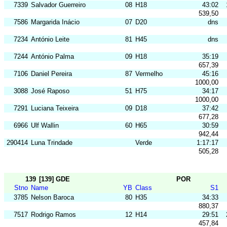
7339
Salvador Guerreiro
08
H18
43:02
539,50
7586
Margarida Inácio
07
D20
dns
7234
António Leite
81
H45
dns
7244
António Palma
09
H18
35:19
657,39
7106
Daniel Pereira
87
Vermelho
45:16
1000,00
3088
José Raposo
51
H75
34:17
1000,00
7291
Luciana Teixeira
09
D18
37:42
677,28
6966
Ulf Wallin
60
H65
30:59
942,44
290414
Luna Trindade
Verde
1:17:17
505,28
139
[139] GDE
POR
Stno
Name
YB
Class
S1
3785
Nelson Baroca
80
H35
34:33
880,37
7517
Rodrigo Ramos
12
H14
29:51
457,84