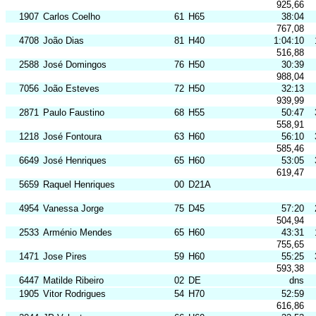
925,66
1907
Carlos Coelho
61
H65
38:04
767,08
4708
João Dias
81
H40
1:04:10
516,88
2588
José Domingos
76
H50
30:39
988,04
7056
João Esteves
72
H50
32:13
939,99
2871
Paulo Faustino
68
H55
50:47
558,91
1218
José Fontoura
63
H60
56:10
585,46
6649
José Henriques
65
H60
53:05
619,47
5659
Raquel Henriques
00
D21A
4954
Vanessa Jorge
75
D45
57:20
504,94
2533
Arménio Mendes
65
H60
43:31
755,65
1471
Jose Pires
59
H60
55:25
593,38
6447
Matilde Ribeiro
02
DE
dns
1905
Vitor Rodrigues
54
H70
52:59
616,86