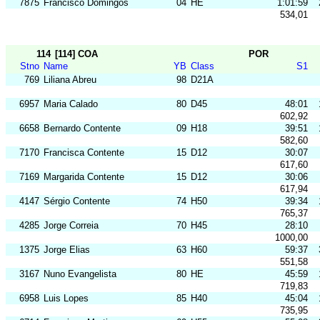
7875
Francisco Domingos
04
HE
1:01:59
534,01
114
[114] COA
POR
Stno
Name
YB
Class
S1
769
Liliana Abreu
98
D21A
6957
Maria Calado
80
D45
48:01
602,92
6658
Bernardo Contente
09
H18
39:51
582,60
7170
Francisca Contente
15
D12
30:07
617,60
7169
Margarida Contente
15
D12
30:06
617,94
4147
Sérgio Contente
74
H50
39:34
765,37
4285
Jorge Correia
70
H45
28:10
1000,00
1375
Jorge Elias
63
H60
59:37
551,58
3167
Nuno Evangelista
80
HE
45:59
719,83
6958
Luis Lopes
85
H40
45:04
735,95