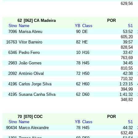
629,56
62
[062] CA Madeira
POR
Stno
Name
YB
Class
S1
7096
Marisa Abreu
90
DE
53:52
605,20
16763
Vitor Barreiro
82
HE
39:57
828,54
6346
Pedro Ferro
10
H16
33:47
763,69
2983
João Gomes
78
H45
34:45
810,55
2092
António Olival
72
H50
42:38
710,32
4196
Carlos Jorge Silva
62
H60
1:23:15
394,99
4195
Susana Canha SIlva
62
D60
1:41:32
348,82
70
[070] COC
POR
Stno
Name
YB
Class
S1
90434
Marco Alexandre
78
H45
44:32
632,49