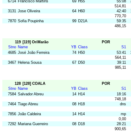
6714
Francisco Martins
69
H55
55:08
514,81
3131
Jose Oliveira
64
H60
42:40
770,70
7870
Sofia Poupinha
99
D21A
59:35
486,15
119
[119] OriMarão
POR
Stno
Name
YB
Class
S1
4685
José João Ferreira
74
H50
53:41
564,11
3467
Helena Sousa
67
D50
39:11
985,11
128
[128] COALA
POR
Stno
Name
YB
Class
S1
7584
Salvador Abreu
14
H14
18:16
748,18
7464
Tiago Abreu
08
H18
dns
7856
João Caldeira
14
H14
mp
0,00
7292
Mariana Guerreiro
08
D18
28:21
900,65