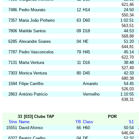
621,46
7486
Pedro Mourato
12
H14
24:50
550,34
7357
Maria João Pinheiro
63
D60
1:02:51
563,51
7806
Matilde Santos
09
D18
44:53
568,88
6285
Alexandre Soares
04
HE
51:20
644,81
7787
Pedro Vasconcelos
79
H45
45:14
622,70
7131
Marta Ventura
11
D16
38:48
527,49
7303
Monica Ventura
80
D45
42:33
680,38
1594
Filipe Carrilho
Amarelo
54:45
526,03
2863
António Patricio
Vermelho
1:10:55
638,31
33
[033] Clube TAP
POR
Stno
Name
YB
Class
S1
15551
David Afonso
66
H60
50:54
646,04
6327
Beatriz Coelho
04
DE
52:32