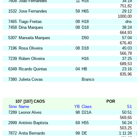
7608
João Fernandes
11
H16
34:19
751,82
1532
Jose Fernandes
59
H65
29:12
1000,00
7465
Tiago Freitas
08
H18
dns
7458
Dina Marques
08
D18
38:24
664,93
5307
Manuela Marques
D50
57:04
676,40
7196
Rosa Oliveira
08
D18
45:03
566,78
7239
Rúben Oliveira
H16
37:25
689,53
6349
Ricardo Quintas
04
HB
23:16
835,96
7380
Julieta Covas
Branco
107
[107] CAOS
POR
Stno
Name
YB
Class
S1
7289
Leonor Alves
98
D21A
50:51
569,65
2999
António Baptista
69
H55
56:24
503,25
7872
Anita Bernardo
99
DE
1:11:26