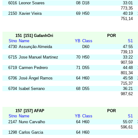
6016
Leonor Soares
08
D18
33:01
773,35
2150
Xavier Vieira
69
H50
40:19
751,14
151
[151] GafanhOri
POR
Stno
Name
YB
Class
S1
4730
Assunção Almeida
D60
47:55
739,13
6715
Jose Manuel Martinez
70
H50
33:22
907,59
6719
Carmen Pedrero
71
D55
44:48
801,34
6706
José Ángel Ramos
64
H60
45:58
715,37
6704
Isabel Serrano
68
D55
36:21
987,62
157
[157] AFAP
POR
Stno
Name
YB
Class
S1
2147
Nuno Carvalho
64
H60
55:07
596,61
1298
Carlos Garcia
64
H60