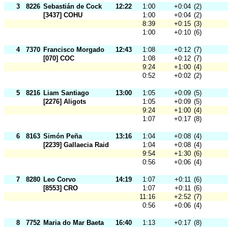
3
8226
Sebastián de Cock
12:22
1:00
+0:04
(2)
[3437] COHU
1:00
+0:04
(2)
8:39
+0:15
(3)
1:00
+0:10
(6)
4
7370
Francisco Morgado
12:43
1:08
+0:12
(7)
[070] COC
1:08
+0:12
(7)
9:24
+1:00
(4)
0:52
+0:02
(2)
5
8216
Liam Santiago
13:00
1:05
+0:09
(5)
[2276] Aligots
1:05
+0:09
(5)
9:24
+1:00
(4)
1:07
+0:17
(8)
6
8163
Simón Peña
13:16
1:04
+0:08
(4)
[2239] Gallaecia Raid
1:04
+0:08
(4)
9:54
+1:30
(6)
0:56
+0:06
(4)
7
8280
Leo Corvo
14:19
1:07
+0:11
(6)
[8553] CRO
1:07
+0:11
(6)
11:16
+2:52
(7)
0:56
+0:06
(4)
8
7752
Maria do Mar Baeta
16:40
1:13
+0:17
(8)