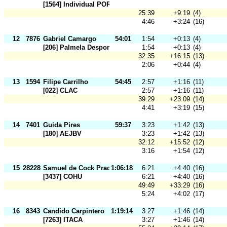
[1564] Individual POR
25:39
+9:19
(4)
4:46
+3:24
(16)
12
7876
Gabriel Camargo
54:01
1:54
+0:13
(4)
[206] Palmela Desporto
1:54
+0:13
(4)
32:35
+16:15
(13)
2:06
+0:44
(4)
13
1594
Filipe Carrilho
54:45
2:57
+1:16
(11)
[022] CLAC
2:57
+1:16
(11)
39:29
+23:09
(14)
4:41
+3:19
(15)
14
7401
Guida Pires
59:37
3:23
+1:42
(13)
[180] AEJBV
3:23
+1:42
(13)
32:12
+15:52
(12)
3:16
+1:54
(12)
15
28228
Samuel de Cock Prado
1:06:18
6:21
+4:40
(16)
[3437] COHU
6:21
+4:40
(16)
49:49
+33:29
(16)
5:24
+4:02
(17)
16
8343
Candido Carpintero
1:19:14
3:27
+1:46
(14)
[7263] ITACA
3:27
+1:46
(14)