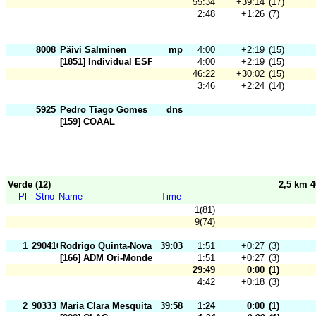
55:34
+39:14
(17)
2:48
+1:26
(7)
8008
Päivi Salminen
mp
4:00
+2:19
(15)
[1851] Individual ESP
4:00
+2:19
(15)
46:22
+30:02
(15)
3:46
+2:24
(14)
5925
Pedro Tiago Gomes
dns
[159] COAAL
Verde (12)
2,5 km 
Pl
Stno
Name
Time
1(81)
9(74)
1
290416
Rodrigo Quinta-Nova
39:03
1:51
+0:27
(3)
[166] ADM Ori-Mondego
1:51
+0:27
(3)
29:49
0:00
(1)
4:42
+0:18
(3)
2
90333
Maria Clara Mesquita
39:58
1:24
0:00
(1)