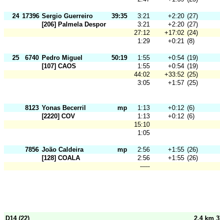
24
17396
Sergio Guerreiro
39:35
3:21
+2:20
(27)
[206] Palmela Desporto
3:21
+2:20
(27)
27:12
+17:02
(24)
1:29
+0:21
(8)
25
6740
Pedro Miguel
50:19
1:55
+0:54
(19)
[107] CAOS
1:55
+0:54
(19)
44:02
+33:52
(25)
3:05
+1:57
(25)
8123
Yonas Becerril
mp
1:13
+0:12
(6)
[2220] COV
1:13
+0:12
(6)
15:10
1:05
7856
João Caldeira
mp
2:56
+1:55
(26)
[128] COALA
2:56
+1:55
(26)
-----
D14 (22)
2,4 km 