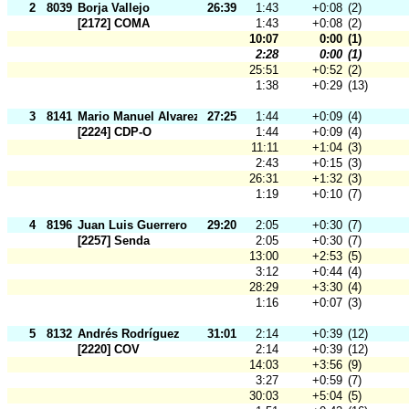
2
8039
Borja Vallejo
26:39
1:43
+0:08
(2)
[2172] COMA
1:43
+0:08
(2)
10:07
0:00
(1)
2:28
0:00
(1)
25:51
+0:52
(2)
1:38
+0:29
(13)
3
8141
Mario Manuel Alvarez
27:25
1:44
+0:09
(4)
[2224] CDP-O
1:44
+0:09
(4)
11:11
+1:04
(3)
2:43
+0:15
(3)
26:31
+1:32
(3)
1:19
+0:10
(7)
4
8196
Juan Luis Guerrero
29:20
2:05
+0:30
(7)
[2257] Senda
2:05
+0:30
(7)
13:00
+2:53
(5)
3:12
+0:44
(4)
28:29
+3:30
(4)
1:16
+0:07
(3)
5
8132
Andrés Rodríguez
31:01
2:14
+0:39
(12)
[2220] COV
2:14
+0:39
(12)
14:03
+3:56
(9)
3:27
+0:59
(7)
30:03
+5:04
(5)