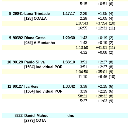
5:15
+0:51
(6)
8
290414
Luna Trindade
1:17:17
2:29
+1:05
(4)
[128] COALA
2:29
+1:05
(4)
1:07:43
+37:54
(10)
16:55
+12:31
(11)
9
90392
Diana Costa
1:20:30
1:43
+0:19
(2)
[085] A Montanha
1:43
+0:19
(2)
1:10:50
+41:01
(11)
4:32
+0:08
(2)
10
90128
Paulo Silva
1:33:10
3:51
+2:27
(8)
[1564] Individual POR
3:51
+2:27
(8)
1:04:50
+35:01
(9)
11:10
+6:46
(10)
11
90127
Iva Reis
1:33:42
3:39
+2:15
(6)
[1564] Individual POR
3:39
+2:15
(6)
58:21
+28:32
(8)
5:27
+1:03
(9)
8222
Daniel Mahou
dns
[2779] COTA