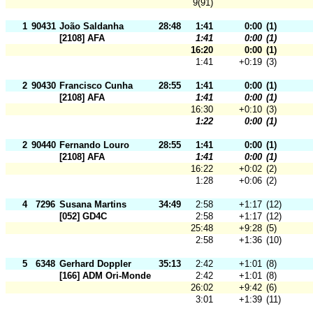
9(91)
1
90431
João Saldanha
28:48
1:41
0:00
(1)
[2108] AFA
1:41
0:00
(1)
16:20
0:00
(1)
1:41
+0:19
(3)
2
90430
Francisco Cunha
28:55
1:41
0:00
(1)
[2108] AFA
1:41
0:00
(1)
16:30
+0:10
(3)
1:22
0:00
(1)
2
90440
Fernando Louro
28:55
1:41
0:00
(1)
[2108] AFA
1:41
0:00
(1)
16:22
+0:02
(2)
1:28
+0:06
(2)
4
7296
Susana Martins
34:49
2:58
+1:17
(12)
[052] GD4C
2:58
+1:17
(12)
25:48
+9:28
(5)
2:58
+1:36
(10)
5
6348
Gerhard Doppler
35:13
2:42
+1:01
(8)
[166] ADM Ori-Mondego
2:42
+1:01
(8)
26:02
+9:42
(6)
3:01
+1:39
(11)