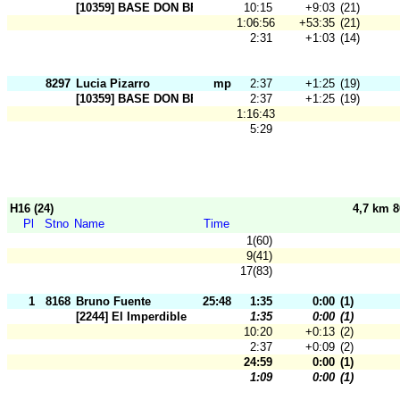
[10359] BASE DON BENITO
10:15
+9:03
(21)
1:06:56
+53:35
(21)
2:31
+1:03
(14)
8297
Lucia Pizarro
mp
2:37
+1:25
(19)
[10359] BASE DON BENITO
2:37
+1:25
(19)
1:16:43
5:29
H16 (24)
4,7 km 
Pl
Stno
Name
Time
1(60)
9(41)
17(83)
1
8168
Bruno Fuente
25:48
1:35
0:00
(1)
[2244] El Imperdible
1:35
0:00
(1)
10:20
+0:13
(2)
2:37
+0:09
(2)
24:59
0:00
(1)
1:09
0:00
(1)