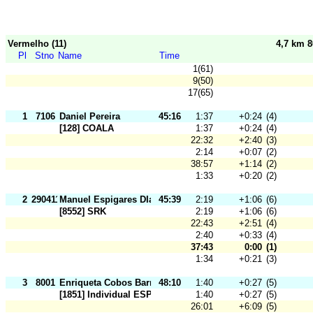
Vermelho (11)
4,7 km 
Pl
Stno
Name
Time
1(61)
9(50)
17(65)
1
7106
Daniel Pereira
45:16
1:37
+0:24
(4)
[128] COALA
1:37
+0:24
(4)
22:32
+2:40
(3)
2:14
+0:07
(2)
38:57
+1:14
(2)
1:33
+0:20
(2)
2
290411
Manuel Espigares DIaz
45:39
2:19
+1:06
(6)
[8552] SRK
2:19
+1:06
(6)
22:43
+2:51
(4)
2:40
+0:33
(4)
37:43
0:00
(1)
1:34
+0:21
(3)
3
8001
Enriqueta Cobos Barrera
48:10
1:40
+0:27
(5)
[1851] Individual ESP
1:40
+0:27
(5)
26:01
+6:09
(5)