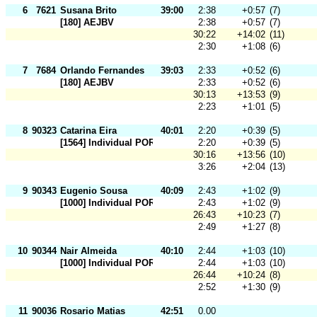
6
7621
Susana Brito
39:00
2:38
+0:57
(7)
[180] AEJBV
2:38
+0:57
(7)
30:22
+14:02
(11)
2:30
+1:08
(6)
7
7684
Orlando Fernandes
39:03
2:33
+0:52
(6)
[180] AEJBV
2:33
+0:52
(6)
30:13
+13:53
(9)
2:23
+1:01
(5)
8
90323
Catarina Eira
40:01
2:20
+0:39
(5)
[1564] Individual POR
2:20
+0:39
(5)
30:16
+13:56
(10)
3:26
+2:04
(13)
9
90343
Eugenio Sousa
40:09
2:43
+1:02
(9)
[1000] Individual POR Fed
2:43
+1:02
(9)
26:43
+10:23
(7)
2:49
+1:27
(8)
10
90344
Nair Almeida
40:10
2:44
+1:03
(10)
[1000] Individual POR Fed
2:44
+1:03
(10)
26:44
+10:24
(8)
2:52
+1:30
(9)
11
90036
Rosario Matias
42:51
0.00