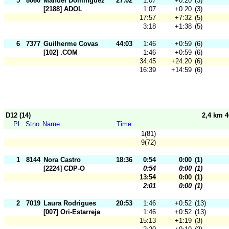
5
8060
Manuel Domínguez
27:02
1:07
+0:20
(3)
[2188] ADOL
1:07
+0:20
(3)
17:57
+7:32
(5)
3:18
+1:38
(5)
6
7377
Guilherme Covas
44:03
1:46
+0:59
(6)
[102] .COM
1:46
+0:59
(6)
34:45
+24:20
(6)
16:39
+14:59
(6)
D12 (14)
2,4 km 
Pl
Stno
Name
Time
1(81)
9(72)
1
8144
Nora Castro
18:36
0:54
0:00
(1)
[2224] CDP-O
0:54
0:00
(1)
13:54
0:00
(1)
2:01
0:00
(1)
2
7019
Laura Rodrigues
20:53
1:46
+0:52
(13)
[007] Ori-Estarreja
1:46
+0:52
(13)
15:13
+1:19
(3)