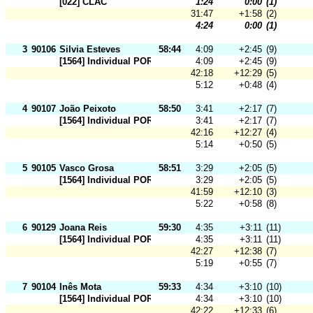
[022] CLAC
1:24
0:00
(1)
31:47
+1:58
(2)
4:24
0:00
(1)
3
90106
Silvia Esteves
58:44
4:09
+2:45
(9)
[1564] Individual POR
4:09
+2:45
(9)
42:18
+12:29
(5)
5:12
+0:48
(4)
4
90107
João Peixoto
58:50
3:41
+2:17
(7)
[1564] Individual POR
3:41
+2:17
(7)
42:16
+12:27
(4)
5:14
+0:50
(5)
5
90105
Vasco Grosa
58:51
3:29
+2:05
(5)
[1564] Individual POR
3:29
+2:05
(5)
41:59
+12:10
(3)
5:22
+0:58
(8)
6
90129
Joana Reis
59:30
4:35
+3:11
(11)
[1564] Individual POR
4:35
+3:11
(11)
42:27
+12:38
(7)
5:19
+0:55
(7)
7
90104
Inês Mota
59:33
4:34
+3:10
(10)
[1564] Individual POR
4:34
+3:10
(10)
42:22
+12:33
(6)