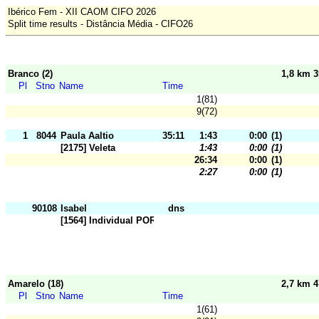
Ibérico Fem - XII CAOM CIFO 2026
Split time results - Distância Média - CIFO26
Branco (2)
1,8 km 
Pl
Stno
Name
Time
1(81)
9(72)
1
8044
Paula Aaltio
35:11
1:43
0:00
(1)
[2175] Veleta
1:43
0:00
(1)
26:34
0:00
(1)
2:27
0:00
(1)
90108
Isabel
dns
[1564] Individual POR
Amarelo (18)
2,7 km 
Pl
Stno
Name
Time
1(61)