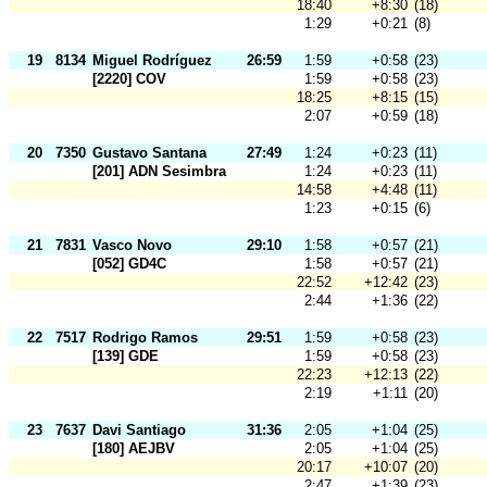
18:40
+8:30
(18)
1:29
+0:21
(8)
19
8134
Miguel Rodríguez
26:59
1:59
+0:58
(23)
[2220] COV
1:59
+0:58
(23)
18:25
+8:15
(15)
2:07
+0:59
(18)
20
7350
Gustavo Santana
27:49
1:24
+0:23
(11)
[201] ADN Sesimbra
1:24
+0:23
(11)
14:58
+4:48
(11)
1:23
+0:15
(6)
21
7831
Vasco Novo
29:10
1:58
+0:57
(21)
[052] GD4C
1:58
+0:57
(21)
22:52
+12:42
(23)
2:44
+1:36
(22)
22
7517
Rodrigo Ramos
29:51
1:59
+0:58
(23)
[139] GDE
1:59
+0:58
(23)
22:23
+12:13
(22)
2:19
+1:11
(20)
23
7637
Davi Santiago
31:36
2:05
+1:04
(25)
[180] AEJBV
2:05
+1:04
(25)
20:17
+10:07
(20)
2:47
+1:39
(23)