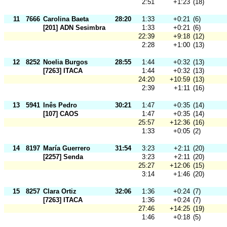
2:51
+1:23
(18)
11
7666
Carolina Baeta
28:20
1:33
+0:21
(6)
[201] ADN Sesimbra
1:33
+0:21
(6)
22:39
+9:18
(12)
2:28
+1:00
(13)
12
8252
Noelia Burgos
28:55
1:44
+0:32
(13)
[7263] ITACA
1:44
+0:32
(13)
24:20
+10:59
(13)
2:39
+1:11
(16)
13
5941
Inês Pedro
30:21
1:47
+0:35
(14)
[107] CAOS
1:47
+0:35
(14)
25:57
+12:36
(16)
1:33
+0:05
(2)
14
8197
María Guerrero
31:54
3:23
+2:11
(20)
[2257] Senda
3:23
+2:11
(20)
25:27
+12:06
(15)
3:14
+1:46
(20)
15
8257
Clara Ortiz
32:06
1:36
+0:24
(7)
[7263] ITACA
1:36
+0:24
(7)
27:46
+14:25
(19)
1:46
+0:18
(5)