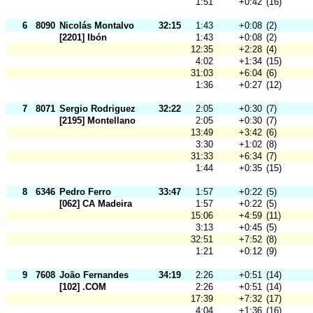
1:51
+0:42
(16)
6
8090
Nicolás Montalvo
32:15
1:43
+0:08
(2)
[2201] Ibón
1:43
+0:08
(2)
12:35
+2:28
(4)
4:02
+1:34
(15)
31:03
+6:04
(6)
1:36
+0:27
(12)
7
8071
Sergio Rodriguez
32:22
2:05
+0:30
(7)
[2195] Montellano
2:05
+0:30
(7)
13:49
+3:42
(6)
3:30
+1:02
(8)
31:33
+6:34
(7)
1:44
+0:35
(15)
8
6346
Pedro Ferro
33:47
1:57
+0:22
(5)
[062] CA Madeira
1:57
+0:22
(5)
15:06
+4:59
(11)
3:13
+0:45
(5)
32:51
+7:52
(8)
1:21
+0:12
(9)
9
7608
João Fernandes
34:19
2:26
+0:51
(14)
[102] .COM
2:26
+0:51
(14)
17:39
+7:32
(17)
4:04
+1:36
(16)