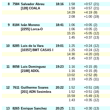
8
7584
Salvador Abreu
18:16
1:58
+0:57
(21)
[128] COALA
1:58
+0:57
(21)
14:29
+4:19
(9)
2:08
+1:00
(19)
9
8184
Iván Moreno
18:41
1:06
+0:05
(2)
[2255] Lorca-O
1:06
+0:05
(2)
15:15
+5:05
(12)
1:45
+0:37
(13)
10
8285
Luis de la Vara
19:01
1:25
+0:24
(12)
[10357] BMT CASAS DE VES
1:25
+0:24
(12)
14:30
+4:20
(10)
1:45
+0:37
(13)
11
8058
Luis Dominguez
19:23
1:16
+0:15
(8)
[2188] ADOL
1:16
+0:15
(8)
13:02
+2:52
(8)
1:33
+0:25
(11)
12
7611
Guilherme Soares
20:22
1:52
+0:51
(18)
[201] ADN Sesimbra
1:52
+0:51
(18)
15:59
+5:49
(13)
1:43
+0:35
(12)
13
8265
Enrique Sanchez
20:25
1:31
+0:30
(13)