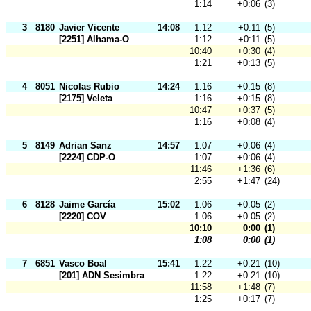
1:14
+0:06
(3)
3
8180
Javier Vicente
14:08
1:12
+0:11
(5)
[2251] Alhama-O
1:12
+0:11
(5)
10:40
+0:30
(4)
1:21
+0:13
(5)
4
8051
Nicolas Rubio
14:24
1:16
+0:15
(8)
[2175] Veleta
1:16
+0:15
(8)
10:47
+0:37
(5)
1:16
+0:08
(4)
5
8149
Adrian Sanz
14:57
1:07
+0:06
(4)
[2224] CDP-O
1:07
+0:06
(4)
11:46
+1:36
(6)
2:55
+1:47
(24)
6
8128
Jaime García
15:02
1:06
+0:05
(2)
[2220] COV
1:06
+0:05
(2)
10:10
0:00
(1)
1:08
0:00
(1)
7
6851
Vasco Boal
15:41
1:22
+0:21
(10)
[201] ADN Sesimbra
1:22
+0:21
(10)
11:58
+1:48
(7)
1:25
+0:17
(7)