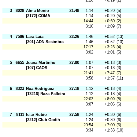
2:20
+0:19
(2)
3
8028
Alma Monio
21:48
1:14
+0:20
(5)
[2172] COMA
1:14
+0:20
(5)
14:44
+0:50
(2)
3:10
+1:09
(7)
4
7596
Lara Laia
22:26
1:46
+0:52
(13)
[201] ADN Sesimbra
1:46
+0:52
(13)
17:17
+3:23
(4)
3:02
+1:01
(5)
5
6655
Joana Martinho
27:00
1:07
+0:13
(3)
[107] CAOS
1:07
+0:13
(3)
21:41
+7:47
(7)
3:58
+1:57
(11)
6
8323
Noa Rodriguez
27:18
1:12
+0:18
(4)
[13216] Raza Palleira
1:12
+0:18
(4)
22:03
+8:09
(8)
3:07
+1:06
(6)
7
8111
Iciar Rubio
27:58
1:24
+0:30
(6)
[2212] Club Godih
1:24
+0:30
(6)
20:54
+7:00
(6)
3:34
+1:33
(10)