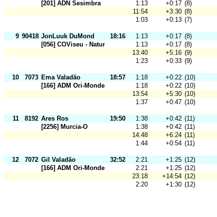
[201] ADN Sesimbra
1:13
+0:17
(8)
11:54
+3:30
(8)
1:03
+0:13
(7)
9
90418
JonLuuk DuMond
18:16
1:13
+0:17
(8)
[056] COViseu - Natura
1:13
+0:17
(8)
13:40
+5:16
(9)
1:23
+0:33
(9)
10
7073
Ema Valadão
18:57
1:18
+0:22
(10)
[166] ADM Ori-Mondego
1:18
+0:22
(10)
13:54
+5:30
(10)
1:37
+0:47
(10)
11
8192
Ares Ros
19:50
1:38
+0:42
(11)
[2256] Murcia-O
1:38
+0:42
(11)
14:48
+6:24
(11)
1:44
+0:54
(11)
12
7072
Gil Valadão
32:52
2:21
+1:25
(12)
[166] ADM Ori-Mondego
2:21
+1:25
(12)
23:18
+14:54
(12)
2:20
+1:30
(12)