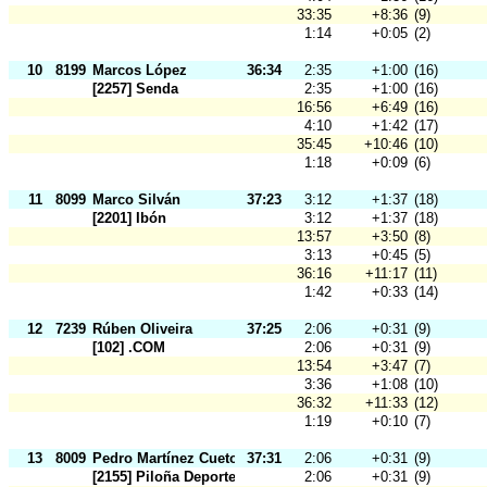
33:35
+8:36
(9)
1:14
+0:05
(2)
10
8199
Marcos López
36:34
2:35
+1:00
(16)
[2257] Senda
2:35
+1:00
(16)
16:56
+6:49
(16)
4:10
+1:42
(17)
35:45
+10:46
(10)
1:18
+0:09
(6)
11
8099
Marco Silván
37:23
3:12
+1:37
(18)
[2201] Ibón
3:12
+1:37
(18)
13:57
+3:50
(8)
3:13
+0:45
(5)
36:16
+11:17
(11)
1:42
+0:33
(14)
12
7239
Rúben Oliveira
37:25
2:06
+0:31
(9)
[102] .COM
2:06
+0:31
(9)
13:54
+3:47
(7)
3:36
+1:08
(10)
36:32
+11:33
(12)
1:19
+0:10
(7)
13
8009
Pedro Martínez Cueto
37:31
2:06
+0:31
(9)
[2155] Piloña Deporte
2:06
+0:31
(9)