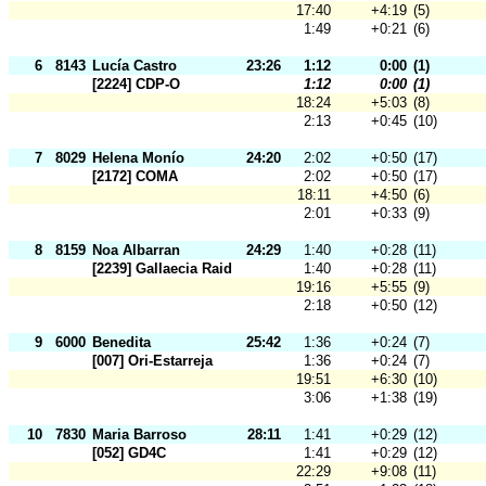
17:40
+4:19
(5)
1:49
+0:21
(6)
6
8143
Lucía Castro
23:26
1:12
0:00
(1)
[2224] CDP-O
1:12
0:00
(1)
18:24
+5:03
(8)
2:13
+0:45
(10)
7
8029
Helena Monío
24:20
2:02
+0:50
(17)
[2172] COMA
2:02
+0:50
(17)
18:11
+4:50
(6)
2:01
+0:33
(9)
8
8159
Noa Albarran
24:29
1:40
+0:28
(11)
[2239] Gallaecia Raid
1:40
+0:28
(11)
19:16
+5:55
(9)
2:18
+0:50
(12)
9
6000
Benedita
25:42
1:36
+0:24
(7)
[007] Ori-Estarreja
1:36
+0:24
(7)
19:51
+6:30
(10)
3:06
+1:38
(19)
10
7830
Maria Barroso
28:11
1:41
+0:29
(12)
[052] GD4C
1:41
+0:29
(12)
22:29
+9:08
(11)