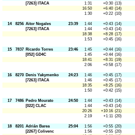
[7263] ITACA
1:31
+0:30
(13)
16:50
+6:40
(14)
1:30
+0:22
(10)
14
8256
Aitor Nogales
23:39
1:44
+0:43
(14)
[7263] ITACA
1:44
+0:43
(14)
18:38
+8:28
(17)
1:53
+0:45
(16)
15
7837
Ricardo Torres
23:46
1:45
+0:44
(16)
[052] GD4C
1:45
+0:44
(16)
18:41
+8:31
(19)
2:06
+0:58
(17)
16
8270
Denis Yakymenko
24:23
1:46
+0:45
(17)
[7263] ITACA
1:46
+0:45
(17)
18:35
+8:25
(16)
1:50
+0:42
(15)
17
7486
Pedro Mourato
24:50
1:44
+0:43
(14)
[022] CLAC
1:44
+0:43
(14)
20:26
+10:16
(21)
2:19
+1:11
(20)
18
8201
Adrián Barea
25:04
1:56
+0:55
(20)
[2267] Colivenc
1:56
+0:55
(20)