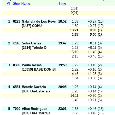
Pl
Stno
Name
Time
1(61)
9(91)
1
8229
Gabriela de Los Reyes
18:52
1:39
+0:27
(10)
[3437] COHU
1:39
+0:27
(10)
13:21
0:00
(1)
1:28
0:00
(1)
2
8116
Sofía Cartas
19:47
1:23
+0:11
(3)
[2214] Toledo-O
1:23
+0:11
(3)
15:10
+1:49
(4)
2:13
+0:45
(10)
3
8300
Paula Rosas
19:59
1:22
+0:10
(2)
[10359] BASE DON BENITO
1:22
+0:10
(2)
14:46
+1:25
(3)
1:34
+0:06
(3)
4
6551
Beatriz Nazário
20:05
1:26
+0:14
(4)
[007] Ori-Estarreja
1:26
+0:14
(4)
14:11
+0:50
(2)
1:49
+0:21
(6)
5
7020
Alice Rodrigues
23:01
1:58
+0:46
(16)
[007] Ori-Estarreja
1:58
+0:46
(16)