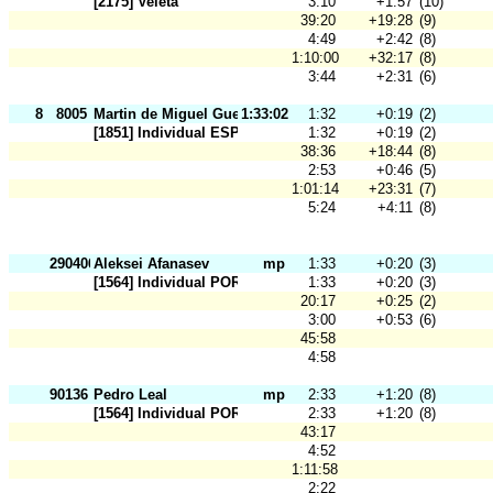
[2175] Veleta
3:10
+1:57
(10)
39:20
+19:28
(9)
4:49
+2:42
(8)
1:10:00
+32:17
(8)
3:44
+2:31
(6)
8
8005
Martin de Miguel Guerra
1:33:02
1:32
+0:19
(2)
[1851] Individual ESP
1:32
+0:19
(2)
38:36
+18:44
(8)
2:53
+0:46
(5)
1:01:14
+23:31
(7)
5:24
+4:11
(8)
290406
Aleksei Afanasev
mp
1:33
+0:20
(3)
[1564] Individual POR
1:33
+0:20
(3)
20:17
+0:25
(2)
3:00
+0:53
(6)
45:58
4:58
90136
Pedro Leal
mp
2:33
+1:20
(8)
[1564] Individual POR
2:33
+1:20
(8)
43:17
4:52
1:11:58
2:22