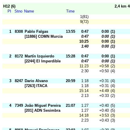
H12 (6)
2,4 km 
Pl
Stno
Name
Time
1(81)
9(72)
1
8308
Pablo Falgas
13:55
0:47
0:00
(1)
[11886] COMN Murcia
0:47
0:00
(1)
10:25
0:00
(1)
1:40
0:00
(1)
2
8172
Martín Izquierdo
15:28
0:47
0:00
(1)
[2244] El Imperdible
0:47
0:00
(1)
11:23
+0:58
(2)
2:30
+0:50
(4)
3
8247
Dario Alvano
20:59
1:18
+0:31
(4)
[7263] ITACA
1:18
+0:31
(4)
15:14
+4:49
(4)
2:13
+0:33
(2)
4
7349
João Miguel Pereira
21:07
1:27
+0:40
(5)
[201] ADN Sesimbra
1:27
+0:40
(5)
14:18
+3:53
(3)
2:23
+0:43
(3)