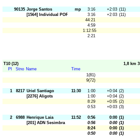
90135
Jorge Santos
mp
3:16
+2:03
(11)
[1564] Individual POR
3:16
+2:03
(11)
44:21
4:59
1:12:55
2:21
T10 (12)
1,8 km 
Pl
Stno
Name
Time
1(81)
9(72)
1
8217
Uriel Santiago
11:30
1:00
+0:04
(2)
[2276] Aligots
1:00
+0:04
(2)
8:29
+0:05
(2)
0:53
+0:03
(3)
2
6988
Henrique Laia
11:52
0:56
0:00
(1)
[201] ADN Sesimbra
0:56
0:00
(1)
8:24
0:00
(1)
0:50
0:00
(1)