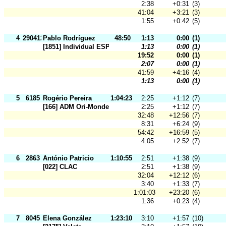
2:38
+0:31
(3)
41:04
+3:21
(3)
1:55
+0:42
(5)
4
290412
Pablo Rodríguez
48:50
1:13
0:00
(1)
[1851] Individual ESP
1:13
0:00
(1)
19:52
0:00
(1)
2:07
0:00
(1)
41:59
+4:16
(4)
1:13
0:00
(1)
5
6185
Rogério Pereira
1:04:23
2:25
+1:12
(7)
[166] ADM Ori-Mondego
2:25
+1:12
(7)
32:48
+12:56
(7)
8:31
+6:24
(9)
54:42
+16:59
(5)
4:05
+2:52
(7)
6
2863
António Patricio
1:10:55
2:51
+1:38
(9)
[022] CLAC
2:51
+1:38
(9)
32:04
+12:12
(6)
3:40
+1:33
(7)
1:01:03
+23:20
(6)
1:36
+0:23
(4)
7
8045
Elena González
1:23:10
3:10
+1:57
(10)