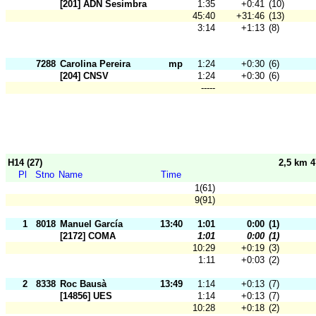
[201] ADN Sesimbra
1:35
+0:41
(10)
45:40
+31:46
(13)
3:14
+1:13
(8)
7288
Carolina Pereira
mp
1:24
+0:30
(6)
[204] CNSV
1:24
+0:30
(6)
-----
H14 (27)
2,5 km 
Pl
Stno
Name
Time
1(61)
9(91)
1
8018
Manuel García
13:40
1:01
0:00
(1)
[2172] COMA
1:01
0:00
(1)
10:29
+0:19
(3)
1:11
+0:03
(2)
2
8338
Roc Bausà
13:49
1:14
+0:13
(7)
[14856] UES
1:14
+0:13
(7)
10:28
+0:18
(2)