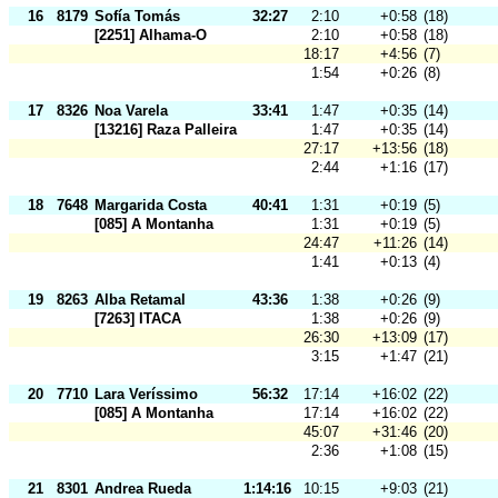
16
8179
Sofía Tomás
32:27
2:10
+0:58
(18)
[2251] Alhama-O
2:10
+0:58
(18)
18:17
+4:56
(7)
1:54
+0:26
(8)
17
8326
Noa Varela
33:41
1:47
+0:35
(14)
[13216] Raza Palleira
1:47
+0:35
(14)
27:17
+13:56
(18)
2:44
+1:16
(17)
18
7648
Margarida Costa
40:41
1:31
+0:19
(5)
[085] A Montanha
1:31
+0:19
(5)
24:47
+11:26
(14)
1:41
+0:13
(4)
19
8263
Alba Retamal
43:36
1:38
+0:26
(9)
[7263] ITACA
1:38
+0:26
(9)
26:30
+13:09
(17)
3:15
+1:47
(21)
20
7710
Lara Veríssimo
56:32
17:14
+16:02
(22)
[085] A Montanha
17:14
+16:02
(22)
45:07
+31:46
(20)
2:36
+1:08
(15)
21
8301
Andrea Rueda
1:14:16
10:15
+9:03
(21)