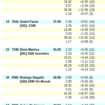
15:32
+5:25
(12)
4:57
+2:29
(19)
36:35
+11:36
(13)
1:16
+0:07
(3)
14
7616
André Favier
37:49
2:26
+0:51
(14)
[102] .COM
2:26
+0:51
(14)
14:46
+4:39
(10)
3:43
+1:15
(12)
36:54
+11:55
(14)
1:17
+0:08
(5)
15
7348
Dinis Martins
41:29
2:10
+0:35
(11)
[201] ADN Sesimbra
2:10
+0:35
(11)
15:51
+5:44
(14)
3:39
+1:11
(11)
40:29
+15:30
(15)
1:23
+0:14
(10)
16
6502
Rodrigo Doppler
42:46
2:00
+0:25
(6)
[166] ADM Ori-Mondego
2:00
+0:25
(6)
16:32
+6:25
(15)
3:31
+1:03
(9)
41:56
+16:57
(16)
2:28
+1:19
(20)