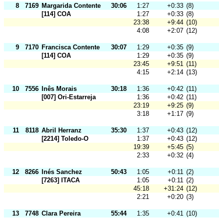
8
7169
Margarida Contente
30:06
1:27
+0:33
(8)
[114] COA
1:27
+0:33
(8)
23:38
+9:44
(10)
4:08
+2:07
(12)
9
7170
Francisca Contente
30:07
1:29
+0:35
(9)
[114] COA
1:29
+0:35
(9)
23:45
+9:51
(11)
4:15
+2:14
(13)
10
7556
Inês Morais
30:18
1:36
+0:42
(11)
[007] Ori-Estarreja
1:36
+0:42
(11)
23:19
+9:25
(9)
3:18
+1:17
(9)
11
8118
Abril Herranz
35:30
1:37
+0:43
(12)
[2214] Toledo-O
1:37
+0:43
(12)
19:39
+5:45
(5)
2:33
+0:32
(4)
12
8266
Inés Sanchez
50:43
1:05
+0:11
(2)
[7263] ITACA
1:05
+0:11
(2)
45:18
+31:24
(12)
2:21
+0:20
(3)
13
7748
Clara Pereira
55:44
1:35
+0:41
(10)