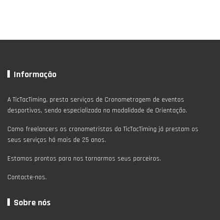
Informação
A TicTacTiming, presta serviços de Cronometragem de eventos
desportivos, sendo especializada na modalidade de Orientação.
Como freelancers os cronometristas da TicTacTiming já prestam os
seus serviços há mais de 25 anos.
Estamos prontos para nos tornarmos seus parceiros.
Contacte-nos.
Sobre nós