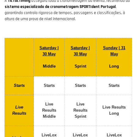
A
TicTacTiming
assegura toda a cronometragem do evento, recorrendo ao
sistema especializado de cronometragem SPORTIdent Portugal
,
garantindo controlo rigoroso de tempos, passagens e classificações, à
altura de uma prova de nível internacional.
Saturday |
Saturday |
Sunday | 31
30 May
30 May
May
Middle
Sprint
Long
Starts
Starts
Starts
Starts
Live
Live
Live
Live Results
Results
Results
Results
Long
Middle
Sprint
LiveLox
LiveLox
LiveLox