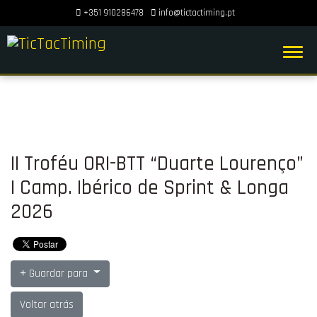
+351 910286478
info@tictactiming.pt
II Troféu ORI-BTT “Duarte Lourenço”
| Camp. Ibérico de Sprint & Longa
2026
Guardar para
Voltar atrás