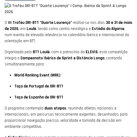
O
III Troféu ORI-BTT “Duarte Lourenço”
realiza-se nos dias
30 e 31 de maio
de 2026
, em
Loulé
, tendo como centro nevrálgico o
Estádio do Algarve
,
num evento de elevada relevância no calendário ibérico e internacional da
orientação em BTT.
Organizada pelo
BTT Loulé
, com o patrocínio da
ELEVIS
, esta competição
integra o
Campeonato Ibérico de Sprint e Distância Longa
, contando
simultaneamente para:
World Ranking Event (WRE)
Taça de Portugal de ORI-BTT
Taça de Espanha de ORI-BTT
O programa contempla
duas etapas
, reunindo atletas nacionais e
internacionais, em percursos tecnicamente exigentes, desenhados para
proporcionar navegação precisa, velocidade e tomada de decisão em
ambiente competitivo.