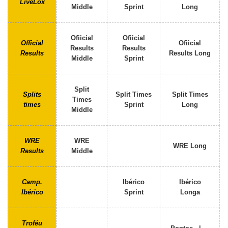
LiveLox
Middle
Sprint
Long
Ofiicial
Ofiicial
Official
Ofiicial
Results
Results
Results
Results Long
Middle
Sprint
Split
Splits
Split Times
Split Times
Times
times
Sprint
Long
Middle
WRE
WRE
WRE Long
Results
Middle
Camp.
Ibérico
Ibérico
Ibérico
Sprint
Longa
Troféu