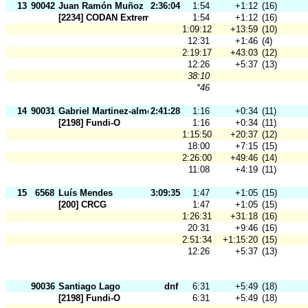
13
90042
Juan Ramón Muñoz
2:36:04
1:54
+1:12
(16)
[2234] CODAN Extremadura
1:54
+1:12
(16)
1:09:12
+13:59
(10)
12:31
+1:46
(4)
2:19:17
+43:03
(12)
12:26
+5:37
(13)
38:10
*46
14
90031
Gabriel Martinez-almeida
2:41:28
1:16
+0:34
(11)
[2198] Fundi-O
1:16
+0:34
(11)
1:15:50
+20:37
(12)
18:00
+7:15
(15)
2:26:00
+49:46
(14)
11:08
+4:19
(11)
15
6568
Luís Mendes
3:09:35
1:47
+1:05
(15)
[200] CRCG
1:47
+1:05
(15)
1:26:31
+31:18
(16)
20:31
+9:46
(16)
2:51:34
+1:15:20
(15)
12:26
+5:37
(13)
90036
Santiago Lago
dnf
6:31
+5:49
(18)
[2198] Fundi-O
6:31
+5:49
(18)