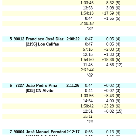
1:03:45
+8:32
(5)
13:53
+3:08
(6)
1:54:13
+17:59
(4)
8:44
+1:55
(5)
2:00:18
*82
5
90012
Francisco José Díaz
2:08:22
0:47
+0:05
(4)
[2196] Los Califas
0:47
+0:05
(4)
57:16
+2:03
(3)
12:15
+1:30
(3)
1:54:50
+18:36
(5)
11:45
+4:56
(12)
2:01:44
*82
6
7227
João Pedro Pina
2:11:26
0:44
+0:02
(3)
[035] CN Alvito
0:44
+0:02
(3)
1:03:56
+8:43
(6)
14:54
+4:09
(9)
1:59:42
+23:28
(6)
12:51
+6:02
(15)
35:11
*46
7
90004
José Manuel Fernández
2:12:17
0:55
+0:13
(8)