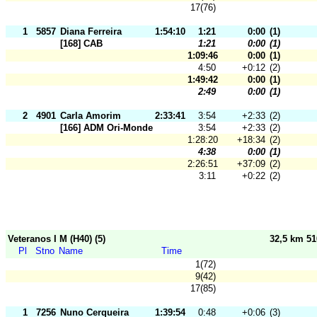
17(76)
1
5857
Diana Ferreira
1:54:10
1:21
0:00
(1)
[168] CAB
1:21
0:00
(1)
1:09:46
0:00
(1)
4:50
+0:12
(2)
1:49:42
0:00
(1)
2:49
0:00
(1)
2
4901
Carla Amorim
2:33:41
3:54
+2:33
(2)
[166] ADM Ori-Mondego
3:54
+2:33
(2)
1:28:20
+18:34
(2)
4:38
0:00
(1)
2:26:51
+37:09
(2)
3:11
+0:22
(2)
Veteranos I M (H40) (5)
32,5 km 5
Pl
Stno
Name
Time
1(72)
9(42)
17(85)
1
7256
Nuno Cerqueira
1:39:54
0:48
+0:06
(3)