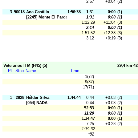
2:57
+0:04
(2)
3
90018
Ana Castilla
1:56:38
1:31
0:00
(1)
[2245] Monte El Pardo
1:31
0:00
(1)
1:12:29
+11:04
(3)
2:14
0:00
(1)
1:51:52
+12:38
(3)
3:12
+0:19
(3)
Veteranos II M (H45) (5)
29,4 km 4
Pl
Stno
Name
Time
1(72)
9(37)
17(71)
1
2828
Hélder Silva
1:44:44
0:44
+0:03
(2)
[054] NADA
0:44
+0:03
(2)
52:53
0:00
(1)
11:20
0:00
(1)
1:34:47
0:00
(1)
7:25
+0:28
(2)
1:39:32
*82