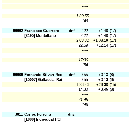
-----
-----
1:09:55
*46
90002
Francisco Guerrero
dnf
2:22
+1:40
(17)
[2195] Montellano
2:22
+1:40
(17)
2:03:32
+1:08:19
(17)
22:59
+12:14
(17)
-----
17:36
*54
90069
Fernando Silvarr Redondo
dnf
0:55
+0:13
(8)
[15007] Gallaecia_Raid
0:55
+0:13
(8)
1:23:43
+28:30
(15)
14:30
+3:45
(8)
-----
41:45
*46
3811
Carlos Ferreira
dns
[1000] Individual POR Fed