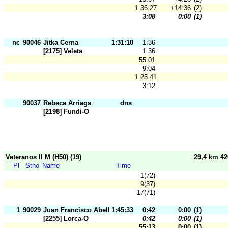
1:36:27
+14:36
(2)
3:08
0:00
(1)
nc
90046
Jitka Cerna
1:31:10
1:36
[2175] Veleta
1:36
55:01
9:04
1:25:41
3:12
90037
Rebeca Arriaga
dns
[2198] Fundi-O
Veteranos II M (H50) (19)
29,4 km 4
Pl
Stno
Name
Time
1(72)
9(37)
17(71)
1
90029
Juan Francisco Abellán
1:45:33
0:42
0:00
(1)
[2255] Lorca-O
0:42
0:00
(1)
55:13
0:00
(1)