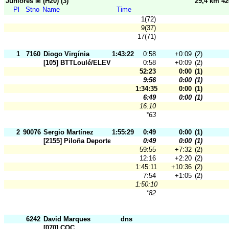
Juniores M (H20) (3)
29,4 km 4
Pl
Stno
Name
Time
1(72)
9(37)
17(71)
1
7160
Diogo Virgínia
1:43:22
0:58
+0:09
(2)
[105] BTTLoulé/ELEVIS
0:58
+0:09
(2)
52:23
0:00
(1)
9:56
0:00
(1)
1:34:35
0:00
(1)
6:49
0:00
(1)
16:10
*63
2
90076
Sergio Martínez
1:55:29
0:49
0:00
(1)
[2155] Piloña Deporte
0:49
0:00
(1)
59:55
+7:32
(2)
12:16
+2:20
(2)
1:45:11
+10:36
(2)
7:54
+1:05
(2)
1:50:10
*82
6242
David Marques
dns
[070] COC