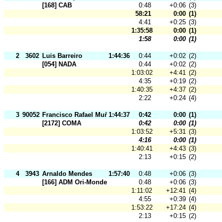
[168] CAB
0:48
+0:06
(3)
58:21
0:00
(1)
4:41
+0:25
(3)
1:35:58
0:00
(1)
1:58
0:00
(1)
2
3602
Luis Barreiro
1:44:36
0:44
+0:02
(2)
[054] NADA
0:44
+0:02
(2)
1:03:02
+4:41
(2)
4:35
+0:19
(2)
1:40:35
+4:37
(2)
2:22
+0:24
(4)
3
90052
Francisco Rafael Muñoz
1:44:37
0:42
0:00
(1)
[2172] COMA
0:42
0:00
(1)
1:03:52
+5:31
(3)
4:16
0:00
(1)
1:40:41
+4:43
(3)
2:13
+0:15
(2)
4
3943
Arnaldo Mendes
1:57:40
0:48
+0:06
(3)
[166] ADM Ori-Mondego
0:48
+0:06
(3)
1:11:02
+12:41
(4)
4:55
+0:39
(4)
1:53:22
+17:24
(4)
2:13
+0:15
(2)