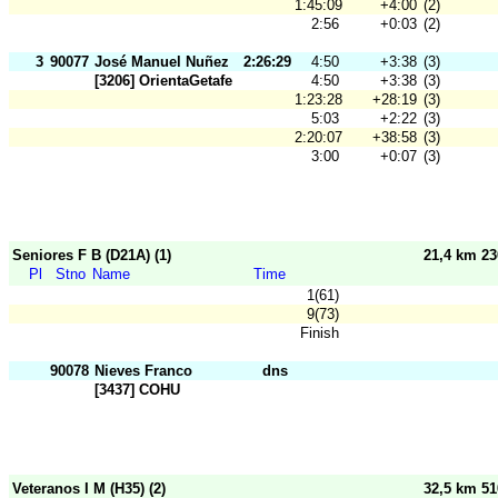
1:45:09
+4:00
(2)
2:56
+0:03
(2)
3
90077
José Manuel Nuñez
2:26:29
4:50
+3:38
(3)
[3206] OrientaGetafe
4:50
+3:38
(3)
1:23:28
+28:19
(3)
5:03
+2:22
(3)
2:20:07
+38:58
(3)
3:00
+0:07
(3)
Seniores F B (D21A) (1)
21,4 km 2
Pl
Stno
Name
Time
1(61)
9(73)
Finish
90078
Nieves Franco
dns
[3437] COHU
Veteranos I M (H35) (2)
32,5 km 5