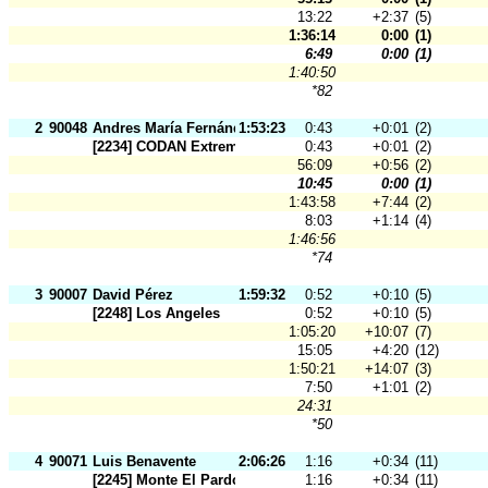
13:22
+2:37
(5)
1:36:14
0:00
(1)
6:49
0:00
(1)
1:40:50
*82
2
90048
Andres María Fernández
1:53:23
0:43
+0:01
(2)
[2234] CODAN Extremadura
0:43
+0:01
(2)
56:09
+0:56
(2)
10:45
0:00
(1)
1:43:58
+7:44
(2)
8:03
+1:14
(4)
1:46:56
*74
3
90007
David Pérez
1:59:32
0:52
+0:10
(5)
[2248] Los Angeles
0:52
+0:10
(5)
1:05:20
+10:07
(7)
15:05
+4:20
(12)
1:50:21
+14:07
(3)
7:50
+1:01
(2)
24:31
*50
4
90071
Luis Benavente
2:06:26
1:16
+0:34
(11)
[2245] Monte El Pardo
1:16
+0:34
(11)