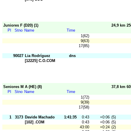
Juniores F (D20) (1)
24,9 km 2
Pl
Stno
Name
Time
1(62)
9(63)
17(85)
90027
Lia Rodríguez
dns
[12225] C.O.COM
Seniores M A (HE) (8)
37,8 km 6
Pl
Stno
Name
Time
1(72)
9(39)
17(58)
1
3173
Davide Machado
1:41:35
0:43
+0:06
(5)
[102] .COM
0:43
+0:06
(5)
43:00
+0:24
(2)