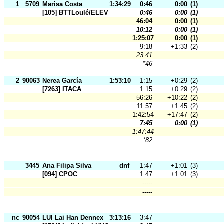
1
5709
Marisa Costa
1:34:29
0:46
0:00
(1)
[105] BTTLoulé/ELEVIS
0:46
0:00
(1)
46:04
0:00
(1)
10:12
0:00
(1)
1:25:07
0:00
(1)
9:18
+1:33
(2)
23:41
*46
2
90063
Nerea García
1:53:10
1:15
+0:29
(2)
[7263] ITACA
1:15
+0:29
(2)
56:26
+10:22
(2)
11:57
+1:45
(2)
1:42:54
+17:47
(2)
7:45
0:00
(1)
1:47:44
*82
3445
Ana Filipa Silva
dnf
1:47
+1:01
(3)
[094] CPOC
1:47
+1:01
(3)
-----
-----
nc
90054
LUI Lai Han Dennex
3:13:16
3:47