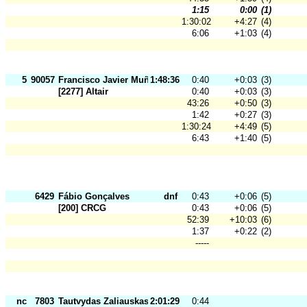
1:15
0:00
(1)
1:30:02
+4:27
(4)
6:06
+1:03
(4)
5
90057
Francisco Javier Muñoz
1:48:36
0:40
+0:03
(3)
[2277] Altair
0:40
+0:03
(3)
43:26
+0:50
(3)
1:42
+0:27
(3)
1:30:24
+4:49
(5)
6:43
+1:40
(5)
6429
Fábio Gonçalves
dnf
0:43
+0:06
(5)
[200] CRCG
0:43
+0:06
(5)
52:39
+10:03
(6)
1:37
+0:22
(2)
-----
nc
7803
Tautvydas Zaliauskas
2:01:29
0:44