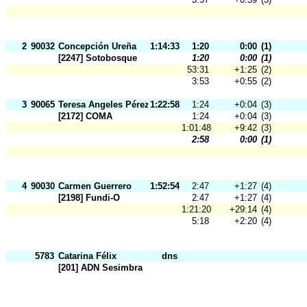
2
90032
Concepción Ureña
1:14:33
1:20
0:00
(1)
[2247] Sotobosque
1:20
0:00
(1)
53:31
+1:25
(2)
3:53
+0:55
(2)
3
90065
Teresa Angeles Pérez
1:22:58
1:24
+0:04
(3)
[2172] COMA
1:24
+0:04
(3)
1:01:48
+9:42
(3)
2:58
0:00
(1)
4
90030
Carmen Guerrero
1:52:54
2:47
+1:27
(4)
[2198] Fundi-O
2:47
+1:27
(4)
1:21:20
+29:14
(4)
5:18
+2:20
(4)
5783
Catarina Félix
dns
[201] ADN Sesimbra