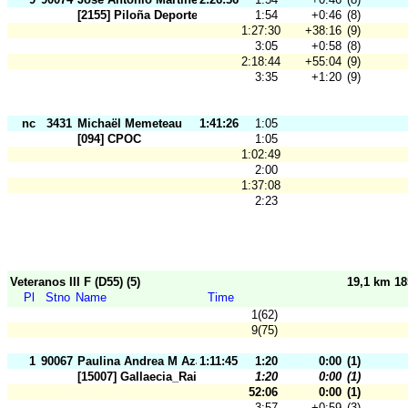
[2155] Piloña Deporte
1:54
+0:46
(8)
1:27:30
+38:16
(9)
3:05
+0:58
(8)
2:18:44
+55:04
(9)
3:35
+1:20
(9)
nc
3431
Michaël Memeteau
1:41:26
1:05
[094] CPOC
1:05
1:02:49
2:00
1:37:08
2:23
Veteranos III F (D55) (5)
19,1 km 1
Pl
Stno
Name
Time
1(62)
9(75)
1
90067
Paulina Andrea M Azar
1:11:45
1:20
0:00
(1)
[15007] Gallaecia_Raid
1:20
0:00
(1)
52:06
0:00
(1)
3:57
+0:59
(3)