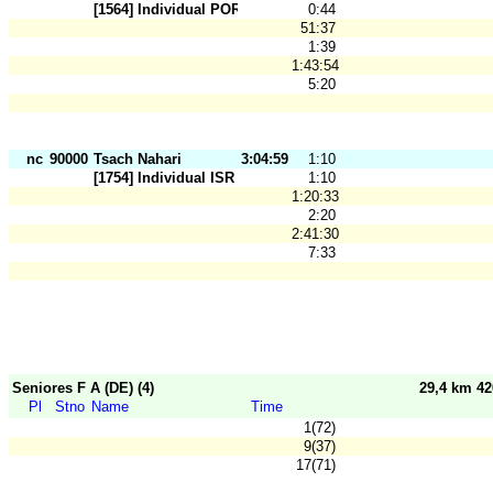
[1564] Individual POR
0:44
51:37
1:39
1:43:54
5:20
nc
90000
Tsach Nahari
3:04:59
1:10
[1754] Individual ISR
1:10
1:20:33
2:20
2:41:30
7:33
Seniores F A (DE) (4)
29,4 km 4
Pl
Stno
Name
Time
1(72)
9(37)
17(71)