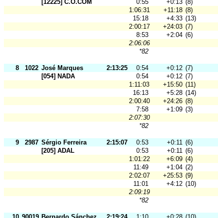
[12225] C.O.COM
0:55
+0:13
(8)
1:06:31
+11:18
(8)
15:18
+4:33
(13)
2:00:17
+24:03
(7)
8:53
+2:04
(6)
2:06:06
*82
8
1022
José Marques
2:13:25
0:54
+0:12
(7)
[054] NADA
0:54
+0:12
(7)
1:11:03
+15:50
(11)
16:13
+5:28
(14)
2:00:40
+24:26
(8)
7:58
+1:09
(3)
2:07:30
*82
9
2987
Sérgio Ferreira
2:15:07
0:53
+0:11
(6)
[205] ADAL
0:53
+0:11
(6)
1:01:22
+6:09
(4)
11:49
+1:04
(2)
2:02:07
+25:53
(9)
11:01
+4:12
(10)
2:09:19
*82
10
90019
Bernardo Sánchez
2:19:24
1:10
+0:28
(10)