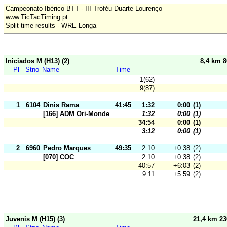
Campeonato Ibérico BTT - III Troféu Duarte Lourenço
www.TicTacTiming.pt
Split time results - WRE Longa
Iniciados M (H13) (2)
8,4 km 
Pl
Stno
Name
Time
1(62)
9(87)
1
6104
Dinis Rama
41:45
1:32
0:00
(1)
[166] ADM Ori-Mondego
1:32
0:00
(1)
34:54
0:00
(1)
3:12
0:00
(1)
2
6960
Pedro Marques
49:35
2:10
+0:38
(2)
[070] COC
2:10
+0:38
(2)
40:57
+6:03
(2)
9:11
+5:59
(2)
Juvenis M (H15) (3)
21,4 km 2