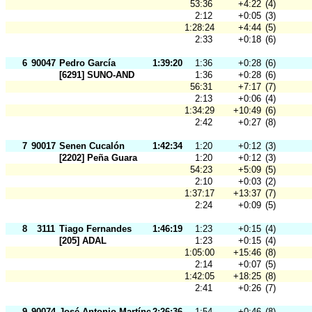
53:36
+4:22
(4)
2:12
+0:05
(3)
1:28:24
+4:44
(5)
2:33
+0:18
(6)
6
90047
Pedro García
1:39:20
1:36
+0:28
(6)
[6291] SUNO-AND
1:36
+0:28
(6)
56:31
+7:17
(7)
2:13
+0:06
(4)
1:34:29
+10:49
(6)
2:42
+0:27
(8)
7
90017
Senen Cucalón
1:42:34
1:20
+0:12
(3)
[2202] Peña Guara
1:20
+0:12
(3)
54:23
+5:09
(5)
2:10
+0:03
(2)
1:37:17
+13:37
(7)
2:24
+0:09
(5)
8
3111
Tiago Fernandes
1:46:19
1:23
+0:15
(4)
[205] ADAL
1:23
+0:15
(4)
1:05:00
+15:46
(8)
2:14
+0:07
(5)
1:42:05
+18:25
(8)
2:41
+0:26
(7)
9
90074
José Antonio Martínez
2:26:36
1:54
+0:46
(8)