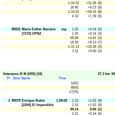
1:24:32
+31:05
(8)
18:40
+9:23
(8)
2:15:01
+54:16
(8)
4:10
+1:39
(5)
90022
María Esther Barreira
mp
1:25
+0:14
(3)
[7233] OPBZ
1:25
+0:14
(3)
58:08
+4:41
(3)
18:30
+9:13
(7)
1:31:13
+10:28
(3)
3:11
+0:40
(3)
Veteranos III M (H55) (10)
27,3 km 3
Pl
Stno
Name
Time
1(62)
9(50)
17(76)
1
90079
Enrique Rubio
1:28:02
2:10
+1:02
(9)
[2244] El Imperdible
2:10
+1:02
(9)
49:14
0:00
(1)
2:21
+0:14
(6)