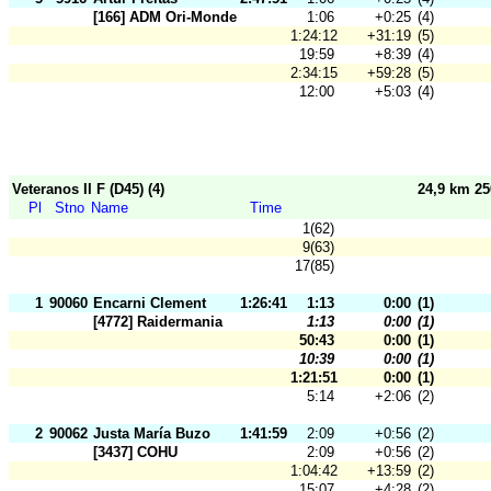
[166] ADM Ori-Mondego
1:06
+0:25
(4)
1:24:12
+31:19
(5)
19:59
+8:39
(4)
2:34:15
+59:28
(5)
12:00
+5:03
(4)
Veteranos II F (D45) (4)
24,9 km 2
Pl
Stno
Name
Time
1(62)
9(63)
17(85)
1
90060
Encarni Clement
1:26:41
1:13
0:00
(1)
[4772] Raidermania
1:13
0:00
(1)
50:43
0:00
(1)
10:39
0:00
(1)
1:21:51
0:00
(1)
5:14
+2:06
(2)
2
90062
Justa María Buzo
1:41:59
2:09
+0:56
(2)
[3437] COHU
2:09
+0:56
(2)
1:04:42
+13:59
(2)
15:07
+4:28
(2)