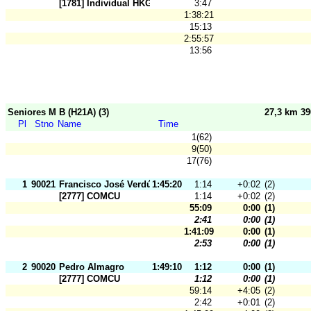
[1781] Individual HKG
3:47
1:38:21
15:13
2:55:57
13:56
Seniores M B (H21A) (3)
27,3 km 3
Pl
Stno
Name
Time
1(62)
9(50)
17(76)
1
90021
Francisco José Verdú
1:45:20
1:14
+0:02
(2)
[2777] COMCU
1:14
+0:02
(2)
55:09
0:00
(1)
2:41
0:00
(1)
1:41:09
0:00
(1)
2:53
0:00
(1)
2
90020
Pedro Almagro
1:49:10
1:12
0:00
(1)
[2777] COMCU
1:12
0:00
(1)
59:14
+4:05
(2)
2:42
+0:01
(2)