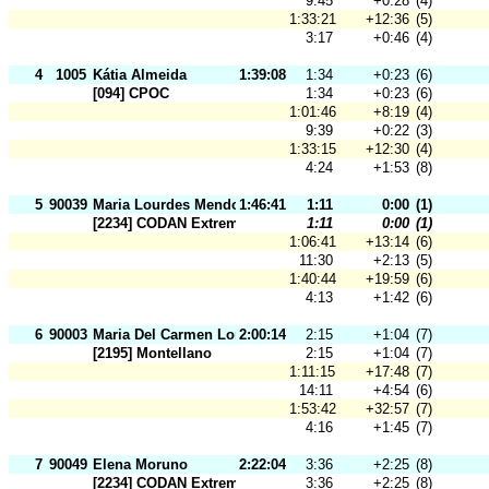
9:45
+0:28
(4)
1:33:21
+12:36
(5)
3:17
+0:46
(4)
4
1005
Kátia Almeida
1:39:08
1:34
+0:23
(6)
[094] CPOC
1:34
+0:23
(6)
1:01:46
+8:19
(4)
9:39
+0:22
(3)
1:33:15
+12:30
(4)
4:24
+1:53
(8)
5
90039
Maria Lourdes Mendoza
1:46:41
1:11
0:00
(1)
[2234] CODAN Extremadura
1:11
0:00
(1)
1:06:41
+13:14
(6)
11:30
+2:13
(5)
1:40:44
+19:59
(6)
4:13
+1:42
(6)
6
90003
Maria Del Carmen Lora
2:00:14
2:15
+1:04
(7)
[2195] Montellano
2:15
+1:04
(7)
1:11:15
+17:48
(7)
14:11
+4:54
(6)
1:53:42
+32:57
(7)
4:16
+1:45
(7)
7
90049
Elena Moruno
2:22:04
3:36
+2:25
(8)
[2234] CODAN Extremadura
3:36
+2:25
(8)