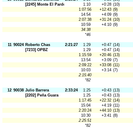
[2245] Monte El Pardo
1:10
+0:28
(10)
1:07:56
+12:43
(9)
14:54
+4:09
(9)
2:07:38
+31:24
(10)
10:59
+4:10
(9)
34:38
*46
11
90024
Roberto Chas
2:21:27
1:29
+0:47
(14)
[7233] OPBZ
1:29
+0:47
(14)
1:15:59
+20:46
(13)
13:54
+3:09
(7)
2:09:22
+33:08
(11)
10:03
+3:14
(7)
2:15:40
*82
12
90038
Julio Barrera
2:33:24
1:25
+0:43
(13)
[2202] Peña Guara
1:25
+0:43
(13)
1:17:45
+22:32
(14)
15:04
+4:19
(11)
2:20:24
+44:10
(13)
10:30
+3:41
(8)
2:25:51
*82