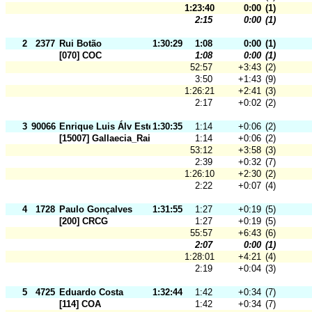
1:23:40
0:00
(1)
2:15
0:00
(1)
2
2377
Rui Botão
1:30:29
1:08
0:00
(1)
[070] COC
1:08
0:00
(1)
52:57
+3:43
(2)
3:50
+1:43
(9)
1:26:21
+2:41
(3)
2:17
+0:02
(2)
3
90066
Enrique Luis Álv Estévez
1:30:35
1:14
+0:06
(2)
[15007] Gallaecia_Raid
1:14
+0:06
(2)
53:12
+3:58
(3)
2:39
+0:32
(7)
1:26:10
+2:30
(2)
2:22
+0:07
(4)
4
1728
Paulo Gonçalves
1:31:55
1:27
+0:19
(5)
[200] CRCG
1:27
+0:19
(5)
55:57
+6:43
(6)
2:07
0:00
(1)
1:28:01
+4:21
(4)
2:19
+0:04
(3)
5
4725
Eduardo Costa
1:32:44
1:42
+0:34
(7)
[114] COA
1:42
+0:34
(7)