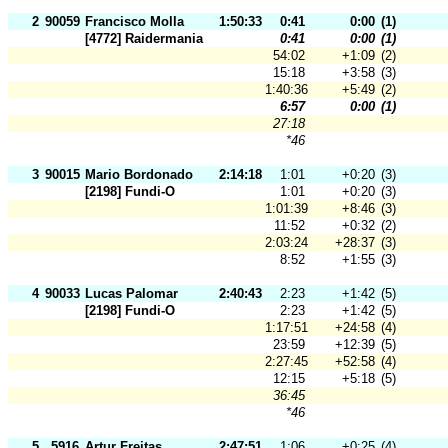
2
90059
Francisco Molla
1:50:33
0:41
0:00
(1)
[4772] Raidermania
0:41
0:00
(1)
54:02
+1:09
(2)
15:18
+3:58
(3)
1:40:36
+5:49
(2)
6:57
0:00
(1)
27:18
*46
3
90015
Mario Bordonado
2:14:18
1:01
+0:20
(3)
[2198] Fundi-O
1:01
+0:20
(3)
1:01:39
+8:46
(3)
11:52
+0:32
(2)
2:03:24
+28:37
(3)
8:52
+1:55
(3)
4
90033
Lucas Palomar
2:40:43
2:23
+1:42
(5)
[2198] Fundi-O
2:23
+1:42
(5)
1:17:51
+24:58
(4)
23:59
+12:39
(5)
2:27:45
+52:58
(4)
12:15
+5:18
(5)
36:45
*46
5
5916
Artur Freitas
2:47:51
1:06
+0:25
(4)