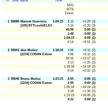
Pl
Stno
Name
Time
1(61)
9(73)
Finish
1
90080
Manuel Guerreiro
1:04:15
3:15
+0:20
(3)
[105] BTTLoulé/ELEVIS
3:15
+0:20
(3)
45:59
0:00
(1)
1:48
0:00
(1)
1:04:15
0:00
(1)
0:14
+0:02
(2)
2
90041
álex Muñoz
1:18:34
3:06
+0:11
(2)
[2234] CODAN Extremadura
3:06
+0:11
(2)
59:16
+13:17
(2)
3:13
+1:25
(2)
1:18:34
+14:19
(2)
0:14
+0:02
(2)
3
90040
Bruno Muñoz
1:23:15
2:55
0:00
(1)
[2234] CODAN Extremadura
2:55
0:00
(1)
1:05:18
+19:19
(3)
3:18
+1:30
(3)
1:23:15
+19:00
(3)
0:12
0:00
(1)