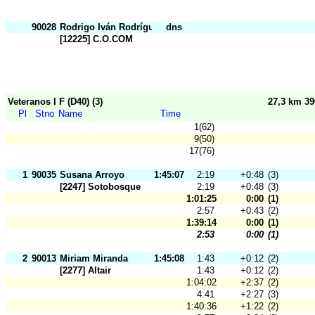
90028
Rodrigo Iván Rodríguez
dns
[12225] C.O.COM
Veteranos I F (D40) (3)
27,3 km 3
Pl
Stno
Name
Time
1(62)
9(50)
17(76)
1
90035
Susana Arroyo
1:45:07
2:19
+0:48
(3)
[2247] Sotobosque
2:19
+0:48
(3)
1:01:25
0:00
(1)
2:57
+0:43
(2)
1:39:14
0:00
(1)
2:53
0:00
(1)
2
90013
Miriam Miranda
1:45:08
1:43
+0:12
(2)
[2277] Altair
1:43
+0:12
(2)
1:04:02
+2:37
(2)
4:41
+2:27
(3)
1:40:36
+1:22
(2)