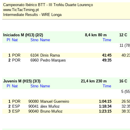
Campeonato Ibérico BTT - III Troféu Duarte Lourenço
www.TicTacTiming.pt
Intermediate Results - WRE Longa
Iniciados M (H13) (2/2)
8,4 km 80 m
12 C
Pl
Nat
Stno
Name
Time
11 (78
1
POR
6104
Dinis Rama
41:45
40:2
2
POR
6960
Pedro Marques
49:35
Juvenis M (H15) (3/3)
21,4 km 230 m
16 C
Pl
Nat
Stno
Name
Time
5 (55
1
POR
90080
Manuel Guerreiro
1:04:15
26:5
2
ESP
90041
álex Muñoz
1:18:34
32:3
3
ESP
90040
Bruno Muñoz
1:23:15
38:3