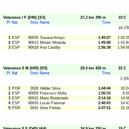
Veteranos I F (D40) (3/3)
27,3 km 390 m
19 C
Pl
Nat
Stno
Name
Time
18 (78
1
ESP
90035
Susana Arroyo
1:45:07
1:43:2
2
ESP
90013
Miriam Miranda
1:45:08
1:43:4
3
ESP
90018
Ana Castilla
1:56:38
1:54:5
Veteranos II M (H45) (5/5)
29,4 km 420 m
22 C
Pl
Nat
Stno
Name
Time
2 (55
1
POR
2828
Hélder Silva
1:44:44
10:2
2
ESP
90059
Francisco Molla
1:50:33
8:5
3
ESP
90015
Mario Bordonado
2:14:18
14:5
4
ESP
90033
Lucas Palomar
2:40:43
14:4
5
POR
5916
Artur Freitas
2:47:51
15:1
Veteranos II F (D45) (4/4)
24,9 km 250 m
19 C