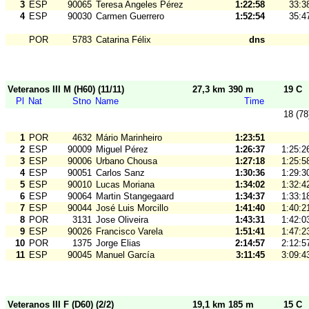
3
ESP
90065
Teresa Angeles Pérez
1:22:58
33:3
4
ESP
90030
Carmen Guerrero
1:52:54
35:4
POR
5783
Catarina Félix
dns
Veteranos III M (H60) (11/11)
27,3 km 390 m
19 C
Pl
Nat
Stno
Name
Time
18 (78
1
POR
4632
Mário Marinheiro
1:23:51
2
ESP
90009
Miguel Pérez
1:26:37
1:25:2
3
ESP
90006
Urbano Chousa
1:27:18
1:25:5
4
ESP
90051
Carlos Sanz
1:30:36
1:29:3
5
ESP
90010
Lucas Moriana
1:34:02
1:32:4
6
ESP
90064
Martin Stangegaard
1:34:37
1:33:1
7
ESP
90044
José Luis Morcillo
1:41:40
1:40:2
8
POR
3131
Jose Oliveira
1:43:31
1:42:0
9
ESP
90026
Francisco Varela
1:51:41
1:47:2
10
POR
1375
Jorge Elias
2:14:57
2:12:5
11
ESP
90045
Manuel García
3:11:45
3:09:4
Veteranos III F (D60) (2/2)
19,1 km 185 m
15 C