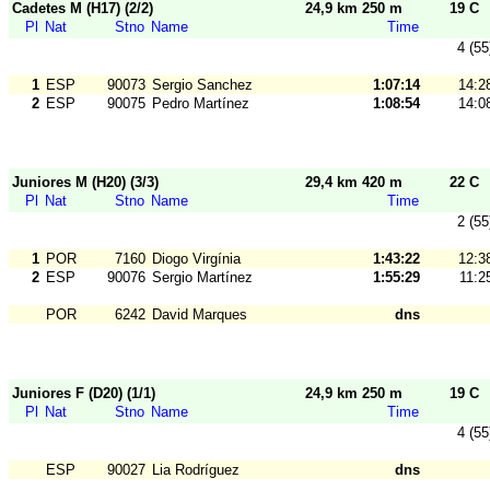
Cadetes M (H17) (2/2)
24,9 km 250 m
19 C
Pl
Nat
Stno
Name
Time
4 (55
1
ESP
90073
Sergio Sanchez
1:07:14
14:2
2
ESP
90075
Pedro Martínez
1:08:54
14:0
Juniores M (H20) (3/3)
29,4 km 420 m
22 C
Pl
Nat
Stno
Name
Time
2 (55
1
POR
7160
Diogo Virgínia
1:43:22
12:3
2
ESP
90076
Sergio Martínez
1:55:29
11:2
POR
6242
David Marques
dns
Juniores F (D20) (1/1)
24,9 km 250 m
19 C
Pl
Nat
Stno
Name
Time
4 (55
ESP
90027
Lia Rodríguez
dns