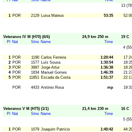
13 (78
1
POR
2129
Luisa Mateus
53:35
52:0
Veteranos IV M (H70) (6/6)
24,9 km 250 m
19 C
Pl
Nat
Stno
Name
Time
4 (55
1
POR
1190
Carlos Ferreira
1:20:44
17:2
2
POR
1577
Luís Sousa
1:30:54
18:2
3
POR
3997
Jorge Artur
1:36:38
18:2
4
POR
1834
Manuel Gomes
1:46:39
21:2
5
POR
11851
Escada da Costa
1:51:37
22:1
POR
4433
António Rosa
mp
19:3
Veteranos V M (H75) (1/1)
21,4 km 230 m
16 C
Pl
Nat
Stno
Name
Time
5 (55
1
POR
1079
Joaquim Patrício
1:40:42
44:2