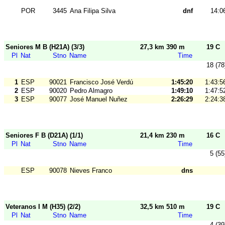
POR
3445
Ana Filipa Silva
dnf
14:0
Seniores M B (H21A) (3/3)
27,3 km 390 m
19 C
Pl
Nat
Stno
Name
Time
18 (78
1
ESP
90021
Francisco José Verdú
1:45:20
1:43:5
2
ESP
90020
Pedro Almagro
1:49:10
1:47:5
3
ESP
90077
José Manuel Nuñez
2:26:29
2:24:3
Seniores F B (D21A) (1/1)
21,4 km 230 m
16 C
Pl
Nat
Stno
Name
Time
5 (55
ESP
90078
Nieves Franco
dns
Veteranos I M (H35) (2/2)
32,5 km 510 m
19 C
Pl
Nat
Stno
Name
Time
4 (39