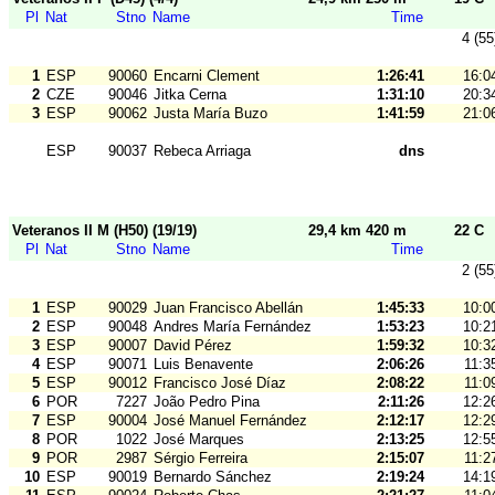
Pl
Nat
Stno
Name
Time
4 (55
1
ESP
90060
Encarni Clement
1:26:41
16:0
2
CZE
90046
Jitka Cerna
1:31:10
20:3
3
ESP
90062
Justa María Buzo
1:41:59
21:0
ESP
90037
Rebeca Arriaga
dns
Veteranos II M (H50) (19/19)
29,4 km 420 m
22 C
Pl
Nat
Stno
Name
Time
2 (55
1
ESP
90029
Juan Francisco Abellán
1:45:33
10:0
2
ESP
90048
Andres María Fernández
1:53:23
10:2
3
ESP
90007
David Pérez
1:59:32
10:3
4
ESP
90071
Luis Benavente
2:06:26
11:3
5
ESP
90012
Francisco José Díaz
2:08:22
11:0
6
POR
7227
João Pedro Pina
2:11:26
12:2
7
ESP
90004
José Manuel Fernández
2:12:17
12:2
8
POR
1022
José Marques
2:13:25
12:5
9
POR
2987
Sérgio Ferreira
2:15:07
11:2
10
ESP
90019
Bernardo Sánchez
2:19:24
14:1