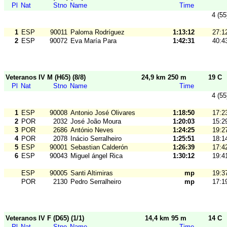
Pl
Nat
Stno
Name
Time
4 (55
1
ESP
90011
Paloma Rodríguez
1:13:12
27:1
2
ESP
90072
Eva María Para
1:42:31
40:4
Veteranos IV M (H65) (8/8)
24,9 km 250 m
19 C
Pl
Nat
Stno
Name
Time
4 (55
1
ESP
90008
Antonio José Olivares
1:18:50
17:2
2
POR
2032
José João Moura
1:20:03
15:2
3
POR
2686
António Neves
1:24:25
19:2
4
POR
2078
Inácio Serralheiro
1:25:51
18:1
5
ESP
90001
Sebastian Calderón
1:26:39
17:4
6
ESP
90043
Miguel ángel Rica
1:30:12
19:4
ESP
90005
Santi Altimiras
mp
19:3
POR
2130
Pedro Serralheiro
mp
17:1
Veteranos IV F (D65) (1/1)
14,4 km 95 m
14 C
Pl
Nat
Stno
Name
Time