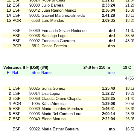
11
ESP
90024
Roberto Chas
2:21:27
11:0
12
ESP
90038
Julio Barrera
2:33:24
21:2
13
ESP
90042
Juan Ramón Muñoz
2:36:04
15:3
14
ESP
90031
Gabriel Martinez-almeida
2:41:28
18:1
15
POR
6568
Luís Mendes
3:09:35
18:2
ESP
90069
Fernando Silvarr Redondo
dnf
11:3
ESP
90036
Santiago Lago
dnf
35:5
ESP
90002
Francisco Guerrero
dnf
43:0
POR
3811
Carlos Ferreira
dns
Veteranos II F (D50) (8/8)
24,9 km 250 m
19 C
Pl
Nat
Stno
Name
Time
4 (55
1
ESP
90025
Sonia Gómez
1:25:40
18:1
2
ESP
90014
Eva López
1:32:27
19:2
3
ESP
90068
Claudia Oreiro Chapela
1:38:25
21:4
4
POR
1005
Kátia Almeida
1:39:08
20:5
5
ESP
90039
Maria Lourdes Mendoza
1:46:41
25:3
6
ESP
90003
Maria Del Carmen Lora
2:00:14
23:3
7
ESP
90049
Elena Moruno
2:22:04
26:0
ESP
90022
María Esther Barreira
mp
16:5