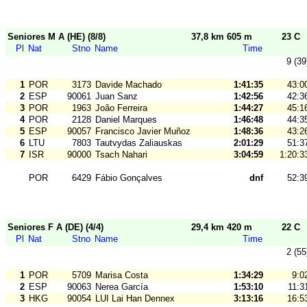
Seniores M A (HE) (8/8)
37,8 km 605 m
23 C
Pl
Nat
Stno
Name
Time
9 (39
1
POR
3173
Davide Machado
1:41:35
43:0
2
ESP
90061
Juan Sanz
1:42:56
42:3
3
POR
1963
João Ferreira
1:44:27
45:1
4
POR
2128
Daniel Marques
1:46:48
44:3
5
ESP
90057
Francisco Javier Muñoz
1:48:36
43:2
6
LTU
7803
Tautvydas Zaliauskas
2:01:29
51:3
7
ISR
90000
Tsach Nahari
3:04:59
1:20:3
POR
6429
Fábio Gonçalves
dnf
52:3
Seniores F A (DE) (4/4)
29,4 km 420 m
22 C
Pl
Nat
Stno
Name
Time
2 (55
1
POR
5709
Marisa Costa
1:34:29
9:0
2
ESP
90063
Nerea García
1:53:10
11:3
3
HKG
90054
LUI Lai Han Dennex
3:13:16
16:5