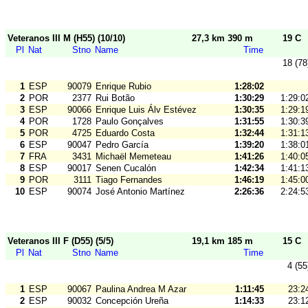
Veteranos III M (H55) (10/10)
27,3 km 390 m
19 C
Pl
Nat
Stno
Name
Time
18 (78
1
ESP
90079
Enrique Rubio
1:28:02
2
POR
2377
Rui Botão
1:30:29
1:29:0
3
ESP
90066
Enrique Luis Álv Estévez
1:30:35
1:29:1
4
POR
1728
Paulo Gonçalves
1:31:55
1:30:3
5
POR
4725
Eduardo Costa
1:32:44
1:31:1
6
ESP
90047
Pedro García
1:39:20
1:38:0
7
FRA
3431
Michaël Memeteau
1:41:26
1:40:0
8
ESP
90017
Senen Cucalón
1:42:34
1:41:1
9
POR
3111
Tiago Fernandes
1:46:19
1:45:0
10
ESP
90074
José Antonio Martínez
2:26:36
2:24:5
Veteranos III F (D55) (5/5)
19,1 km 185 m
15 C
Pl
Nat
Stno
Name
Time
4 (55
1
ESP
90067
Paulina Andrea M Azar
1:11:45
23:2
2
ESP
90032
Concepción Ureña
1:14:33
23:1