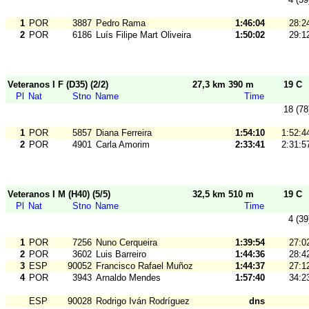
1
POR
3887
Pedro Rama
1:46:04
28:2
2
POR
6186
Luís Filipe Mart Oliveira
1:50:02
29:1
Veteranos I F (D35) (2/2)
27,3 km 390 m
19 C
Pl
Nat
Stno
Name
Time
18 (78
1
POR
5857
Diana Ferreira
1:54:10
1:52:4
2
POR
4901
Carla Amorim
2:33:41
2:31:5
Veteranos I M (H40) (5/5)
32,5 km 510 m
19 C
Pl
Nat
Stno
Name
Time
4 (39
1
POR
7256
Nuno Cerqueira
1:39:54
27:0
2
POR
3602
Luis Barreiro
1:44:36
28:4
3
ESP
90052
Francisco Rafael Muñoz
1:44:37
27:1
4
POR
3943
Arnaldo Mendes
1:57:40
34:2
ESP
90028
Rodrigo Iván Rodríguez
dns