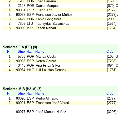
2
1963
POR
João Ferreira
[168] 
3
2128
POR
Daniel Marques
[070] 
4
90061
ESP
Juan Sanz
[2172
5
90057
ESP
Francisco Javier Muñoz
[2277] 
6
6429
POR
Fábio Gonçalves
[200] 
7
7803
LTU
Tautvydas Zaliauskas
[1564]
8
90000
ISR
Tsach Nahari
[1754] 
Seniores F A (DE) (4)
Pl
Stno
Nat
Name
Club
1
5709
POR
Marisa Costa
[105] 
2
90063
ESP
Nerea García
[7263]
3
3445
POR
Ana Filipa Silva
[094] 
4
90054
HKG
LUI Lai Han Dennex
[1781]
Seniores M B (H21A) (3)
Pl
Stno
Nat
Name
Club
1
90020
ESP
Pedro Almagro
[2777
2
90021
ESP
Francisco José Verdú
[2777
90077
ESP
José Manuel Nuñez
[3206]