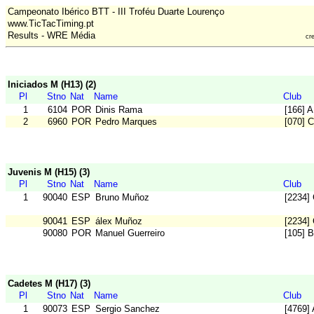
Campeonato Ibérico BTT - III Troféu Duarte Lourenço
www.TicTacTiming.pt
Results - WRE Média
cr
Iniciados M (H13) (2)
Pl
Stno
Nat
Name
Club
1
6104
POR
Dinis Rama
[166] 
2
6960
POR
Pedro Marques
[070] 
Juvenis M (H15) (3)
Pl
Stno
Nat
Name
Club
1
90040
ESP
Bruno Muñoz
[2234]
90041
ESP
álex Muñoz
[2234]
90080
POR
Manuel Guerreiro
[105] 
Cadetes M (H17) (3)
Pl
Stno
Nat
Name
Club
1
90073
ESP
Sergio Sanchez
[4769] 