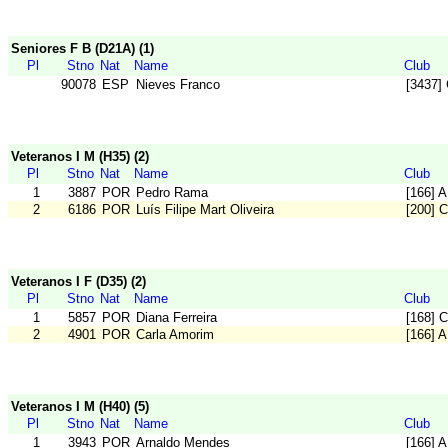
Seniores F B (D21A) (1)
Pl
Stno
Nat
Name
Club
90078
ESP
Nieves Franco
[3437]
Veteranos I M (H35) (2)
Pl
Stno
Nat
Name
Club
1
3887
POR
Pedro Rama
[166] 
2
6186
POR
Luís Filipe Mart Oliveira
[200] 
Veteranos I F (D35) (2)
Pl
Stno
Nat
Name
Club
1
5857
POR
Diana Ferreira
[168] 
2
4901
POR
Carla Amorim
[166] 
Veteranos I M (H40) (5)
Pl
Stno
Nat
Name
Club
1
3943
POR
Arnaldo Mendes
[166] 