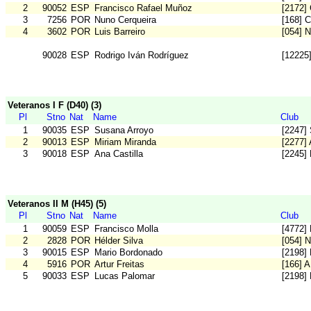
2
90052
ESP
Francisco Rafael Muñoz
[2172
3
7256
POR
Nuno Cerqueira
[168] 
4
3602
POR
Luis Barreiro
[054] 
90028
ESP
Rodrigo Iván Rodríguez
[12225
Veteranos I F (D40) (3)
Pl
Stno
Nat
Name
Club
1
90035
ESP
Susana Arroyo
[2247]
2
90013
ESP
Miriam Miranda
[2277] 
3
90018
ESP
Ana Castilla
[2245]
Veteranos II M (H45) (5)
Pl
Stno
Nat
Name
Club
1
90059
ESP
Francisco Molla
[4772]
2
2828
POR
Hélder Silva
[054] 
3
90015
ESP
Mario Bordonado
[2198]
4
5916
POR
Artur Freitas
[166] 
5
90033
ESP
Lucas Palomar
[2198]