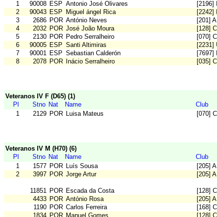
1
90008
ESP
Antonio José Olivares
[2196] 
2
90043
ESP
Miguel ángel Rica
[2242]
3
2686
POR
António Neves
[201] 
4
2032
POR
José João Moura
[128] 
5
2130
POR
Pedro Serralheiro
[070] 
6
90005
ESP
Santi Altimiras
[2231]
7
90001
ESP
Sebastian Calderón
[7697
8
2078
POR
Inácio Serralheiro
[035] C
Veteranos IV F (D65) (1)
Pl
Stno
Nat
Name
Club
1
2129
POR
Luisa Mateus
[070] 
Veteranos IV M (H70) (6)
Pl
Stno
Nat
Name
Club
1
1577
POR
Luís Sousa
[205] 
2
3997
POR
Jorge Artur
[205] 
11851
POR
Escada da Costa
[128] 
4433
POR
António Rosa
[205] 
1190
POR
Carlos Ferreira
[168] 
1834
POR
Manuel Gomes
[128] 