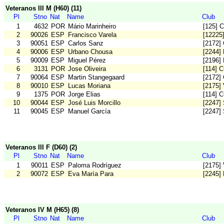
Veteranos III M (H60) (11)
Pl
Stno
Nat
Name
Club
1
4632
POR
Mário Marinheiro
[125] 
2
90026
ESP
Francisco Varela
[12225
3
90051
ESP
Carlos Sanz
[2172
4
90006
ESP
Urbano Chousa
[2244] 
5
90009
ESP
Miguel Pérez
[2196] 
6
3131
POR
Jose Oliveira
[114] 
7
90064
ESP
Martin Stangegaard
[2172
8
90010
ESP
Lucas Moriana
[2175] 
9
1375
POR
Jorge Elias
[114] 
10
90044
ESP
José Luis Morcillo
[2247]
11
90045
ESP
Manuel García
[2247]
Veteranos III F (D60) (2)
Pl
Stno
Nat
Name
Club
1
90011
ESP
Paloma Rodríguez
[2175] 
2
90072
ESP
Eva María Para
[2245]
Veteranos IV M (H65) (8)
Pl
Stno
Nat
Name
Club