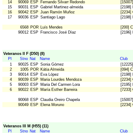
14
90069
ESP
Fernando Silvarr Redondo
[15007
15
90031
ESP
Gabriel Martinez-almeida
[2198]
16
90042
ESP
Juan Ramón Muñoz
[2234]
17
90036
ESP
Santiago Lago
[2198]
6568
POR
Luís Mendes
[200] 
90012
ESP
Francisco José Díaz
[2196] 
Veteranos II F (D50) (8)
Pl
Stno
Nat
Name
Club
1
90025
ESP
Sonia Gómez
[12225
2
1005
POR
Kátia Almeida
[094] 
3
90014
ESP
Eva López
[2198]
4
90039
ESP
Maria Lourdes Mendoza
[2234]
5
90003
ESP
Maria Del Carmen Lora
[2195]
6
90022
ESP
María Esther Barreira
[7233]
90068
ESP
Claudia Oreiro Chapela
[15007
90049
ESP
Elena Moruno
[2234]
Veteranos III M (H55) (11)
Pl
Stno
Nat
Name
Club