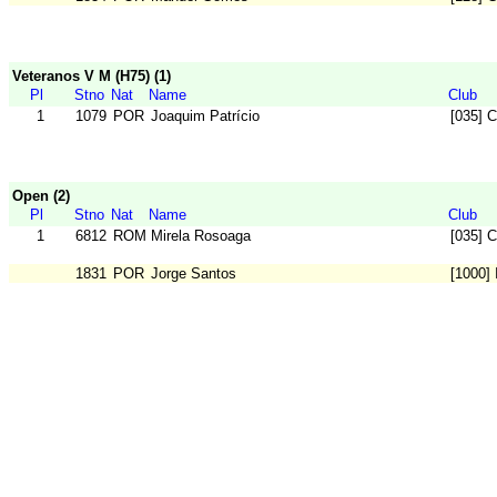
Veteranos V M (H75) (1)
Pl
Stno
Nat
Name
Club
1
1079
POR
Joaquim Patrício
[035] C
Open (2)
Pl
Stno
Nat
Name
Club
1
6812
ROM
Mirela Rosoaga
[035] C
1831
POR
Jorge Santos
[1000]