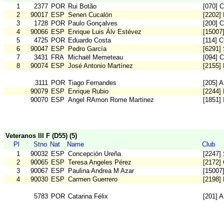
1
2377
POR
Rui Botão
[070] 
2
90017
ESP
Senen Cucalón
[2202]
3
1728
POR
Paulo Gonçalves
[200] 
4
90066
ESP
Enrique Luis Álv Estévez
[15007
5
4725
POR
Eduardo Costa
[114] 
6
90047
ESP
Pedro García
[6291
7
3431
FRA
Michaël Memeteau
[094] 
8
90074
ESP
José Antonio Martínez
[2155] 
3111
POR
Tiago Fernandes
[205] 
90079
ESP
Enrique Rubio
[2244] 
90070
ESP
Angel RAmon Rome Martinez
[1851] 
Veteranos III F (D55) (5)
Pl
Stno
Nat
Name
Club
1
90032
ESP
Concepción Ureña
[2247]
2
90065
ESP
Teresa Angeles Pérez
[2172
3
90067
ESP
Paulina Andrea M Azar
[15007
4
90030
ESP
Carmen Guerrero
[2198]
5783
POR
Catarina Félix
[201] 