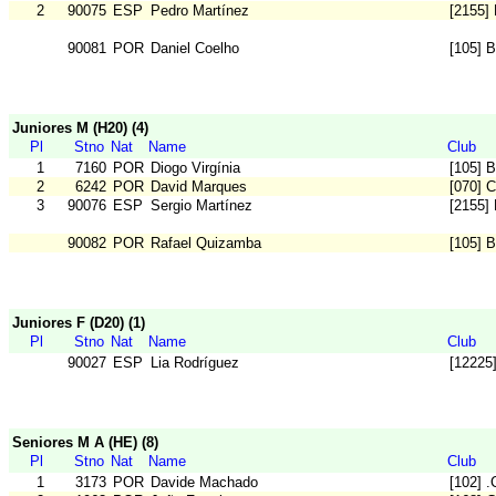
2
90075
ESP
Pedro Martínez
[2155] 
90081
POR
Daniel Coelho
[105] 
Juniores M (H20) (4)
Pl
Stno
Nat
Name
Club
1
7160
POR
Diogo Virgínia
[105] 
2
6242
POR
David Marques
[070] 
3
90076
ESP
Sergio Martínez
[2155] 
90082
POR
Rafael Quizamba
[105] 
Juniores F (D20) (1)
Pl
Stno
Nat
Name
Club
90027
ESP
Lia Rodríguez
[12225
Seniores M A (HE) (8)
Pl
Stno
Nat
Name
Club
1
3173
POR
Davide Machado
[102] 