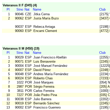
Veteranos II F (D45) (4)
Pl
Stno
Nat
Name
Club
1
90046
CZE
Jitka Cerna
[2175] 
2
90062
ESP
Justa María Buzo
[3437]
90037
ESP
Rebeca Arriaga
[2198]
90060
ESP
Encarni Clement
[4772]
Veteranos II M (H50) (19)
Pl
Stno
Nat
Name
Club
1
90029
ESP
Juan Francisco Abellán
[2255]
2
90071
ESP
Luis Benavente
[2245]
3
90004
ESP
José Manuel Fernández
[12225
4
90007
ESP
David Pérez
[2248]
5
90048
ESP
Andres María Fernández
[2234]
6
90024
ESP
Roberto Chas
[7233]
7
1022
POR
José Marques
[054] 
8
2987
POR
Sérgio Ferreira
[205] 
9
3811
POR
Carlos Ferreira
[1000]
10
7227
POR
João Pedro Pina
[035] C
11
90038
ESP
Julio Barrera
[2202]
12
90019
ESP
Bernardo Sánchez
[2245]
13
90002
ESP
Francisco Guerrero
[2195]