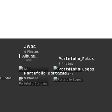
JWOC
4 Photos
Albuns
Fotos do
Portefolio_Fotos
JWOC
7 Photos
Portefolio_Logos
Portefolio_Cartazes
4 Photos
de Dados
9 Photos