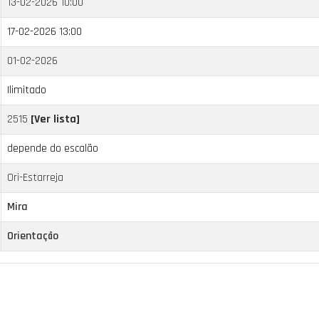
13-02-2026 10:00
17-02-2026 13:00
01-02-2026
Ilimitado
2515
[Ver lista]
depende do escalão
Ori-Estarreja
Mira
Orientação