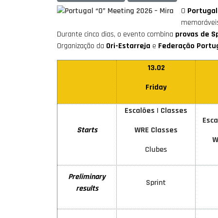
O
Portugal
memoráveis
Durante cinco dias, o evento combina
provas de Sp
Organização da
Ori-Estarreja
e
Federação Portu
13.02
Friday
Escalões
|
Classes
Esca
Starts
WRE Classes
W
Clubes
Preliminary
Sprint
results