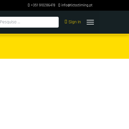
+351 910286478
info@tictactiming.pt
squisar
Sign In