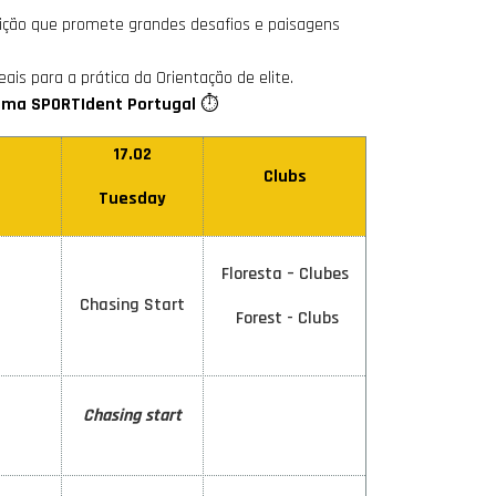
ção que promete grandes desafios e paisagens
deais para a prática da Orientação de elite.
ema SPORTIdent Portugal
⏱️
17.02
Clubs
Tuesday
Floresta – Clubes
Chasing Start
Forest - Clubs
Chasing start