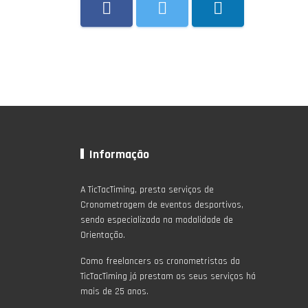
Informação
A TicTacTiming, presta serviços de
Cronometragem de eventos desportivos,
sendo especializada na modalidade de
Orientação.
Como freelancers os cronometristas da
TicTacTiming já prestam os seus serviços há
mais de 25 anos.