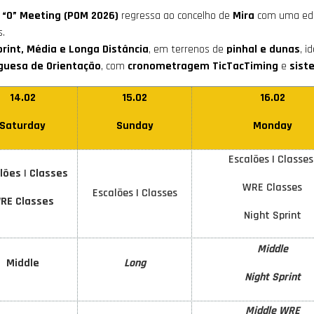
 “O” Meeting (POM 2026)
regressa ao concelho de
Mira
com uma edi
.
rint, Média e Longa Distância
, em terrenos de
pinhal e dunas
, i
guesa de Orientação
, com
cronometragem TicTacTiming
e
sist
14.02
15.02
16.02
Saturday
Sunday
Monday
Escalões | Classes
lões
|
Classes
WRE Classes
Escalões | Classes
RE Classes
Night Sprint
Middle
Middle
Long
Night Sprint
Middle WRE