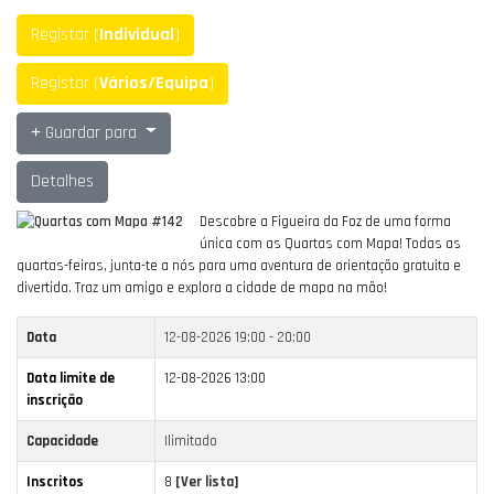
Registar (
Individual
)
Registar (
Vários/Equipa
)
Guardar para
Detalhes
Descobre a Figueira da Foz de uma forma
única com as Quartas com Mapa!
Todas as
quartas-feiras, junta-te a nós para uma aventura de orientação gratuita e
divertida.
Traz um amigo e explora a cidade de mapa na mão!
Data
12-08-2026
19:00 - 20:00
Data limite de
12-08-2026 13:00
inscrição
Capacidade
Ilimitado
Inscritos
8
[Ver lista]