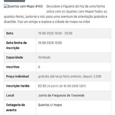
Descobre a Figueira da Foz de uma forma
única com as Quartas com Mapa!
Todas as
quartas-feiras, junta-te a nós para uma aventura de orientação gratuita e
divertida.
Traz um amigo e explora a cidade de mapa na mão!
Data
19-08-2026
19:00 - 20:00
Data limite de
19-08-2026 13:00
inscrição
Capacidade
Ilimitado
Inscritos
0
Preço individual
gratuito até terça feira anterior, depois 2,50€
Inscrição tardia
€2.50
(A partir de 18-08-2026 13:01)
Local
Junta de Freguesia de Tavarede
Categoria do
Quartas c/ mapa
evento