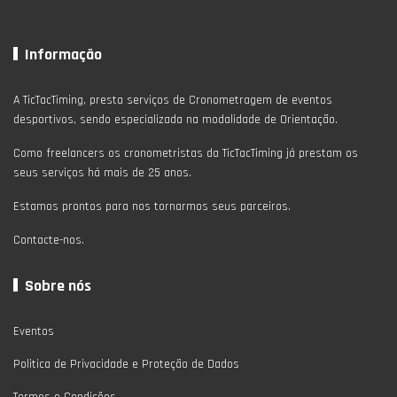
Informação
A TicTacTiming, presta serviços de Cronometragem de eventos
desportivos, sendo especializada na modalidade de Orientação.
Como freelancers os cronometristas da TicTacTiming já prestam os
seus serviços há mais de 25 anos.
Estamos prontos para nos tornarmos seus parceiros.
Contacte-nos.
Sobre nós
Eventos
Politica de Privacidade e Proteção de Dados