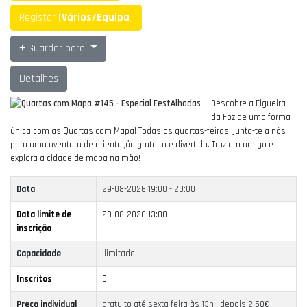
Registar (
Vários/Equipa
)
Guardar para
Detalhes
Descobre a Figueira
da Foz de uma forma
única com as Quartas com Mapa!
Todas as quartas-feiras, junta-te a nós
para uma aventura de orientação gratuita e divertida.
Traz um amigo e
explora a cidade de mapa na mão!
Data
29-08-2026
19:00 - 20:00
Data limite de
28-08-2026 13:00
inscrição
Capacidade
Ilimitado
Inscritos
0
Preço individual
gratuito até sexta feira às 13h , depois 2,50€