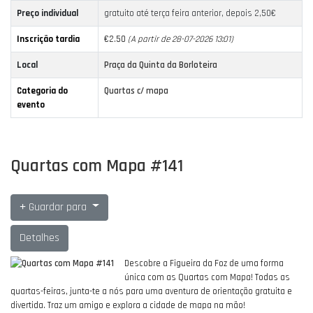
Preço individual
gratuito até terça feira anterior, depois 2,50€
Inscrição tardia
€2.50
(A partir de 28-07-2026 13:01)
Local
Praça da Quinta da Borloteira
Categoria do
Quartas c/ mapa
evento
Quartas com Mapa #141
Guardar para
Detalhes
Descobre a Figueira da Foz de uma forma
única com as Quartas com Mapa!
Todas as
quartas-feiras, junta-te a nós para uma aventura de orientação gratuita e
divertida.
Traz um amigo e explora a cidade de mapa na mão!