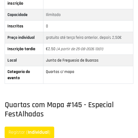
inscrição
Capacidade
Ilimitado
Inscritos
0
Preço individual
gratuito até terça feira anterior, depois 2,50€
Inscrição tardia
€2.50
(A partir de 25-08-2026 13:01)
Local
Junta de Freguesia de Buarcos
Categoria do
Quartas c/ mapa
evento
Quartas com Mapa #145 - Especial
FestAlhadas
Registar (
Individual
)