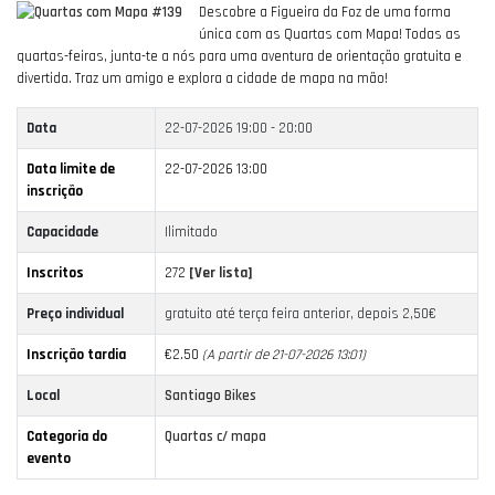
Descobre a Figueira da Foz de uma forma
única com as Quartas com Mapa!
Todas as
quartas-feiras, junta-te a nós para uma aventura de orientação gratuita e
divertida.
Traz um amigo e explora a cidade de mapa na mão!
Data
22-07-2026
19:00 - 20:00
Data limite de
22-07-2026 13:00
inscrição
Capacidade
Ilimitado
Inscritos
272
[Ver lista]
Preço individual
gratuito até terça feira anterior, depois 2,50€
Inscrição tardia
€2.50
(A partir de 21-07-2026 13:01)
Local
Santiago Bikes
Categoria do
Quartas c/ mapa
evento