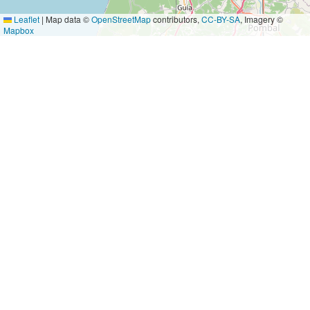
Leaflet
|
Map data ©
OpenStreetMap
contributors,
CC-BY-SA
, Imagery ©
Mapbox