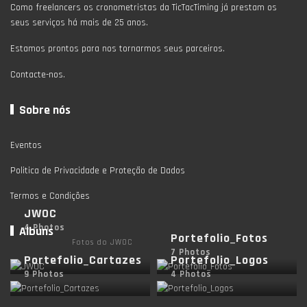
Como freelancers os cronometristas da TicTacTiming já prestam os
seus serviços há mais de 25 anos.
Estamos prontos para nos tornarmos seus parceiros.
Contacte-nos.
Sobre nós
Eventos
Politica de Privacidade e Proteção de Dados
Termos e Condições
JWOC
4 Photos
Albuns
Portefolio_Fotos
Fotos do JWOC
7 Photos
Portefolio_Cartazes
Portefolio_Logos
9 Photos
4 Photos