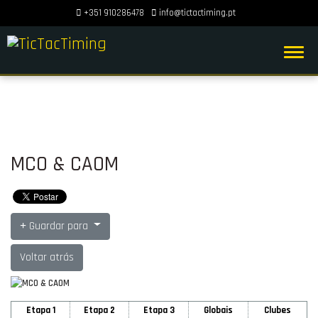
+351 910286478
info@tictactiming.pt
MCO & CAOM
Guardar para
Voltar atrás
Etapa 1
Etapa 2
Etapa 3
Globais
Clubes