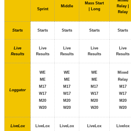
Mixed
Mass Start
Middle
Relay |
Sprint
| Long
Relay
Starts
Starts
Starts
Starts
Starts
Live
Live
Live
Live
Live
Results
Results
Results
Results
Results
WE
WE
WE
Mixed
ME
ME
ME
Relay
M17
M17
M17
M17
Loggator
W17
W17
W17
W17
M20
M20
M20
M20
W20
W20
W20
W20
LiveLox
LiveLox
LiveLox
LiveLox
Livelox