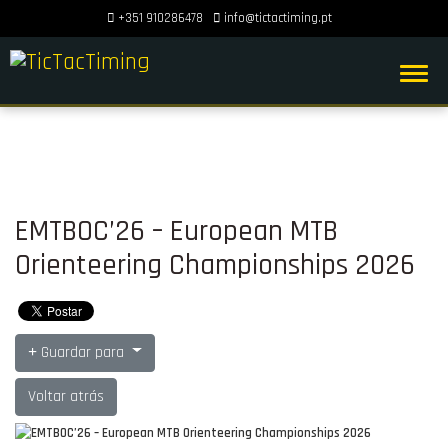
+351 910286478
info@tictactiming.pt
EMTBOC’26 – European MTB
Orienteering Championships 2026
Guardar para
Voltar atrás