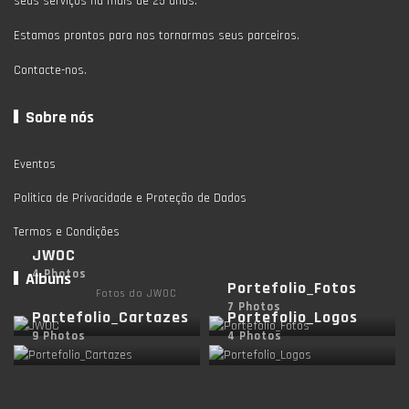
seus serviços há mais de 25 anos.
Estamos prontos para nos tornarmos seus parceiros.
Contacte-nos.
Sobre nós
Eventos
Politica de Privacidade e Proteção de Dados
Termos e Condições
JWOC
4 Photos
Albuns
Portefolio_Fotos
Fotos do JWOC
7 Photos
Portefolio_Cartazes
Portefolio_Logos
9 Photos
4 Photos