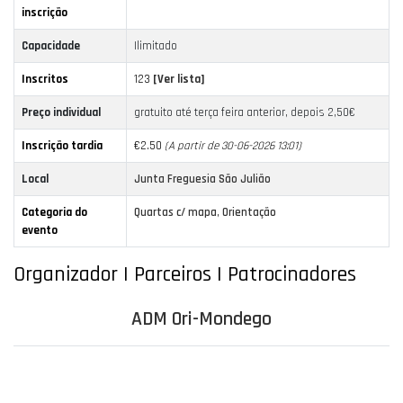
inscrição
Capacidade
Ilimitado
Inscritos
123
[Ver lista]
Preço individual
gratuito até terça feira anterior, depois 2,50€
Inscrição tardia
€2.50
(A partir de 30-06-2026 13:01)
Local
Junta Freguesia São Julião
Categoria do
Quartas c/ mapa
,
Orientação
evento
Organizador | Parceiros | Patrocinadores
ADM Ori-Mondego