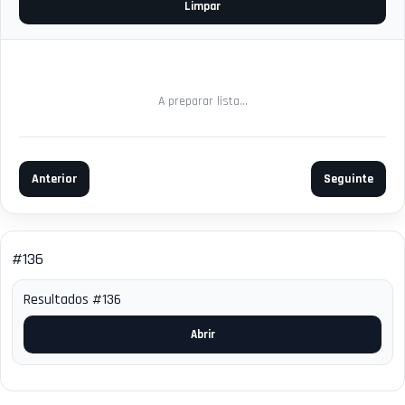
Limpar
A preparar lista...
Anterior
Seguinte
#136
Resultados #136
Abrir