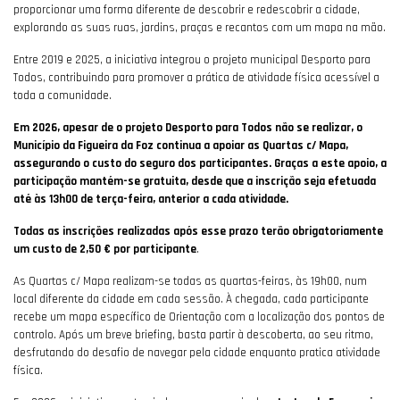
proporcionar uma forma diferente de descobrir e redescobrir a cidade,
explorando as suas ruas, jardins, praças e recantos com um mapa na mão.
Entre 2019 e 2025, a iniciativa integrou o projeto municipal Desporto para
Todos, contribuindo para promover a prática de atividade física acessível a
toda a comunidade.
Em 2026, apesar de o projeto Desporto para Todos não se realizar, o
Município da Figueira da Foz continua a apoiar as Quartas c/ Mapa,
assegurando o custo do seguro dos participantes. Graças a este apoio, a
participação mantém-se gratuita, desde que a inscrição seja efetuada
até às 13h00 de terça-feira, anterior a cada atividade.
Todas as inscrições realizadas após esse prazo terão obrigatoriamente
um custo de 2,50 € por participante
.
As Quartas c/ Mapa realizam-se todas as quartas-feiras, às 19h00, num
local diferente da cidade em cada sessão. À chegada, cada participante
recebe um mapa específico de Orientação com a localização dos pontos de
controlo. Após um breve briefing, basta partir à descoberta, ao seu ritmo,
desfrutando do desafio de navegar pela cidade enquanto pratica atividade
física.