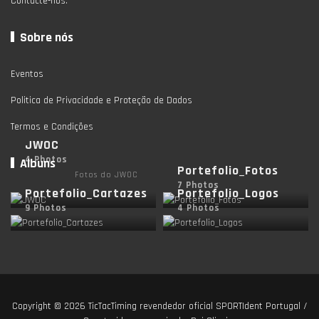
Contacte-nos.
Sobre nós
Eventos
Politica de Privacidade e Proteção de Dados
Termos e Condições
JWOC
4 Photos
Albuns
Portefolio_Fotos
Fotos do JWOC
7 Photos
Portefolio_Cartazes
Portefolio_Logos
9 Photos
4 Photos
Copyright © 2026
TicTacTiming revendedor oficial SPORTIdent Portugal
/