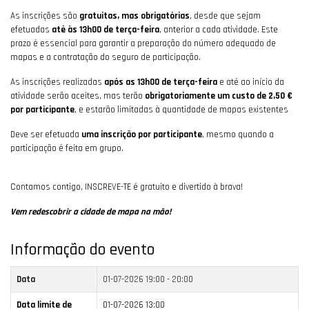
As inscrições são
gratuitas, mas obrigatórias
, desde que sejam
efetuadas
até às 13h00 de terça-feira
, anterior a cada atividade. Este
prazo é essencial para garantir a preparação do número adequado de
mapas e a contratação do seguro de participação.
As inscrições realizadas
após as 13h00 de terça-feira
e até ao início da
atividade serão aceites, mas terão
obrigatoriamente um custo de 2,50 €
por participante
, e estarão limitadas à quantidade de mapas existentes
Deve ser efetuada
uma inscrição por participante
, mesmo quando a
participação é feita em grupo.
Contamos contigo, INSCREVE-TE é gratuito e divertido à brava!
Vem redescobrir a cidade de mapa na mão!
Informação do evento
Data
01-07-2026
19:00 - 20:00
Data limite de
01-07-2026 13:00