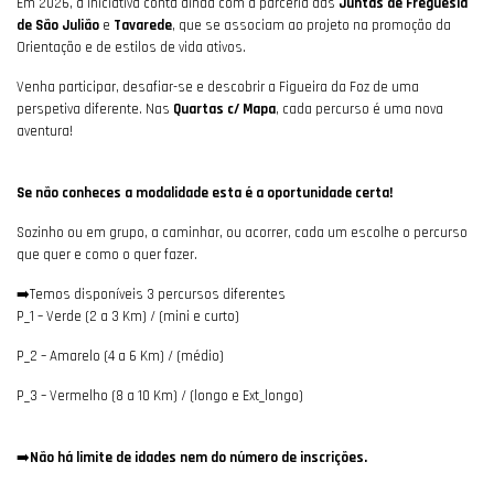
Em 2026, a iniciativa conta ainda com a parceria das
Juntas de Freguesia
de São Julião
e
Tavarede
, que se associam ao projeto na promoção da
Orientação e de estilos de vida ativos.
Venha participar, desafiar-se e descobrir a Figueira da Foz de uma
perspetiva diferente. Nas
Quartas c/ Mapa
, cada percurso é uma nova
aventura!
Se não conheces a modalidade esta é a oportunidade certa!
Sozinho ou em grupo, a caminhar, ou acorrer, cada um escolhe o percurso
que quer e como o quer fazer.
➡️Temos disponíveis 3 percursos diferentes
P_1 – Verde (2 a 3 Km) / (mini e curto)
P_2 – Amarelo (4 a 6 Km) / (médio)
P_3 – Vermelho (8 a 10 Km) / (longo e Ext_longo)
➡️
Não há limite de idades nem do número de inscrições.