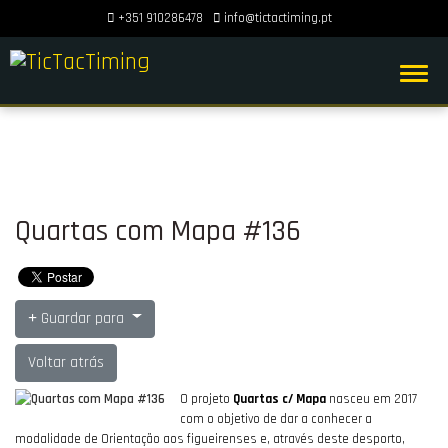
+351 910286478
info@tictactiming.pt
Quartas com Mapa #136
Guardar para
Voltar atrás
O projeto
Quartas c/ Mapa
nasceu em 2017
com o objetivo de dar a conhecer a
modalidade de Orientação aos figueirenses e, através deste desporto,