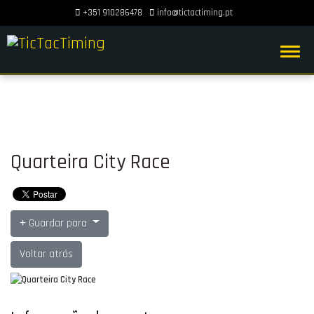
+351 910286478
info@tictactiming.pt
Quarteira City Race
Guardar para
Voltar atrás