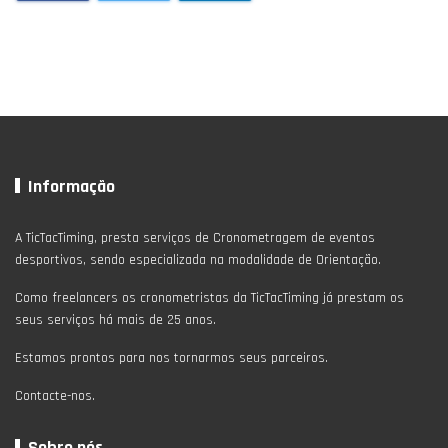
Informação
A TicTacTiming, presta serviços de Cronometragem de eventos
desportivos, sendo especializada na modalidade de Orientação.
Como freelancers os cronometristas da TicTacTiming já prestam os
seus serviços há mais de 25 anos.
Estamos prontos para nos tornarmos seus parceiros.
Contacte-nos.
Sobre nós