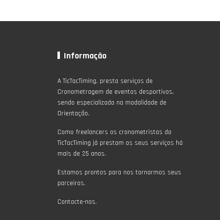
Informação
A TicTacTiming, presta serviços de
Cronometragem de eventos desportivos,
sendo especializada na modalidade de
Orientação.
Como freelancers os cronometristas da
TicTacTiming já prestam os seus serviços há
mais de 25 anos.
Estamos prontos para nos tornarmos seus
parceiros.
Contacte-nos.