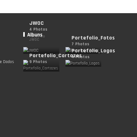
JWOC
4 Photos
Albuns
Fotos do
Portefolio_Fotos
JWOC
7 Photos
Portefolio_Logos
Portefolio_Cartazes
4 Photos
de Dados
9 Photos