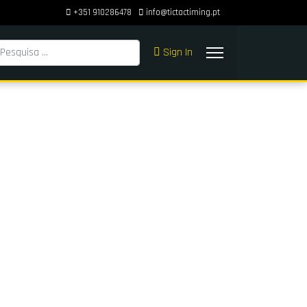
+351 910286478
info@tictactiming.pt
squisar
Sign In