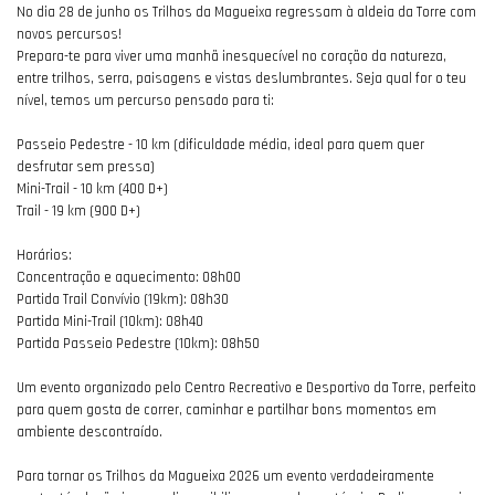
No dia 28 de junho os Trilhos da Magueixa regressam à aldeia da Torre com
novos percursos!
Prepara-te para viver uma manhã inesquecível no coração da natureza,
entre trilhos, serra, paisagens e vistas deslumbrantes. Seja qual for o teu
nível, temos um percurso pensado para ti:
Passeio Pedestre - 10 km (dificuldade média, ideal para quem quer
desfrutar sem pressa)
Mini-Trail - 10 km (400 D+)
Trail - 19 km (900 D+)
Horários:
Concentração e aquecimento: 08h00
Partida Trail Convívio (19km): 08h30
Partida Mini-Trail (10km): 08h40
Partida Passeio Pedestre (10km): 08h50
Um evento organizado pelo Centro Recreativo e Desportivo da Torre, perfeito
para quem gosta de correr, caminhar e partilhar bons momentos em
ambiente descontraído.
Para tornar os Trilhos da Magueixa 2026 um evento verdadeiramente