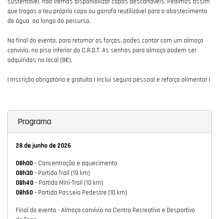
sustentável, não iremos disponibilizar copos descartáveis. Pedimos assim
que tragas o teu próprio copo ou garrafa reutilizável para o abastecimento
de água ao longo do percurso.
No final do evento, para retomar as forças, podes contar com um almoço
convívio, no piso inferior do C.R.D.T. As senhas para almoço podem ser
adquiridas no local (8€).
| Inscrição obrigatória e gratuita | Incluí seguro pessoal e reforço alimentar |
Programa
28 de junho de 2026
08h00
– Concentração e aquecimento
08h30
– Partida Trail (19 km)
08h40
– Partida Mini-Trail (10 km)
08h50
– Partida Passeio Pedestre (10 km)
Final do evento - Almoço convívio no Centro Recreativo e Desportivo