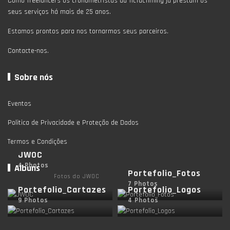
Como freelancers os cronometristas da TicTacTiming já prestam os
seus serviços há mais de 25 anos.
Estamos prontos para nos tornarmos seus parceiros.
Contacte-nos.
Sobre nós
Eventos
Politica de Privacidade e Proteção de Dados
Termos e Condições
JWOC
4 Photos
Albuns
Portefolio_Fotos
Fotos do JWOC
7 Photos
Portefolio_Cartazes
Portefolio_Logos
9 Photos
4 Photos