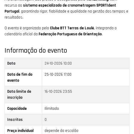
recurso ao
sistema especializado de cronometragem SPORTIdent
Portugal
, garantindo rigor, fiabilidade e qualidade na gestão dos tempos e
resultados.
O evento é organizado pelo
Clube BTT Terras de Loulé
, integrando o
calendário oficial da
Federação Portuguesa de Orientação
.
Informação do evento
Data
24-10-2026 10:00
Data de fim do
25-10-2026 17:00
evento
Data limite de
16-10-2026 23:55
inscrição
Capacidade
Ilimitado
Inscritos
0
Preço individual
depende do escalão