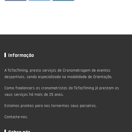
Informação
A TicTacTiming, presta serviços de Cronometragem de eventos
desportivos, sendo especializada na modalidade de Orientação.
Como freelancers os cronometristas da TicTacTiming já prestam os
seus serviços há mais de 25 anos.
Estamos prontos para nos tornarmos seus parceiros.
Contacte-nos.