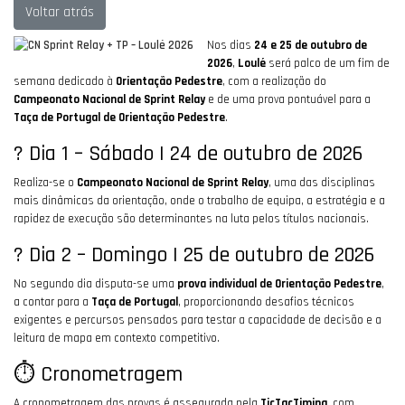
Voltar atrás
Nos dias
24 e 25 de outubro de
2026
,
Loulé
será palco de um fim de
semana dedicado à
Orientação Pedestre
, com a realização do
Campeonato Nacional de Sprint Relay
e de uma prova pontuável para a
Taça de Portugal de Orientação Pedestre
.
? Dia 1 – Sábado | 24 de outubro de 2026
Realiza-se o
Campeonato Nacional de Sprint Relay
, uma das disciplinas
mais dinâmicas da orientação, onde o trabalho de equipa, a estratégia e a
rapidez de execução são determinantes na luta pelos títulos nacionais.
? Dia 2 – Domingo | 25 de outubro de 2026
No segundo dia disputa-se uma
prova individual de Orientação Pedestre
,
a contar para a
Taça de Portugal
, proporcionando desafios técnicos
exigentes e percursos pensados para testar a capacidade de decisão e a
leitura de mapa em contexto competitivo.
⏱️ Cronometragem
A cronometragem das provas é assegurada pela
TicTacTiming
, com