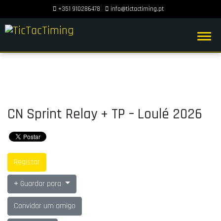
+351 910286478
info@tictactiming.pt
CN Sprint Relay + TP – Loulé 2026
Registar
Guardar para
Convidar um amigo