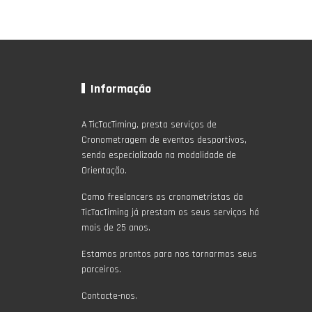
Informação
A TicTacTiming, presta serviços de
Cronometragem de eventos desportivos,
sendo especializada na modalidade de
Orientação.
Como freelancers os cronometristas da
TicTacTiming já prestam os seus serviços há
mais de 25 anos.
Estamos prontos para nos tornarmos seus
parceiros.
Contacte-nos.