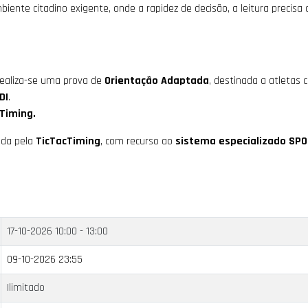
iente citadino exigente, onde a rapidez de decisão, a leitura preci
realiza-se uma prova de
Orientação Adaptada
, destinada a atletas
DI
.
Timing.
ada pela
TicTacTiming
, com recurso ao
sistema especializado SPO
17-10-2026
10:00 - 13:00
09-10-2026 23:55
Ilimitado