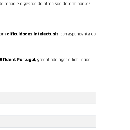
sa do mapa e a gestão do ritmo são determinantes
 com
dificuldades intelectuais
, correspondente ao
RTIdent Portugal
, garantindo rigor e fiabilidade