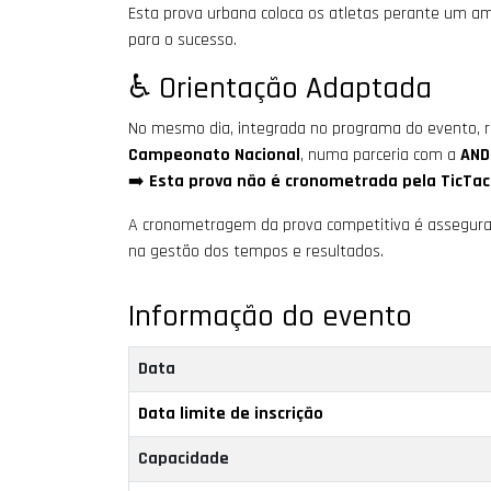
Esta prova urbana coloca os atletas perante um amb
para o sucesso.
♿ Orientação Adaptada
No mesmo dia, integrada no programa do evento, 
Campeonato Nacional
, numa parceria com a
AND
➡️
Esta prova não é cronometrada pela TicTac
A cronometragem da prova competitiva é assegur
na gestão dos tempos e resultados.
Informação do evento
Data
Data limite de inscrição
Capacidade