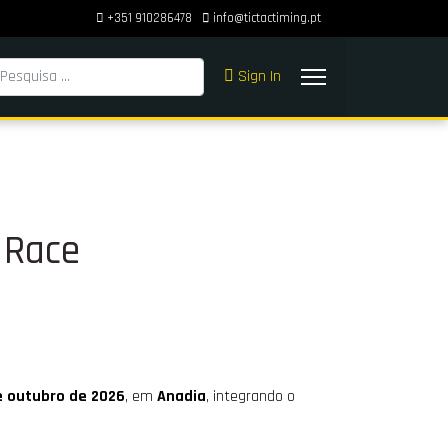
+351 910286478
info@tictactiming.pt
squisar
Sign In
 Race
e outubro de 2026
, em
Anadia
, integrando o