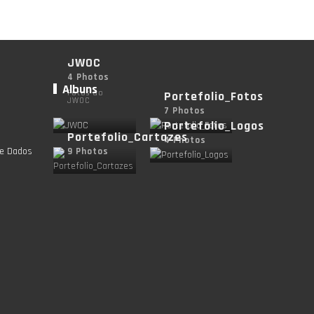
JWOC
4 Photos
Albuns
Fotos do
Portefolio_Fotos
JWOC
7 Photos
Portefolio_Logos
Portefolio_Cartazes
4 Photos
de Dados
9 Photos