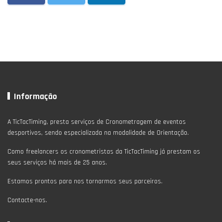
Informação
A TicTacTiming, presta serviços de Cronometragem de eventos
desportivos, sendo especializada na modalidade de Orientação.
Como freelancers os cronometristas da TicTacTiming já prestam os
seus serviços há mais de 25 anos.
Estamos prontos para nos tornarmos seus parceiros.
Contacte-nos.