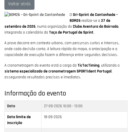
Voltar atrás
O
Ori-Sprint de Cantanhede –
BOM26
realiza-se a
27 de
setembro de 2026
, numa organização do
Clube Aventura da Bairrada
,
integrando o calendário da
Taça de Portugal de Sprint
.
A prova decorre em contexto urbano, com percursos curtos e intensos,
onde cada decisão conta. A leitura rápida do mapa, a antecipação e a
capacidade de execução fazem a diferença entre segundos decisivos.
A cronometragem do evento está a cargo da
TicTacTiming
, utilizando o
sistema especializado de cronometragem SPORTIdent Portugal
,
assegurando resultados precisos e imediatos.
Informação do evento
Data
27-09-2026
10:00 - 13:00
Data limite de
18-09-2026
inscrição