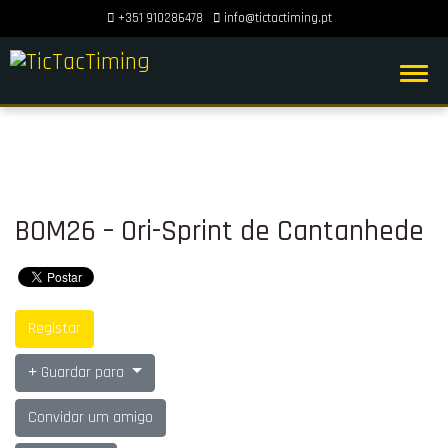
+351 910286478
info@tictactiming.pt
BOM26 – Ori-Sprint de Cantanhede
Registar
Guardar para
Convidar um amigo