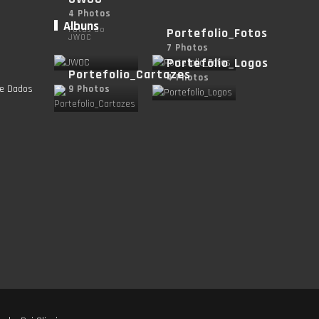
4 Photos
Albuns
Fotos do
Portefolio_Fotos
JWOC
7 Photos
Portefolio_Logos
Portefolio_Cartazes
4 Photos
de Dados
9 Photos