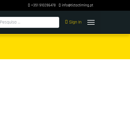
+351 910286478
info@tictactiming.pt
squisar
Sign In