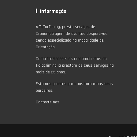
Informação
A TicTacTiming, presta serviços de
Cronometragem de eventos desportivos,
sendo especializada na modalidade de
Orientação.
Como freelancers os cronometristas da
TicTacTiming já prestam os seus serviços há
mais de 25 anos.
Estamos prontos para nos tornarmos seus
parceiros.
Contacte-nos.