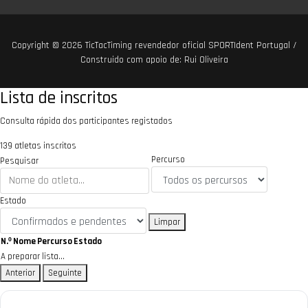
Copyright © 2026
TicTacTiming revendedor oficial SPORTIdent Portugal
/
Construido com apoio de:
Rui Oliveira
Lista de inscritos
Consulta rápida dos participantes registados
139 atletas inscritos
Percurso
Pesquisar
Estado
Limpar
N.º
Nome
Percurso
Estado
A preparar lista...
Anterior
Seguinte