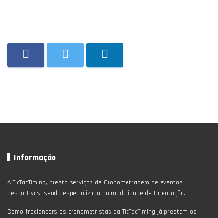
Informação
A TicTacTiming, presta serviços de Cronometragem de eventos
desportivos, sendo especializada na modalidade de Orientação.
Como freelancers os cronometristas da TicTacTiming já prestam os