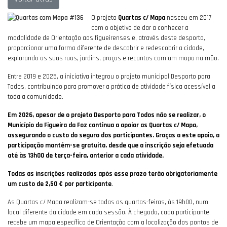
O projeto
Quartas c/ Mapa
nasceu em 2017
com o objetivo de dar a conhecer a
modalidade de Orientação aos figueirenses e, através deste desporto,
proporcionar uma forma diferente de descobrir e redescobrir a cidade,
explorando as suas ruas, jardins, praças e recantos com um mapa na mão.
Entre 2019 e 2025, a iniciativa integrou o projeto municipal Desporto para
Todos, contribuindo para promover a prática de atividade física acessível a
toda a comunidade.
Em 2026, apesar de o projeto Desporto para Todos não se realizar, o
Município da Figueira da Foz continua a apoiar as Quartas c/ Mapa,
assegurando o custo do seguro dos participantes. Graças a este apoio, a
participação mantém-se gratuita, desde que a inscrição seja efetuada
até às 13h00 de terça-feira, anterior a cada atividade.
Todas as inscrições realizadas após esse prazo terão obrigatoriamente
um custo de 2,50 € por participante
.
As Quartas c/ Mapa realizam-se todas as quartas-feiras, às 19h00, num
local diferente da cidade em cada sessão. À chegada, cada participante
recebe um mapa específico de Orientação com a localização dos pontos de