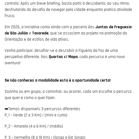
controlo. Após um breve briefing, basta partir à descoberta, ao seu ritmo,
desfrutando do desafio de navegar pela cidade enquanto pratica atividade
física.
Em 2026, a iniciativa conta ainda com a parceria das
Juntas de Freguesia
de São Julião
e
Tavarede
, que se associam ao projeto na promoção da
Orientação e de estilos de vida ativos.
Venha participar, desafiar-se e descobrir a Figueira da Foz de uma
perspetiva diferente. Nas
Quartas c/ Mapa
, cada percurso é uma nova
aventura!
Se não conheces a modalidade esta é a oportunidade certa!
Sozinho ou em grupo, a caminhar, ou acorrer, cada um escolhe o percurso
que quer e como o quer fazer.
➡️Temos disponíveis 3 percursos diferentes
P_1 – Verde (2 a 3 Km) / (mini e curto)
P_2 – Amarelo (4 a 6 Km) / (médio)
P_3 – Vermelho (8 a 10 Km) / (longo e Ext_longo)