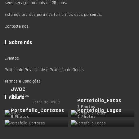
seus serviços há mais de 25 anos.
Estamos prontos para nos tornarmos seus parceiros.
Contacte-nos.
Sobre nós
Eventos
Politica de Privacidade e Proteção de Dados
Termos e Condições
JWOC
4 Photos
Albuns
Portefolio_Fotos
Fotos do JWOC
7 Photos
Portefolio_Cartazes
Portefolio_Logos
9 Photos
4 Photos