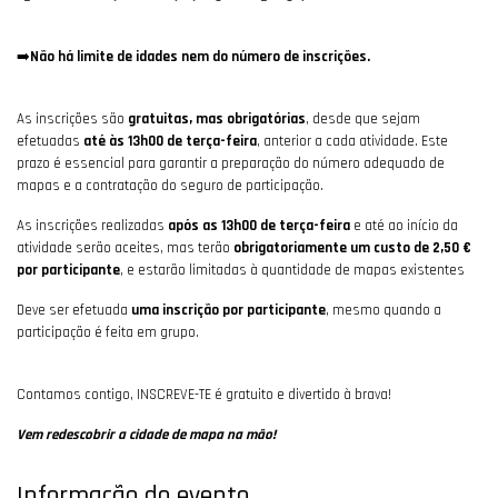
➡️
Não há limite de idades nem do número de inscrições.
As inscrições são
gratuitas, mas obrigatórias
, desde que sejam
efetuadas
até às 13h00 de terça-feira
, anterior a cada atividade. Este
prazo é essencial para garantir a preparação do número adequado de
mapas e a contratação do seguro de participação.
As inscrições realizadas
após as 13h00 de terça-feira
e até ao início da
atividade serão aceites, mas terão
obrigatoriamente um custo de 2,50 €
por participante
, e estarão limitadas à quantidade de mapas existentes
Deve ser efetuada
uma inscrição por participante
, mesmo quando a
participação é feita em grupo.
Contamos contigo, INSCREVE-TE é gratuito e divertido à brava!
Vem redescobrir a cidade de mapa na mão!
Informação do evento