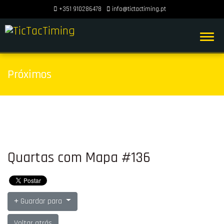
+351 910286478
info@tictactiming.pt
Próximos
Quartas com Mapa #136
Guardar para
Voltar atrás