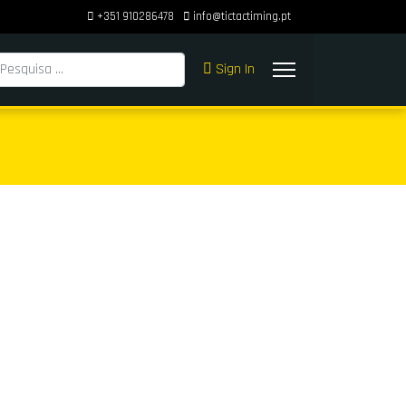
+351 910286478
info@tictactiming.pt
squisar
Sign In