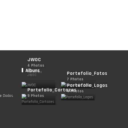
JWOC
4 Photos
Albuns
Fotos do
Portefolio_Fotos
JWOC
7 Photos
Portefolio_Logos
Portefolio_Cartazes
4 Photos
de Dados
9 Photos