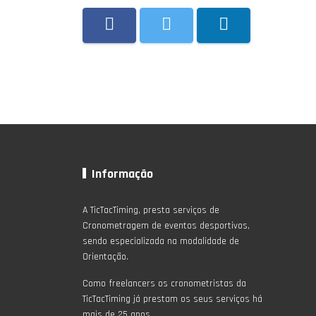
Informação
A TicTacTiming, presta serviços de
Cronometragem de eventos desportivos,
sendo especializada na modalidade de
Orientação.
Como freelancers os cronometristas da
TicTacTiming já prestam os seus serviços há
mais de 25 anos.