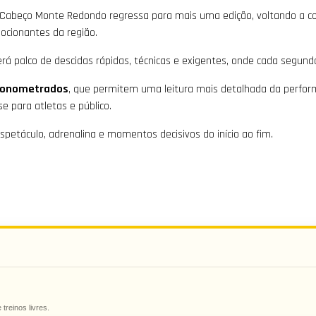
 Cabeço Monte Redondo regressa para mais uma edição, voltando a co
ocionantes da região.
rá palco de descidas rápidas, técnicas e exigentes, onde cada segundo
cronometrados
, que permitem uma leitura mais detalhada da perform
e para atletas e público.
petáculo, adrenalina e momentos decisivos do início ao fim.
treinos livres.