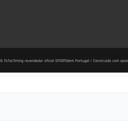
026
TicTacTiming revendedor oficial SPORTIdent Portugal
/ Construido com apoi