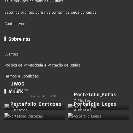
seus serviços há mais de 25 anos.
Estamos prontos para nos tornarmos seus parceiros.
Contacte-nos.
Sobre nós
Eventos
Politica de Privacidade e Proteção de Dados
Termos e Condições
JWOC
4 Photos
Albuns
Portefolio_Fotos
Fotos do JWOC
7 Photos
Portefolio_Cartazes
Portefolio_Logos
9 Photos
4 Photos