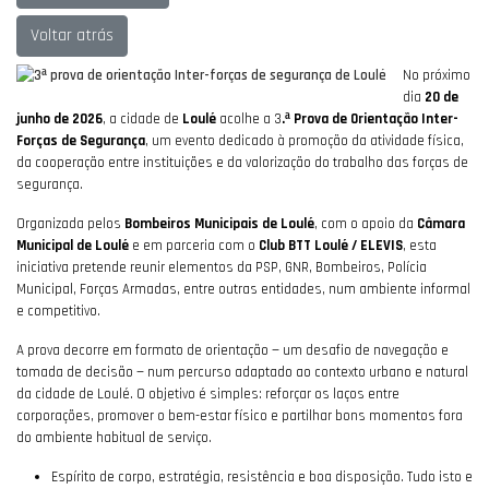
Voltar atrás
No próximo
dia
20 de
junho de 2026
, a cidade de
Loulé
acolhe a 3
.ª Prova de Orientação Inter-
Forças de Segurança
, um evento dedicado à promoção da atividade física,
da cooperação entre instituições e da valorização do trabalho das forças de
segurança.
Organizada pelos
Bombeiros Municipais de Loulé
, com o apoio da
Câmara
Municipal de Loulé
e em parceria com o
Club BTT Loulé / ELEVIS
, esta
iniciativa pretende reunir elementos da PSP, GNR, Bombeiros, Polícia
Municipal, Forças Armadas, entre outras entidades, num ambiente informal
e competitivo.
A prova decorre em formato de orientação — um desafio de navegação e
tomada de decisão — num percurso adaptado ao contexto urbano e natural
da cidade de Loulé. O objetivo é simples: reforçar os laços entre
corporações, promover o bem-estar físico e partilhar bons momentos fora
do ambiente habitual de serviço.
Espírito de corpo, estratégia, resistência e boa disposição. Tudo isto e