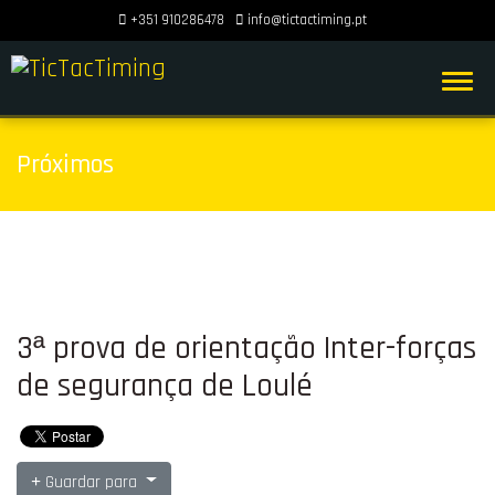
+351 910286478
info@tictactiming.pt
Próximos
3ª prova de orientação Inter-forças
de segurança de Loulé
Guardar para