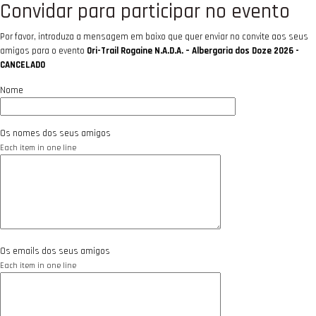
Convidar para participar no evento
Por favor, introduza a mensagem em baixo que quer enviar no convite aos seus
amigos para o evento
Ori-Trail Rogaine N.A.D.A. – Albergaria dos Doze 2026 -
CANCELADO
Nome
Os nomes dos seus amigos
Each item in one line
Os emails dos seus amigos
Each item in one line