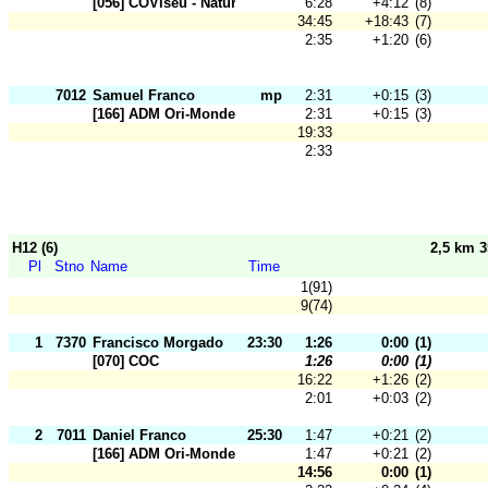
[056] COViseu - Natura
6:28
+4:12
(8)
34:45
+18:43
(7)
2:35
+1:20
(6)
7012
Samuel Franco
mp
2:31
+0:15
(3)
[166] ADM Ori-Mondego
2:31
+0:15
(3)
19:33
2:33
H12 (6)
2,5 km 
Pl
Stno
Name
Time
1(91)
9(74)
1
7370
Francisco Morgado
23:30
1:26
0:00
(1)
[070] COC
1:26
0:00
(1)
16:22
+1:26
(2)
2:01
+0:03
(2)
2
7011
Daniel Franco
25:30
1:47
+0:21
(2)
[166] ADM Ori-Mondego
1:47
+0:21
(2)
14:56
0:00
(1)