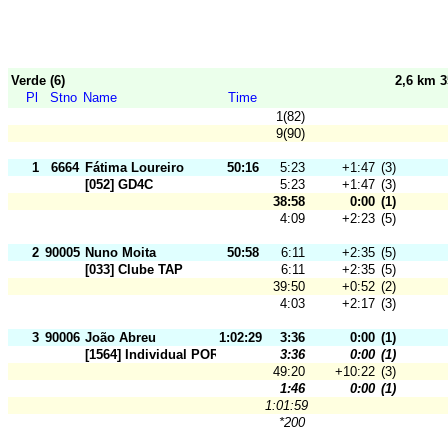
Verde (6)
2,6 km 
Pl
Stno
Name
Time
1(82)
9(90)
1
6664
Fátima Loureiro
50:16
5:23
+1:47
(3)
[052] GD4C
5:23
+1:47
(3)
38:58
0:00
(1)
4:09
+2:23
(5)
2
90005
Nuno Moita
50:58
6:11
+2:35
(5)
[033] Clube TAP
6:11
+2:35
(5)
39:50
+0:52
(2)
4:03
+2:17
(3)
3
90006
João Abreu
1:02:29
3:36
0:00
(1)
[1564] Individual POR
3:36
0:00
(1)
49:20
+10:22
(3)
1:46
0:00
(1)
1:01:59
*200