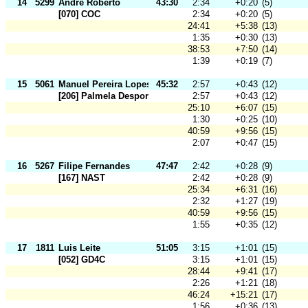
14
5299
André Roberto
43:30
2:34
+0:20
(5)
[070] COC
2:34
+0:20
(5)
24:41
+5:38
(13)
1:35
+0:30
(13)
38:53
+7:50
(14)
1:39
+0:19
(7)
15
5061
Manuel Pereira Lopes
45:32
2:57
+0:43
(12)
[206] Palmela Desporto
2:57
+0:43
(12)
25:10
+6:07
(15)
1:30
+0:25
(10)
40:59
+9:56
(15)
2:07
+0:47
(15)
16
5267
Filipe Fernandes
47:47
2:42
+0:28
(9)
[167] NAST
2:42
+0:28
(9)
25:34
+6:31
(16)
2:32
+1:27
(19)
40:59
+9:56
(15)
1:55
+0:35
(12)
17
1811
Luis Leite
51:05
3:15
+1:01
(15)
[052] GD4C
3:15
+1:01
(15)
28:44
+9:41
(17)
2:26
+1:21
(18)
46:24
+15:21
(17)
1:56
+0:36
(13)