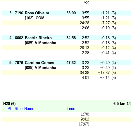
*95
3
7196
Rosa Oliveira
33:00
3:55
+1:21
(5)
[102] .COM
3:55
+1:21
(5)
24:28
+7:27
(3)
2:06
+0:19
(3)
4
6662
Beatriz Ribeiro
34:58
2:52
+0:18
(3)
[085] A Montanha
2:52
+0:18
(3)
26:13
+9:12
(4)
2:28
+0:41
(4)
5
7076
Carolina Gomes
47:32
3:23
+0:49
(4)
[085] A Montanha
3:23
+0:49
(4)
34:38
+17:37
(5)
4:01
+2:14
(5)
H20 (6)
6,5 km 1
Pl
Stno
Name
Time
1(70)
9(41)
17(67)