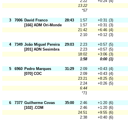
2:22
+0:24
(4)
13:22
*57
3
7006
David Franco
28:43
1:57
+0:31
(3)
[166] ADM Ori-Mondego
1:57
+0:31
(3)
21:42
+6:46
(4)
2:10
+0:12
(3)
4
7349
João Miguel Pereira
29:03
2:23
+0:57
(5)
[201] ADN Sesimbra
2:23
+0:57
(5)
18:02
+3:06
(3)
1:58
0:00
(1)
5
6960
Pedro Marques
31:29
2:09
+0:43
(4)
[070] COC
2:09
+0:43
(4)
23:21
+8:25
(5)
2:24
+0:26
(5)
6:44
*71
6
7377
Guilherme Covas
35:00
2:46
+1:20
(6)
[102] .COM
2:46
+1:20
(6)
24:51
+9:55
(6)
2:38
+0:40
(6)