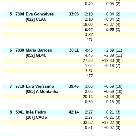
0:49
+0:05
(2)
5
7304
Eva Gonçalves
33:03
2:10
+0:04
(2)
[022] CLAC
2:10
+0:04
(2)
19:03
+3:37
(4)
0:44
0:00
(1)
4:37
*71
6
7830
Maria Barroso
38:11
4:45
+2:39
(11)
[052] GD4C
4:45
+2:39
(11)
27:59
+12:33
(8)
1:02
+0:18
(7)
3:31
*77
7
7710
Lara Veríssimo
39:46
3:05
+0:59
(10)
[085] A Montanha
3:05
+0:59
(10)
20:14
+4:48
(6)
0:59
+0:15
(6)
8
5941
Inês Pedro
42:14
2:27
+0:21
(3)
[107] CAOS
2:27
+0:21
(3)
32:58
+17:32
(9)
0:51
+0:07
(3)