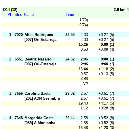
D14 (12)
2,9 km 
Pl
Stno
Name
Time
1(79)
9(74)
1
7020
Alice Rodrigues
22:55
2:33
+0:27
(5)
[007] Ori-Estarreja
2:33
+0:27
(5)
15:26
0:00
(1)
0:53
+0:09
(4)
2
6551
Beatriz Nazário
24:32
2:06
0:00
(1)
[007] Ori-Estarreja
2:06
0:00
(1)
16:44
+1:18
(2)
0:57
+0:13
(5)
4:46
*72
3
7666
Carolina Baeta
29:32
2:57
+0:51
(7)
[201] ADN Sesimbra
2:57
+0:51
(7)
19:43
+4:17
(5)
1:12
+0:28
(8)
4
7648
Margarida Costa
29:44
2:58
+0:52
(8)
[085] A Montanha
2:58
+0:52
(8)
16:46
+1:20
(3)