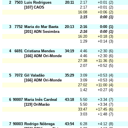
2
7503
Luis Rodrigues
20:11
2:17
+0:01
(2)
[107] CAOS
2:17
+0:01
(2)
16:08
+0:06
(2)
1:15
0:00
(1)
3
7752
Maria do Mar Baeta
20:13
2:16
0:00
(1)
[201] ADN Sesimbra
2:16
0:00
(1)
16:20
+0:18
(3)
1:29
+0:14
(3)
4
6691
Cristiana Mendes
34:19
4:46
+2:30
(6)
[166] ADM Ori-Mondego
4:46
+2:30
(6)
27:38
+11:36
(5)
2:07
+0:52
(5)
5
7072
Gil Valadão
35:29
3:09
+0:53
(4)
[166] ADM Ori-Mondego
3:09
+0:53
(4)
27:02
+11:00
(4)
1:42
+0:27
(4)
6
90007
Maria Inês Cardeal
43:18
5:50
+3:34
(7)
[119] OriMarão
5:50
+3:34
(7)
33:47
+17:45
(6)
3:03
+1:48
(7)
7
90003
Rodrigo Nóbrega
43:54
6:28
+4:12
(8)