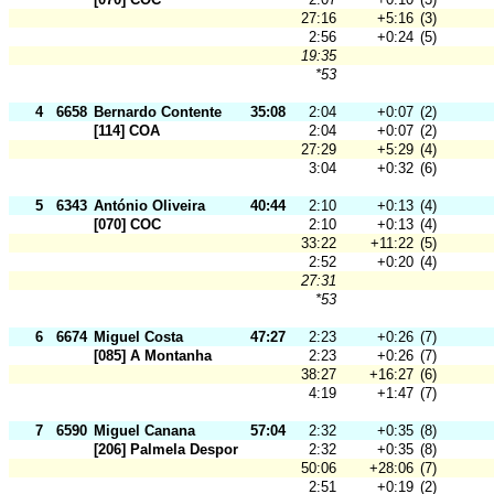
27:16
+5:16
(3)
2:56
+0:24
(5)
19:35
*53
4
6658
Bernardo Contente
35:08
2:04
+0:07
(2)
[114] COA
2:04
+0:07
(2)
27:29
+5:29
(4)
3:04
+0:32
(6)
5
6343
António Oliveira
40:44
2:10
+0:13
(4)
[070] COC
2:10
+0:13
(4)
33:22
+11:22
(5)
2:52
+0:20
(4)
27:31
*53
6
6674
Miguel Costa
47:27
2:23
+0:26
(7)
[085] A Montanha
2:23
+0:26
(7)
38:27
+16:27
(6)
4:19
+1:47
(7)
7
6590
Miguel Canana
57:04
2:32
+0:35
(8)
[206] Palmela Desporto
2:32
+0:35
(8)
50:06
+28:06
(7)
2:51
+0:19
(2)