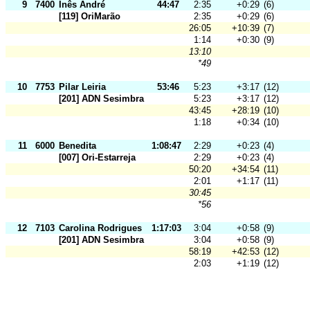
9
7400
Inês André
44:47
2:35
+0:29
(6)
[119] OriMarão
2:35
+0:29
(6)
26:05
+10:39
(7)
1:14
+0:30
(9)
13:10
*49
10
7753
Pilar Leiria
53:46
5:23
+3:17
(12)
[201] ADN Sesimbra
5:23
+3:17
(12)
43:45
+28:19
(10)
1:18
+0:34
(10)
11
6000
Benedita
1:08:47
2:29
+0:23
(4)
[007] Ori-Estarreja
2:29
+0:23
(4)
50:20
+34:54
(11)
2:01
+1:17
(11)
30:45
*56
12
7103
Carolina Rodrigues
1:17:03
3:04
+0:58
(9)
[201] ADN Sesimbra
3:04
+0:58
(9)
58:19
+42:53
(12)
2:03
+1:19
(12)