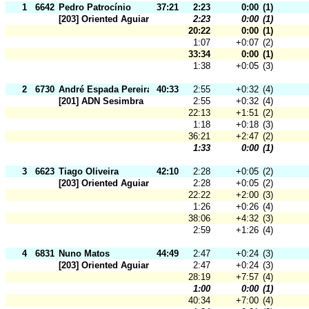
1
6642
Pedro Patrocínio
37:21
2:23
0:00
(1)
[203] Oriented Aguiar
2:23
0:00
(1)
20:22
0:00
(1)
1:07
+0:07
(2)
33:34
0:00
(1)
1:38
+0:05
(3)
2
6730
André Espada Pereira
40:33
2:55
+0:32
(4)
[201] ADN Sesimbra
2:55
+0:32
(4)
22:13
+1:51
(2)
1:18
+0:18
(3)
36:21
+2:47
(2)
1:33
0:00
(1)
3
6623
Tiago Oliveira
42:10
2:28
+0:05
(2)
[203] Oriented Aguiar
2:28
+0:05
(2)
22:22
+2:00
(3)
1:26
+0:26
(4)
38:06
+4:32
(3)
2:59
+1:26
(4)
4
6831
Nuno Matos
44:49
2:47
+0:24
(3)
[203] Oriented Aguiar
2:47
+0:24
(3)
28:19
+7:57
(4)
1:00
0:00
(1)
40:34
+7:00
(4)