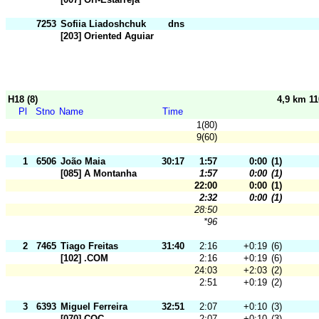
7253
Sofiia Liadoshchuk
dns
[203] Oriented Aguiar
H18 (8)
4,9 km 1
Pl
Stno
Name
Time
1(80)
9(60)
1
6506
João Maia
30:17
1:57
0:00
(1)
[085] A Montanha
1:57
0:00
(1)
22:00
0:00
(1)
2:32
0:00
(1)
28:50
*96
2
7465
Tiago Freitas
31:40
2:16
+0:19
(6)
[102] .COM
2:16
+0:19
(6)
24:03
+2:03
(2)
2:51
+0:19
(2)
3
6393
Miguel Ferreira
32:51
2:07
+0:10
(3)
[070] COC
2:07
+0:10
(3)