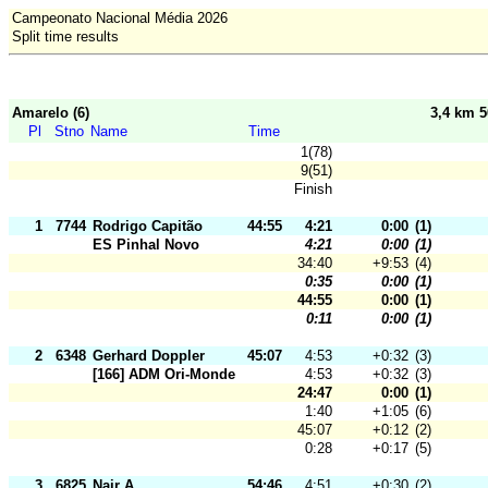
Campeonato Nacional Média 2026
Split time results
Amarelo (6)
3,4 km 
Pl
Stno
Name
Time
1(78)
9(51)
Finish
1
7744
Rodrigo Capitão
44:55
4:21
0:00
(1)
ES Pinhal Novo
4:21
0:00
(1)
34:40
+9:53
(4)
0:35
0:00
(1)
44:55
0:00
(1)
0:11
0:00
(1)
2
6348
Gerhard Doppler
45:07
4:53
+0:32
(3)
[166] ADM Ori-Mondego
4:53
+0:32
(3)
24:47
0:00
(1)
1:40
+1:05
(6)
45:07
+0:12
(2)
0:28
+0:17
(5)
3
6825
Nair A
54:46
4:51
+0:30
(2)