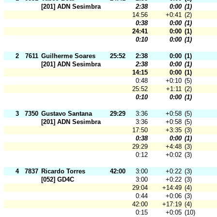
[201] ADN Sesimbra
2:38
0:00
(1)
14:56
+0:41
(2)
0:38
0:00
(1)
24:41
0:00
(1)
0:10
0:00
(1)
2
7611
Guilherme Soares
25:52
2:38
0:00
(1)
[201] ADN Sesimbra
2:38
0:00
(1)
14:15
0:00
(1)
0:48
+0:10
(5)
25:52
+1:11
(2)
0:10
0:00
(1)
3
7350
Gustavo Santana
29:29
3:36
+0:58
(5)
[201] ADN Sesimbra
3:36
+0:58
(5)
17:50
+3:35
(3)
0:38
0:00
(1)
29:29
+4:48
(3)
0:12
+0:02
(3)
4
7837
Ricardo Torres
42:00
3:00
+0:22
(3)
[052] GD4C
3:00
+0:22
(3)
29:04
+14:49
(4)
0:44
+0:06
(3)
42:00
+17:19
(4)
0:15
+0:05
(10)