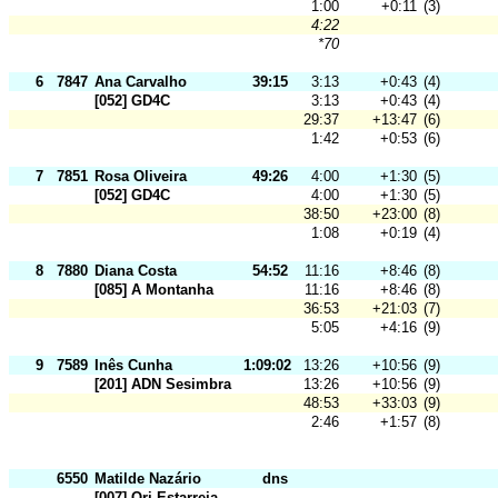
1:00
+0:11
(3)
4:22
*70
6
7847
Ana Carvalho
39:15
3:13
+0:43
(4)
[052] GD4C
3:13
+0:43
(4)
29:37
+13:47
(6)
1:42
+0:53
(6)
7
7851
Rosa Oliveira
49:26
4:00
+1:30
(5)
[052] GD4C
4:00
+1:30
(5)
38:50
+23:00
(8)
1:08
+0:19
(4)
8
7880
Diana Costa
54:52
11:16
+8:46
(8)
[085] A Montanha
11:16
+8:46
(8)
36:53
+21:03
(7)
5:05
+4:16
(9)
9
7589
Inês Cunha
1:09:02
13:26
+10:56
(9)
[201] ADN Sesimbra
13:26
+10:56
(9)
48:53
+33:03
(9)
2:46
+1:57
(8)
6550
Matilde Nazário
dns
[007] Ori-Estarreja