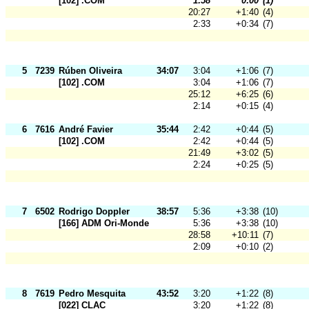
[102] .COM
1:58
0:00
(1)
20:27
+1:40
(4)
2:33
+0:34
(7)
5
7239
Rúben Oliveira
34:07
3:04
+1:06
(7)
[102] .COM
3:04
+1:06
(7)
25:12
+6:25
(6)
2:14
+0:15
(4)
6
7616
André Favier
35:44
2:42
+0:44
(5)
[102] .COM
2:42
+0:44
(5)
21:49
+3:02
(5)
2:24
+0:25
(5)
7
6502
Rodrigo Doppler
38:57
5:36
+3:38
(10)
[166] ADM Ori-Mondego
5:36
+3:38
(10)
28:58
+10:11
(7)
2:09
+0:10
(2)
8
7619
Pedro Mesquita
43:52
3:20
+1:22
(8)
[022] CLAC
3:20
+1:22
(8)