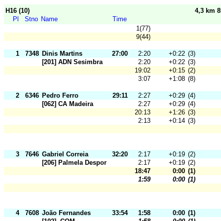
H16 (10)
4,3 km 
Pl
Stno
Name
Time
1(77)
9(44)
1
7348
Dinis Martins
27:00
2:20
+0:22
(3)
[201] ADN Sesimbra
2:20
+0:22
(3)
19:02
+0:15
(2)
3:07
+1:08
(8)
2
6346
Pedro Ferro
29:11
2:27
+0:29
(4)
[062] CA Madeira
2:27
+0:29
(4)
20:13
+1:26
(3)
2:13
+0:14
(3)
3
7646
Gabriel Correia
32:20
2:17
+0:19
(2)
[206] Palmela Desporto
2:17
+0:19
(2)
18:47
0:00
(1)
1:59
0:00
(1)
4
7608
João Fernandes
33:54
1:58
0:00
(1)