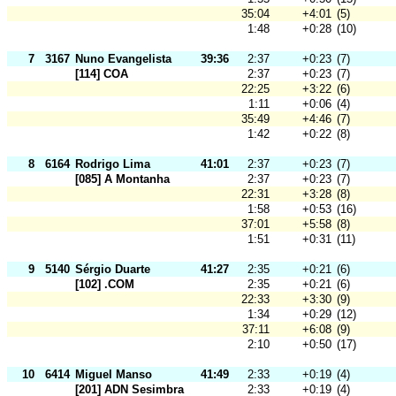
35:04
+4:01
(5)
1:48
+0:28
(10)
7
3167
Nuno Evangelista
39:36
2:37
+0:23
(7)
[114] COA
2:37
+0:23
(7)
22:25
+3:22
(6)
1:11
+0:06
(4)
35:49
+4:46
(7)
1:42
+0:22
(8)
8
6164
Rodrigo Lima
41:01
2:37
+0:23
(7)
[085] A Montanha
2:37
+0:23
(7)
22:31
+3:28
(8)
1:58
+0:53
(16)
37:01
+5:58
(8)
1:51
+0:31
(11)
9
5140
Sérgio Duarte
41:27
2:35
+0:21
(6)
[102] .COM
2:35
+0:21
(6)
22:33
+3:30
(9)
1:34
+0:29
(12)
37:11
+6:08
(9)
2:10
+0:50
(17)
10
6414
Miguel Manso
41:49
2:33
+0:19
(4)
[201] ADN Sesimbra
2:33
+0:19
(4)