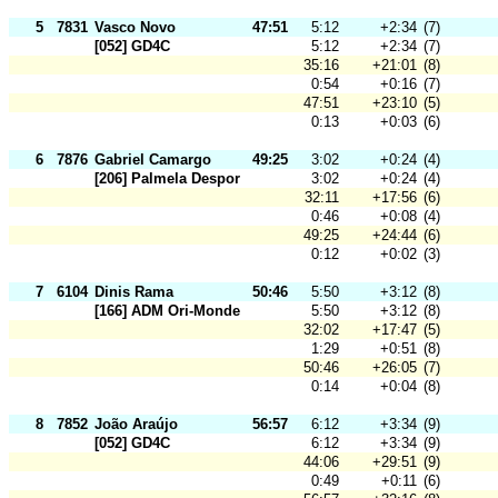
5
7831
Vasco Novo
47:51
5:12
+2:34
(7)
[052] GD4C
5:12
+2:34
(7)
35:16
+21:01
(8)
0:54
+0:16
(7)
47:51
+23:10
(5)
0:13
+0:03
(6)
6
7876
Gabriel Camargo
49:25
3:02
+0:24
(4)
[206] Palmela Desporto
3:02
+0:24
(4)
32:11
+17:56
(6)
0:46
+0:08
(4)
49:25
+24:44
(6)
0:12
+0:02
(3)
7
6104
Dinis Rama
50:46
5:50
+3:12
(8)
[166] ADM Ori-Mondego
5:50
+3:12
(8)
32:02
+17:47
(5)
1:29
+0:51
(8)
50:46
+26:05
(7)
0:14
+0:04
(8)
8
7852
João Araújo
56:57
6:12
+3:34
(9)
[052] GD4C
6:12
+3:34
(9)
44:06
+29:51
(9)
0:49
+0:11
(6)