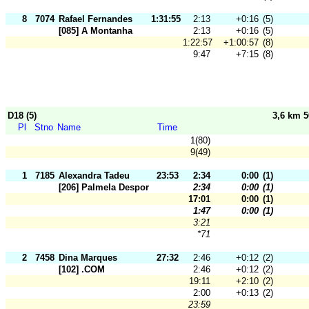
8
7074
Rafael Fernandes
1:31:55
2:13
+0:16
(5)
[085] A Montanha
2:13
+0:16
(5)
1:22:57
+1:00:57
(8)
9:47
+7:15
(8)
D18 (5)
3,6 km 
Pl
Stno
Name
Time
1(80)
9(49)
1
7185
Alexandra Tadeu
23:53
2:34
0:00
(1)
[206] Palmela Desporto
2:34
0:00
(1)
17:01
0:00
(1)
1:47
0:00
(1)
3:21
*71
2
7458
Dina Marques
27:32
2:46
+0:12
(2)
[102] .COM
2:46
+0:12
(2)
19:11
+2:10
(2)
2:00
+0:13
(2)
23:59