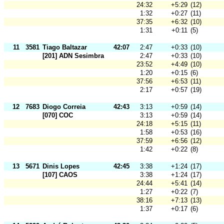
24:32
+5:29
(12)
1:32
+0:27
(11)
37:35
+6:32
(10)
1:31
+0:11
(5)
11
3581
Tiago Baltazar
42:07
2:47
+0:33
(10)
[201] ADN Sesimbra
2:47
+0:33
(10)
23:52
+4:49
(10)
1:20
+0:15
(6)
37:56
+6:53
(11)
2:17
+0:57
(19)
12
7683
Diogo Correia
42:43
3:13
+0:59
(14)
[070] COC
3:13
+0:59
(14)
24:18
+5:15
(11)
1:58
+0:53
(16)
37:59
+6:56
(12)
1:42
+0:22
(8)
13
5671
Dinis Lopes
42:45
3:38
+1:24
(17)
[107] CAOS
3:38
+1:24
(17)
24:44
+5:41
(14)
1:27
+0:22
(7)
38:16
+7:13
(13)
1:37
+0:17
(6)