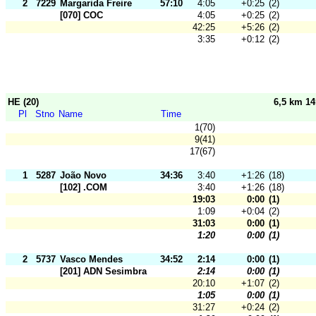
2
7229
Margarida Freire
57:10
4:05
+0:25
(2)
[070] COC
4:05
+0:25
(2)
42:25
+5:26
(2)
3:35
+0:12
(2)
HE (20)
6,5 km 1
Pl
Stno
Name
Time
1(70)
9(41)
17(67)
1
5287
João Novo
34:36
3:40
+1:26
(18)
[102] .COM
3:40
+1:26
(18)
19:03
0:00
(1)
1:09
+0:04
(2)
31:03
0:00
(1)
1:20
0:00
(1)
2
5737
Vasco Mendes
34:52
2:14
0:00
(1)
[201] ADN Sesimbra
2:14
0:00
(1)
20:10
+1:07
(2)
1:05
0:00
(1)
31:27
+0:24
(2)