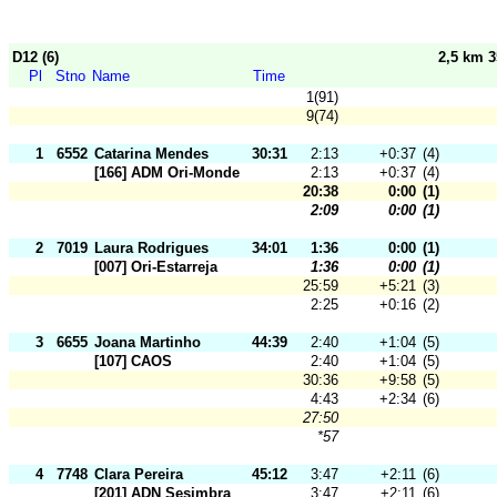
D12 (6)
2,5 km 
Pl
Stno
Name
Time
1(91)
9(74)
1
6552
Catarina Mendes
30:31
2:13
+0:37
(4)
[166] ADM Ori-Mondego
2:13
+0:37
(4)
20:38
0:00
(1)
2:09
0:00
(1)
2
7019
Laura Rodrigues
34:01
1:36
0:00
(1)
[007] Ori-Estarreja
1:36
0:00
(1)
25:59
+5:21
(3)
2:25
+0:16
(2)
3
6655
Joana Martinho
44:39
2:40
+1:04
(5)
[107] CAOS
2:40
+1:04
(5)
30:36
+9:58
(5)
4:43
+2:34
(6)
27:50
*57
4
7748
Clara Pereira
45:12
3:47
+2:11
(6)
[201] ADN Sesimbra
3:47
+2:11
(6)