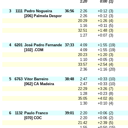
1:20
0:00
(1)
3
1111
Pedro Nogueira
36:56
2:26
+0:12
(3)
[206] Palmela Desporto
2:26
+0:12
(3)
20:29
+1:26
(4)
1:16
+0:11
(5)
32:51
+1:48
(3)
1:27
+0:07
(3)
4
6201
José Pedro Fernandes
37:33
4:09
+1:55
(19)
[102] .COM
4:09
+1:55
(19)
20:23
+1:20
(3)
1:10
+0:05
(3)
33:57
+2:54
(4)
2:36
+1:16
(20)
5
6763
Vitor Barreiro
38:48
2:47
+0:33
(10)
[062] CA Madeira
2:47
+0:33
(10)
22:29
+3:26
(7)
1:28
+0:23
(8)
35:05
+4:02
(6)
1:30
+0:10
(4)
6
1132
Paulo Franco
39:01
2:20
+0:06
(2)
[070] COC
2:20
+0:06
(2)
21:42
+2:39
(5)
1:55
+0:50
(15)