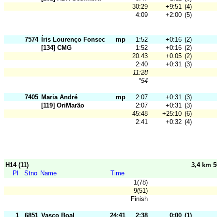
30:29
+9:51
(4)
4:09
+2:00
(5)
7574
Íris Lourenço Fonseca
mp
1:52
+0:16
(2)
[134] CMG
1:52
+0:16
(2)
20:43
+0:05
(2)
2:40
+0:31
(3)
11:28
*54
7405
Maria André
mp
2:07
+0:31
(3)
[119] OriMarão
2:07
+0:31
(3)
45:48
+25:10
(6)
2:41
+0:32
(4)
H14 (11)
3,4 km 
Pl
Stno
Name
Time
1(78)
9(51)
Finish
1
6851
Vasco Boal
24:41
2:38
0:00
(1)