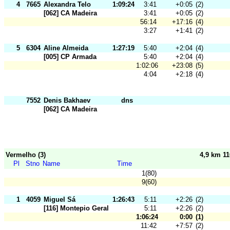
4
7665
Alexandra Telo
1:09:24
3:41
+0:05
(2)
[062] CA Madeira
3:41
+0:05
(2)
56:14
+17:16
(4)
3:27
+1:41
(2)
5
6304
Aline Almeida
1:27:19
5:40
+2:04
(4)
[005] CP Armada
5:40
+2:04
(4)
1:02:06
+23:08
(5)
4:04
+2:18
(4)
7552
Denis Bakhaev
dns
[062] CA Madeira
Vermelho (3)
4,9 km 1
Pl
Stno
Name
Time
1(80)
9(60)
1
4059
Miguel Sá
1:26:43
5:11
+2:26
(2)
[116] Montepio Geral
5:11
+2:26
(2)
1:06:24
0:00
(1)
11:42
+7:57
(2)