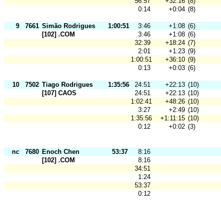
56:57
+32:16
(8)
0:14
+0:04
(8)
9
7661
Simão Rodrigues
1:00:51
3:46
+1:08
(6)
[102] .COM
3:46
+1:08
(6)
32:39
+18:24
(7)
2:01
+1:23
(9)
1:00:51
+36:10
(9)
0:13
+0:03
(6)
10
7502
Tiago Rodrigues
1:35:56
24:51
+22:13
(10)
[107] CAOS
24:51
+22:13
(10)
1:02:41
+48:26
(10)
3:27
+2:49
(10)
1:35:56
+1:11:15
(10)
0:12
+0:02
(3)
nc
7680
Enoch Chen
53:37
8:16
[102] .COM
8:16
34:51
1:24
53:37
0:12