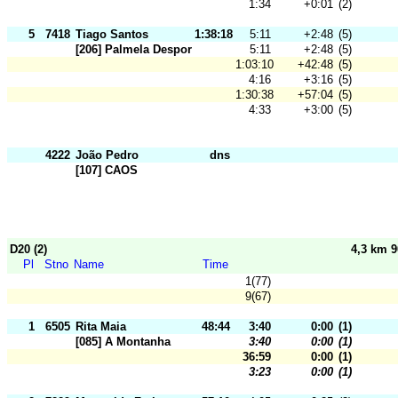
1:34
+0:01
(2)
5
7418
Tiago Santos
1:38:18
5:11
+2:48
(5)
[206] Palmela Desporto
5:11
+2:48
(5)
1:03:10
+42:48
(5)
4:16
+3:16
(5)
1:30:38
+57:04
(5)
4:33
+3:00
(5)
4222
João Pedro
dns
[107] CAOS
D20 (2)
4,3 km 
Pl
Stno
Name
Time
1(77)
9(67)
1
6505
Rita Maia
48:44
3:40
0:00
(1)
[085] A Montanha
3:40
0:00
(1)
36:59
0:00
(1)
3:23
0:00
(1)