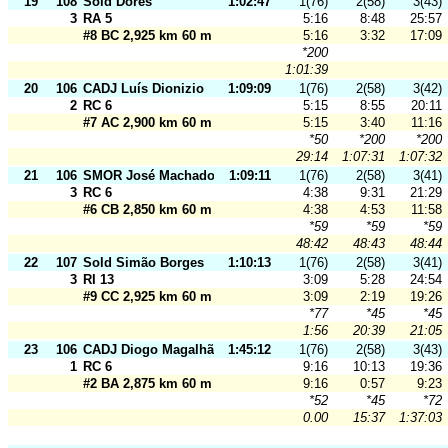
19
108
Sold Dores
1:02:47
1(76)
2(58)
3(43)
3
RA 5
5:16
8:48
25:57
#8 BC 2,925 km 60 m
5:16
3:32
17:09
*200
1:01:39
20
106
CADJ Luís Dionizio
1:09:09
1(76)
2(58)
3(42)
2
RC 6
5:15
8:55
20:11
#7 AC 2,900 km 60 m
5:15
3:40
11:16
*50
*200
*200
29:14
1:07:31
1:07:32
21
106
SMOR José Machado
1:09:11
1(76)
2(58)
3(41)
3
RC 6
4:38
9:31
21:29
#6 CB 2,850 km 60 m
4:38
4:53
11:58
*59
*59
*59
48:42
48:43
48:44
22
107
Sold Simão Borges
1:10:13
1(76)
2(58)
3(41)
3
RI 13
3:09
5:28
24:54
#9 CC 2,925 km 60 m
3:09
2:19
19:26
*77
*45
*45
1:56
20:39
21:05
23
106
CADJ Diogo Magalhães
1:45:12
1(76)
2(58)
3(43)
1
RC 6
9:16
10:13
19:36
#2 BA 2,875 km 60 m
9:16
0:57
9:23
*52
*45
*72
0.00
15:37
1:37:03