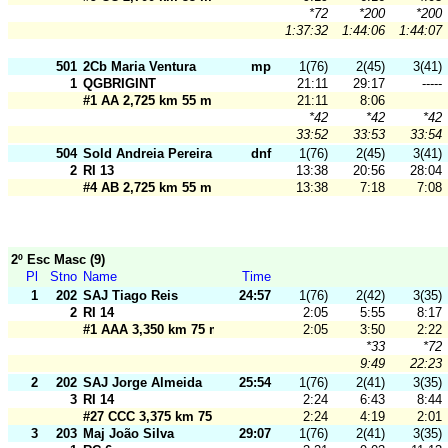
*72
*200
*200
1:37:32
1:44:06
1:44:07
501
2Cb Maria Ventura
mp
1(76)
2(45)
3(41)
1
QGBRIGINT
21:11
29:17
-----
#1 AA 2,725 km 55 m
21:11
8:06
*42
*42
*42
33:52
33:53
33:54
504
Sold Andreia Pereira
dnf
1(76)
2(45)
3(41)
2
RI 13
13:38
20:56
28:04
#4 AB 2,725 km 55 m
13:38
7:18
7:08
2º Esc Masc (9)
Pl
Stno
Name
Time
1
202
SAJ Tiago Reis
24:57
1(76)
2(42)
3(35)
2
RI 14
2:05
5:55
8:17
#1 AAA 3,350 km 75 m
2:05
3:50
2:22
*33
*72
9:49
22:23
2
202
SAJ Jorge Almeida
25:54
1(76)
2(41)
3(35)
3
RI 14
2:24
6:43
8:44
#27 CCC 3,375 km 75 m
2:24
4:19
2:01
3
203
Maj João Silva
29:07
1(76)
2(41)
3(35)