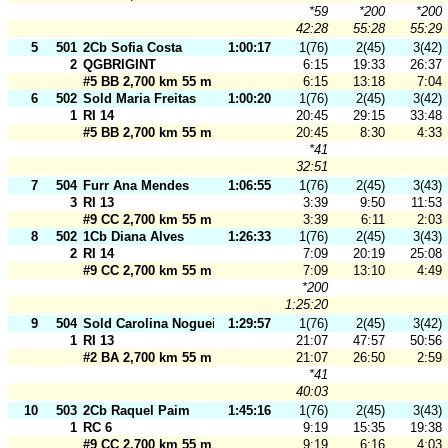
*59
*200
*200
42:28
55:28
55:29
5
501
2Cb Sofia Costa
1:00:17
1(76)
2(45)
3(42)
2
QGBRIGINT
6:15
19:33
26:37
#5 BB 2,700 km 55 m
6:15
13:18
7:04
6
502
Sold Maria Freitas
1:00:20
1(76)
2(45)
3(42)
1
RI 14
20:45
29:15
33:48
#5 BB 2,700 km 55 m
20:45
8:30
4:33
*41
32:51
7
504
Furr Ana Mendes
1:06:55
1(76)
2(45)
3(43)
3
RI 13
3:39
9:50
11:53
#9 CC 2,700 km 55 m
3:39
6:11
2:03
8
502
1Cb Diana Alves
1:26:33
1(76)
2(45)
3(43)
2
RI 14
7:09
20:19
25:08
#9 CC 2,700 km 55 m
7:09
13:10
4:49
*200
1:25:20
9
504
Sold Carolina Nogueira
1:29:57
1(76)
2(45)
3(42)
1
RI 13
21:07
47:57
50:56
#2 BA 2,700 km 55 m
21:07
26:50
2:59
*41
40:03
10
503
2Cb Raquel Paim
1:45:16
1(76)
2(45)
3(43)
1
RC 6
9:19
15:35
19:38
#9 CC 2,700 km 55 m
9:19
6:16
4:03