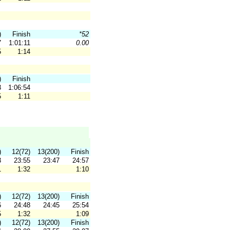
)
Finish
*52
7
1:01:11
0.00
5
1:14
)
Finish
3
1:06:54
5
1:11
)
12(72)
13(200)
Finish
3
23:55
23:47
24:57
1
1:32
1:10
)
12(72)
13(200)
Finish
6
24:48
24:45
25:54
5
1:32
1:09
)
12(72)
13(200)
Finish