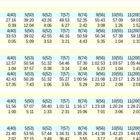
4(40)
5(50)
6(52)
7(57)
8(74)
9(56)
10(55)
11(200
27:16
39:20
43:26
49:53
52:35
55:43
57:09
59:0
0:39
12:04
4:06
6:27
2:42
3:08
1:26
1:5
4(40)
5(50)
6(52)
7(57)
8(74)
9(56)
10(55)
11(200
33:53
39:02
42:55
46:16
50:59
56:34
57:38
59:1
0:05
5:09
3:53
3:21
4:43
5:35
1:04
1:3
4(40)
5(53)
6(52)
7(57)
8(74)
9(56)
10(55)
11(200
12:57
50:54
51:32
54:46
57:30
1:02:53
1:03:57
1:05:4
1:04
37:57
0:38
3:14
2:44
5:23
1:04
1:4
4(40)
5(53)
6(52)
7(57)
8(74)
9(56)
10(55)
11(200
42:43
50:26
51:32
55:27
1:00:56
1:21:08
1:23:17
1:25:1
17:35
7:43
1:06
3:55
5:29
20:12
2:09
2:0
4(40)
5(50)
6(52)
7(57)
8(74)
9(56)
10(55)
11(200
51:56
57:07
58:40
1:01:11
1:16:17
1:23:18
1:26:24
1:28:2
1:00
5:11
1:33
2:31
15:06
7:01
3:06
2:0
4(40)
5(53)
6(52)
7(57)
8(74)
9(56)
10(55)
11(200
21:40
53:55
57:44
1:34:31
1:38:26
1:41:38
1:42:23
1:44:0
2:02
32:15
3:49
36:47
3:55
3:12
0:45
1:4