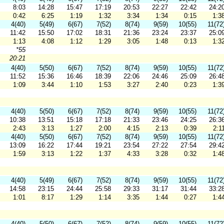
8:03
14:28
15:47
17:19
20:53
22:27
22:42
24:2
0:42
6:25
1:19
1:32
3:34
1:34
0:15
1:3
4(40)
5(49)
6(67)
7(52)
8(74)
9(59)
10(55)
11(72
11:42
15:50
17:02
18:31
21:36
23:24
23:37
25:0
1:13
4:08
1:12
1:29
3:05
1:48
0:13
1:3
*55
20:21
4(40)
5(50)
6(67)
7(52)
8(74)
9(59)
10(55)
11(72
11:52
15:36
16:46
18:39
22:06
24:46
25:09
26:4
1:09
3:44
1:10
1:53
3:27
2:40
0:23
1:3
4(40)
5(50)
6(67)
7(52)
8(74)
9(59)
10(55)
11(72
10:38
13:51
15:18
17:18
21:33
23:46
24:25
26:3
2:43
3:13
1:27
2:00
4:15
2:13
0:39
2:1
4(40)
5(50)
6(67)
7(52)
8(74)
9(59)
10(55)
11(72
13:09
16:22
17:44
19:21
23:54
27:22
27:54
29:4
1:59
3:13
1:22
1:37
4:33
3:28
0:32
1:4
4(40)
5(49)
6(67)
7(52)
8(74)
9(59)
10(55)
11(72
14:58
23:15
24:44
25:58
29:33
31:17
31:44
33:2
1:01
8:17
1:29
1:14
3:35
1:44
0:27
1:4
4(40)
5(50)
6(67)
7(52)
8(74)
9(59)
10(55)
11(72