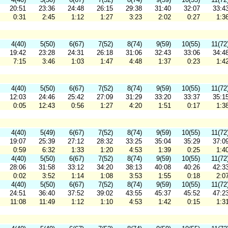
20:51
23:36
24:48
26:15
29:38
31:40
32:07
33:4
0:31
2:45
1:12
1:27
3:23
2:02
0:27
1:3
4(40)
5(50)
6(67)
7(52)
8(74)
9(59)
10(55)
11(72
19:42
23:28
24:31
26:18
31:06
32:43
33:06
34:4
7:15
3:46
1:03
1:47
4:48
1:37
0:23
1:4
4(40)
5(50)
6(67)
7(52)
8(74)
9(59)
10(55)
11(72
12:03
24:46
25:42
27:09
31:29
33:20
33:37
35:1
0:05
12:43
0:56
1:27
4:20
1:51
0:17
1:3
4(40)
5(49)
6(67)
7(52)
8(74)
9(59)
10(55)
11(72
19:07
25:39
27:12
28:32
33:25
35:04
35:29
37:0
0:59
6:32
1:33
1:20
4:53
1:39
0:25
1:4
4(40)
5(50)
6(67)
7(52)
8(74)
9(59)
10(55)
11(72
28:06
31:58
33:12
34:20
38:13
40:08
40:26
42:3
0:02
3:52
1:14
1:08
3:53
1:55
0:18
2:0
4(40)
5(50)
6(67)
7(52)
8(74)
9(59)
10(55)
11(72
24:51
36:40
37:52
39:02
43:55
45:37
45:52
47:2
11:08
11:49
1:12
1:10
4:53
1:42
0:15
1:3