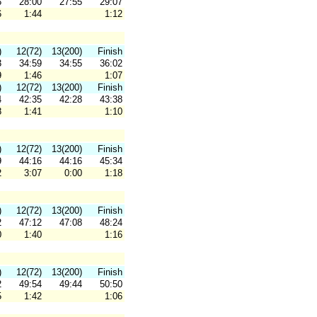
6
28:00
27:55
29:07
6
1:44
1:12
)
12(72)
13(200)
Finish
3
34:59
34:55
36:02
9
1:46
1:07
)
12(72)
13(200)
Finish
4
42:35
42:28
43:38
8
1:41
1:10
)
12(72)
13(200)
Finish
9
44:16
44:16
45:34
2
3:07
0:00
1:18
)
12(72)
13(200)
Finish
2
47:12
47:08
48:24
0
1:40
1:16
)
12(72)
13(200)
Finish
2
49:54
49:44
50:50
5
1:42
1:06