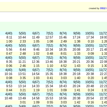
created by
OS12 
4(40)
5(50)
6(67)
7(52)
8(74)
9(59)
10(55)
11(72
8:11
10:44
11:49
12:57
15:46
17:24
17:34
19:0
1:00
2:33
1:05
1:08
2:49
1:38
0:10
1:2
4(40)
5(50)
6(67)
7(52)
8(74)
9(59)
10(55)
11(72
5:56
8:44
9:46
10:34
18:35
20:08
20:17
21:4
0:47
2:48
1:02
0:48
8:01
1:33
0:09
1:3
4(40)
5(50)
6(67)
7(52)
8(74)
9(59)
10(55)
11(72
8:35
11:21
12:36
13:46
18:38
20:21
20:36
22:0
0:06
2:46
1:15
1:10
4:52
1:43
0:15
1:3
4(40)
5(49)
6(67)
7(52)
8(74)
9(59)
10(55)
11(72
10:16
13:51
14:54
15:35
18:38
20:18
20:38
22:2
0:08
3:35
1:03
0:41
3:03
1:40
0:20
1:4
4(40)
5(50)
6(67)
7(52)
8(74)
9(59)
10(55)
11(72
9:53
13:14
14:33
15:34
18:43
20:24
20:48
22:2
0:44
3:21
1:19
1:01
3:09
1:41
0:24
1:3
4(40)
5(50)
6(67)
7(52)
8(74)
9(59)
10(55)
11(72
10:48
13:49
14:58
15:53
18:56
20:38
20:54
22:3
3:01
1:09
0:55
3:03
1:42
0:16
1:4
4(40)
5(49)
6(67)
7(52)
8(74)
9(59)
10(55)
11(72