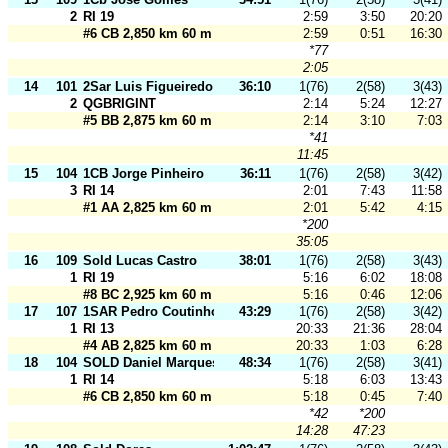
2
RI 19
2:59
3:50
20:20
#6 CB 2,850 km 60 m
2:59
0:51
16:30
*77
2:05
14
101
2Sar Luis Figueiredo
36:10
1(76)
2(58)
3(43)
2
QGBRIGINT
2:14
5:24
12:27
#5 BB 2,875 km 60 m
2:14
3:10
7:03
*41
11:45
15
104
1CB Jorge Pinheiro
36:11
1(76)
2(58)
3(42)
3
RI 14
2:01
7:43
11:58
#1 AA 2,825 km 60 m
2:01
5:42
4:15
*200
35:05
16
109
Sold Lucas Castro
38:01
1(76)
2(58)
3(43)
1
RI 19
5:16
6:02
18:08
#8 BC 2,925 km 60 m
5:16
0:46
12:06
17
107
1SAR Pedro Coutinho
43:29
1(76)
2(58)
3(42)
1
RI 13
20:33
21:36
28:04
#4 AB 2,825 km 60 m
20:33
1:03
6:28
18
104
SOLD Daniel Marques
48:34
1(76)
2(58)
3(41)
1
RI 14
5:18
6:03
13:43
#6 CB 2,850 km 60 m
5:18
0:45
7:40
*42
*200
14:28
47:23