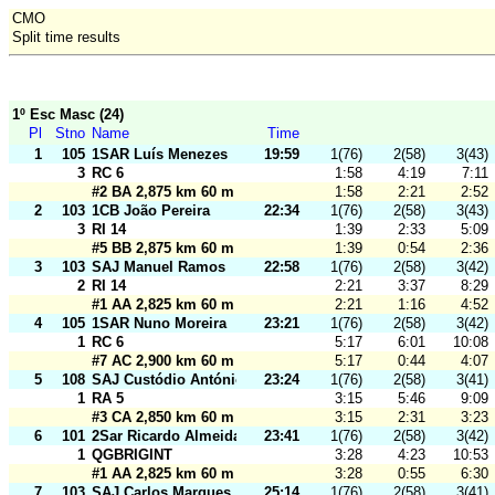
CMO
Split time results
1º Esc Masc (24)
Pl
Stno
Name
Time
1
105
1SAR Luís Menezes
19:59
1(76)
2(58)
3(43)
3
RC 6
1:58
4:19
7:11
#2 BA 2,875 km 60 m
1:58
2:21
2:52
2
103
1CB João Pereira
22:34
1(76)
2(58)
3(43)
3
RI 14
1:39
2:33
5:09
#5 BB 2,875 km 60 m
1:39
0:54
2:36
3
103
SAJ Manuel Ramos
22:58
1(76)
2(58)
3(42)
2
RI 14
2:21
3:37
8:29
#1 AA 2,825 km 60 m
2:21
1:16
4:52
4
105
1SAR Nuno Moreira
23:21
1(76)
2(58)
3(42)
1
RC 6
5:17
6:01
10:08
#7 AC 2,900 km 60 m
5:17
0:44
4:07
5
108
SAJ Custódio António
23:24
1(76)
2(58)
3(41)
1
RA 5
3:15
5:46
9:09
#3 CA 2,850 km 60 m
3:15
2:31
3:23
6
101
2Sar Ricardo Almeida
23:41
1(76)
2(58)
3(42)
1
QGBRIGINT
3:28
4:23
10:53
#1 AA 2,825 km 60 m
3:28
0:55
6:30
7
103
SAJ Carlos Marques
25:14
1(76)
2(58)
3(41)