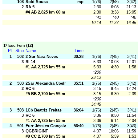
108
Sold Sousa
mp
1(76)
2(58)
3(42)
2
RA 5
2:30
6:08
21:13
#4 AB 2,825 km 60 m
2:30
3:38
15:05
*41
*40
*40
10:14
11:37
16:45
1º Esc Fem (12)
Pl
Stno
Name
Time
1
502
2 Sar Nara Neves
30:28
1(76)
2(45)
3(41)
3
RI 14
5:33
10:03
12:01
#1 AA 2,725 km 55 m
5:33
4:30
1:58
*200
29:12
2
503
2Sar Alexandra Coelho
35:51
1(76)
2(45)
3(42)
2
RC 6
3:15
9:45
12:24
#5 BB 2,700 km 55 m
3:15
6:30
2:39
*200
34:45
3
503
1Cb Beatriz Freitas
36:04
1(76)
2(45)
3(41)
3
RC 6
3:36
9:50
11:54
#1 AA 2,725 km 55 m
3:36
6:14
2:04
4
501
Furr Jéssica Gonçalves
56:40
1(76)
2(45)
3(43)
3
QGBRIGINT
4:07
10:06
11:59
#9 CC 2,700 km 55 m
4:07
5:59
1:53