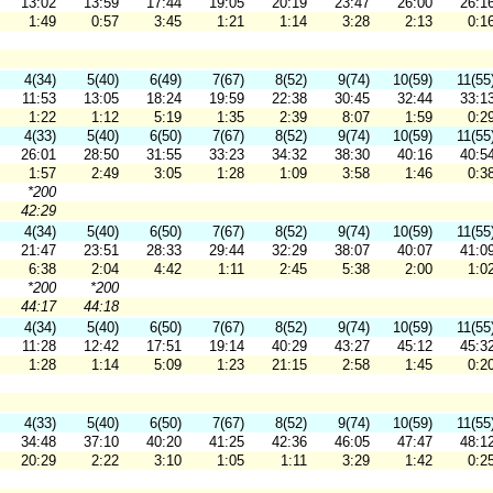
13:02
13:59
17:44
19:05
20:19
23:47
26:00
26:1
1:49
0:57
3:45
1:21
1:14
3:28
2:13
0:1
4(34)
5(40)
6(49)
7(67)
8(52)
9(74)
10(59)
11(55
11:53
13:05
18:24
19:59
22:38
30:45
32:44
33:1
1:22
1:12
5:19
1:35
2:39
8:07
1:59
0:2
4(33)
5(40)
6(50)
7(67)
8(52)
9(74)
10(59)
11(55
26:01
28:50
31:55
33:23
34:32
38:30
40:16
40:5
1:57
2:49
3:05
1:28
1:09
3:58
1:46
0:3
*200
42:29
4(34)
5(40)
6(50)
7(67)
8(52)
9(74)
10(59)
11(55
21:47
23:51
28:33
29:44
32:29
38:07
40:07
41:0
6:38
2:04
4:42
1:11
2:45
5:38
2:00
1:0
*200
*200
44:17
44:18
4(34)
5(40)
6(50)
7(67)
8(52)
9(74)
10(59)
11(55
11:28
12:42
17:51
19:14
40:29
43:27
45:12
45:3
1:28
1:14
5:09
1:23
21:15
2:58
1:45
0:2
4(33)
5(40)
6(50)
7(67)
8(52)
9(74)
10(59)
11(55
34:48
37:10
40:20
41:25
42:36
46:05
47:47
48:1
20:29
2:22
3:10
1:05
1:11
3:29
1:42
0:2