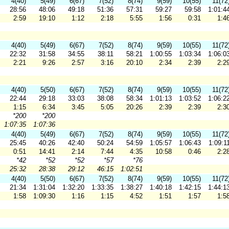
4(40)
5(49)
6(67)
7(52)
8(74)
9(59)
10(55)
11(72
28:56
48:06
49:18
51:36
57:31
59:27
59:58
1:01:4
2:59
19:10
1:12
2:18
5:55
1:56
0:31
1:4
4(40)
5(49)
6(67)
7(52)
8(74)
9(59)
10(55)
11(72
22:32
31:58
34:55
38:11
58:21
1:00:55
1:03:34
1:06:0
2:21
9:26
2:57
3:16
20:10
2:34
2:39
2:2
4(40)
5(50)
6(67)
7(52)
8(74)
9(59)
10(55)
11(72
22:44
29:18
33:03
38:08
58:34
1:01:13
1:03:52
1:06:2
1:15
6:34
3:45
5:05
20:26
2:39
2:39
2:3
*200
*200
1:07:35
1:07:36
4(40)
5(49)
6(67)
7(52)
8(74)
9(59)
10(55)
11(72
25:45
40:26
42:40
50:24
54:59
1:05:57
1:06:43
1:09:1
0:51
14:41
2:14
7:44
4:35
10:58
0:46
2:2
*42
*52
*52
*57
*76
25:32
28:38
29:12
46:15
1:02:51
4(40)
5(50)
6(67)
7(52)
8(74)
9(59)
10(55)
11(72
21:34
1:31:04
1:32:20
1:33:35
1:38:27
1:40:18
1:42:15
1:44:1
1:58
1:09:30
1:16
1:15
4:52
1:51
1:57
1:5