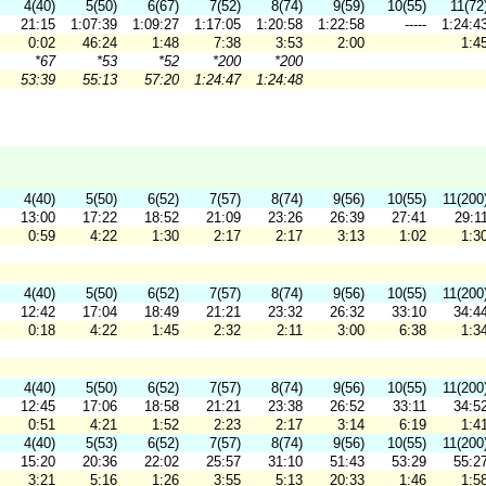
4(40)
5(50)
6(67)
7(52)
8(74)
9(59)
10(55)
11(72
21:15
1:07:39
1:09:27
1:17:05
1:20:58
1:22:58
-----
1:24:4
0:02
46:24
1:48
7:38
3:53
2:00
1:4
*67
*53
*52
*200
*200
53:39
55:13
57:20
1:24:47
1:24:48
4(40)
5(50)
6(52)
7(57)
8(74)
9(56)
10(55)
11(200
13:00
17:22
18:52
21:09
23:26
26:39
27:41
29:1
0:59
4:22
1:30
2:17
2:17
3:13
1:02
1:3
4(40)
5(50)
6(52)
7(57)
8(74)
9(56)
10(55)
11(200
12:42
17:04
18:49
21:21
23:32
26:32
33:10
34:4
0:18
4:22
1:45
2:32
2:11
3:00
6:38
1:3
4(40)
5(50)
6(52)
7(57)
8(74)
9(56)
10(55)
11(200
12:45
17:06
18:58
21:21
23:38
26:52
33:11
34:5
0:51
4:21
1:52
2:23
2:17
3:14
6:19
1:4
4(40)
5(53)
6(52)
7(57)
8(74)
9(56)
10(55)
11(200
15:20
20:36
22:02
25:57
31:10
51:43
53:29
55:2
3:21
5:16
1:26
3:55
5:13
20:33
1:46
1:5