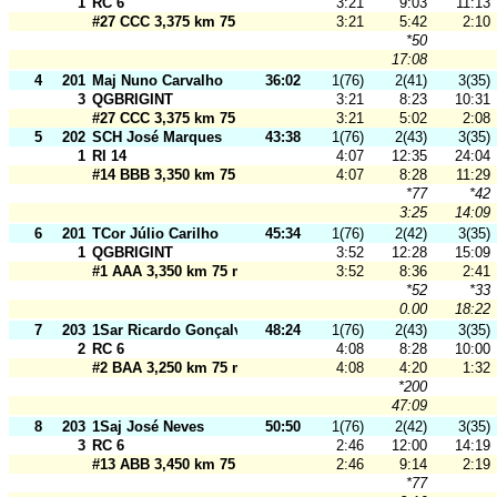
1
RC 6
3:21
9:03
11:13
#27 CCC 3,375 km 75 m
3:21
5:42
2:10
*50
17:08
4
201
Maj Nuno Carvalho
36:02
1(76)
2(41)
3(35)
3
QGBRIGINT
3:21
8:23
10:31
#27 CCC 3,375 km 75 m
3:21
5:02
2:08
5
202
SCH José Marques
43:38
1(76)
2(43)
3(35)
1
RI 14
4:07
12:35
24:04
#14 BBB 3,350 km 75 m
4:07
8:28
11:29
*77
*42
3:25
14:09
6
201
TCor Júlio Carilho
45:34
1(76)
2(42)
3(35)
1
QGBRIGINT
3:52
12:28
15:09
#1 AAA 3,350 km 75 m
3:52
8:36
2:41
*52
*33
0.00
18:22
7
203
1Sar Ricardo Gonçalves
48:24
1(76)
2(43)
3(35)
2
RC 6
4:08
8:28
10:00
#2 BAA 3,250 km 75 m
4:08
4:20
1:32
*200
47:09
8
203
1Saj José Neves
50:50
1(76)
2(42)
3(35)
3
RC 6
2:46
12:00
14:19
#13 ABB 3,450 km 75 m
2:46
9:14
2:19
*77