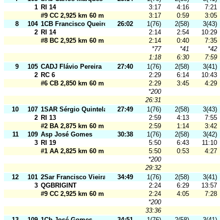
1
RI 14
3:17
4:16
7:21
#9 CC 2,925 km 60 m
3:17
0:59
3:05
8
104
1CB Francisco Queiroz
26:02
1(76)
2(58)
3(43)
2
RI 14
2:14
2:54
10:29
#8 BC 2,925 km 60 m
2:14
0:40
7:35
*77
*41
*42
1:18
6:30
7:59
9
105
CADJ Flávio Pereira
27:40
1(76)
2(58)
3(41)
2
RC 6
2:29
6:14
10:43
#6 CB 2,850 km 60 m
2:29
3:45
4:29
*200
26:31
10
107
1SAR Sérgio Quintelas
27:49
1(76)
2(58)
3(43)
2
RI 13
2:59
4:13
7:55
#2 BA 2,875 km 60 m
2:59
1:14
3:42
11
109
Asp José Gomes
30:38
1(76)
2(58)
3(42)
3
RI 19
5:50
6:43
11:10
#1 AA 2,825 km 60 m
5:50
0:53
4:27
*200
29:32
12
101
2Sar Francisco Vieira
34:49
1(76)
2(58)
3(41)
3
QGBRIGINT
2:24
6:29
13:57
#9 CC 2,925 km 60 m
2:24
4:05
7:28
*200
33:36
13
109
1Cb José Gomes
34:51
1(76)
2(58)
3(41)