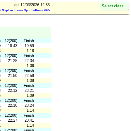
qui 12/03/2026 12:53
Select class
© Stephan Krämer SportSoftware 2025
)
12(200)
Finish
0
18:43
19:59
6
1:16
)
12(200)
Finish
8
21:28
22:34
1
1:06
)
12(200)
Finish
6
21:50
22:58
0
1:08
)
12(200)
Finish
3
22:12
23:21
5
1:09
)
12(200)
Finish
1
22:10
23:24
3
1:14
)
12(200)
Finish
5
22:27
23:41
1
1:14
)
12(200)
Finish