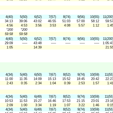
4(40)
5(50)
6(52)
7(57)
8(74)
9(56)
10(55)
11(200
34:13
39:06
43:02
46:55
51:03
57:00
58:12
59:5
4:56
4:53
3:56
3:53
4:08
5:57
1:12
1:4
*200
*200
59:58
59:58
4(40)
5(50)
6(52)
7(57)
8(74)
9(56)
10(55)
11(200
29:09
-----
43:48
-----
-----
-----
-----
1:05:4
1:05
14:39
21:5
4(34)
5(40)
6(50)
7(67)
8(52)
9(74)
10(59)
11(55
11:00
11:35
14:09
15:13
15:52
18:45
20:42
22:2
2:43
0:35
2:34
1:04
0:39
2:53
1:57
1:4
4(34)
5(40)
6(49)
7(67)
8(52)
9(74)
10(59)
11(55
10:53
11:53
15:27
16:46
17:53
21:15
23:01
23:1
2:09
1:00
3:34
1:19
1:07
3:22
1:46
0:1
4(34)
5(40)
6(49)
7(67)
8(52)
9(74)
10(59)
11(55