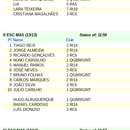
LIA .
5 RA5
LARA TEIXEIRA
7 RI19
CRISTIANA MAGALHÃES
3 RC6
II ESC MAS (13/13)
Status of: 11:50
Pl
Name
Club
1
TIAGO REIS
2 RI14
2
JORGE ALMEIDA
2 RI14
3
RICARDO GONÇALVES
3 RC6
4
NUNO CARVALHO
1 QGBRIGINT
5
MANUEL RAMOS
2 RI14
6
JOSÉ NEVES
3 RC6
7
BRUNO FOLHAS
1 QGBRIGINT
8
CARLOS MARQUES
2 RI14
9
JOÃO SILVA
3 RC6
10
JULIO CARILHO
1 QGBRIGINT
HUGO ALBUQUERQUE
1 QGBRIGINT
RAFAEL CARDOSO
2 RI14
LUÍS DIONIZIO
3 RC6