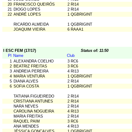
20
FRANCISCO QUEIRÓS
2 RI14
21
DIOGO LOPES
2 RI14
22
ANDRÉ LOPES
1 QGBRIGINT
RICARDO ALMEIDA
1 QGBRIGINT
JOAQUIM VIEIRA
6 RAAA1
I ESC FEM (17/17)
Status of: 11:50
Pl
Name
Club
1
ALEXANDRA COELHO
3 RC6
2
BEATRIZ FREITAS
3 RC6
3
ANDREIA PEREIRA
4 RI13
4
MARIA VENTURA
1 QGBRIGINT
5
DIANA ALVES
2 RI14
6
SOFIA COSTA
1 QGBRIGINT
TATIANA FIGUEIREDO
2 RI14
CRISTIANA ANTUNES
2 RI14
NARA NEVES
2 RI14
CAROLINA NOGUEIRA
4 RI13
MARIA FREITAS
2 RI14
RAQUEL PAIM
3 RC6
ANA MENDES
4 RI13
JÉSSICA GONÇALVES
1 QGBRIGINT