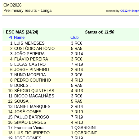
CMO2026
Preliminary results - Longa
created by
OE12 © Steph
I ESC MAS (24/24)
Status of: 11:50
Pl
Name
Club
1
LUÍS MENESES
3 RC6
2
CUSTÓDIO ANTÓNIO
5 RA5
3
JOÃO PEREIRA
2 RI14
4
FLÁVIO PEREIRA
3 RC6
5
LUCAS CASTRO
7 RI19
6
JORGE PINHEIRO
2 RI14
7
NUNO MOREIRA
3 RC6
8
PEDRO COUTINHO
4 RI13
9
DORES .
5 RA5
10
SÉRGIO QUINTELAS
4 RI13
11
DIOGO MAGALHÃES
3 RC6
12
SOUSA .
5 RA5
13
DANIEL MARQUES
2 RI14
14
JOSÉ GOMES
7 RI19
15
PAULO BARROSO
7 RI19
16
SIMÃO BORGES
4 RI13
17
Francisco Vieira
1 QGBRIGINT
18
LUIS FIGUEIREDO
1 QGBRIGINT
19
JOSÉ GOMES
7 RI19