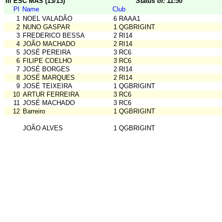
III ESC MAS (13/13)
Status of: 11:50
Pl
Name
Club
1
NOEL VALADÃO
6 RAAA1
2
NUNO GASPAR
1 QGBRIGINT
3
FREDERICO BESSA
2 RI14
4
JOÃO MACHADO
2 RI14
5
JOSÉ PEREIRA
3 RC6
6
FILIPE COELHO
3 RC6
7
JOSÉ BORGES
2 RI14
8
JOSÉ MARQUES
2 RI14
9
JOSÉ TEIXEIRA
1 QGBRIGINT
10
ARTUR FERREIRA
3 RC6
11
JOSÉ MACHADO
3 RC6
12
Barreiro
1 QGBRIGINT
JOÃO ALVES
1 QGBRIGINT