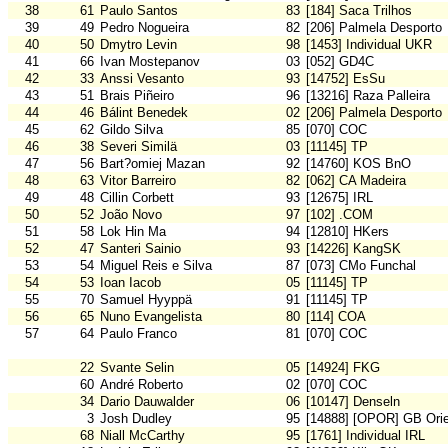
38
61
Paulo Santos
83
[184] Saca Trilhos
39
49
Pedro Nogueira
82
[206] Palmela Desporto
40
50
Dmytro Levin
98
[1453] Individual UKR
41
66
Ivan Mostepanov
03
[052] GD4C
42
33
Anssi Vesanto
93
[14752] EsSu
43
51
Brais Piñeiro
96
[13216] Raza Palleira
44
46
Bálint Benedek
02
[206] Palmela Desporto
45
62
Gildo Silva
85
[070] COC
46
38
Severi Similä
03
[11145] TP
47
56
Bart?omiej Mazan
92
[14760] KOS BnO
48
63
Vitor Barreiro
82
[062] CA Madeira
49
48
Cillin Corbett
93
[12675] IRL
50
52
João Novo
97
[102] .COM
51
58
Lok Hin Ma
94
[12810] HKers
52
47
Santeri Sainio
93
[14226] KangSK
53
54
Miguel Reis e Silva
87
[073] CMo Funchal
54
53
Ioan Iacob
05
[11145] TP
55
70
Samuel Hyyppä
91
[11145] TP
56
65
Nuno Evangelista
80
[114] COA
57
64
Paulo Franco
81
[070] COC
22
Svante Selin
05
[14924] FKG
60
André Roberto
02
[070] COC
34
Dario Dauwalder
06
[10147] Denseln
3
Josh Dudley
95
[14888] [OPOR] GB Orie
68
Niall McCarthy
95
[1761] Individual IRL