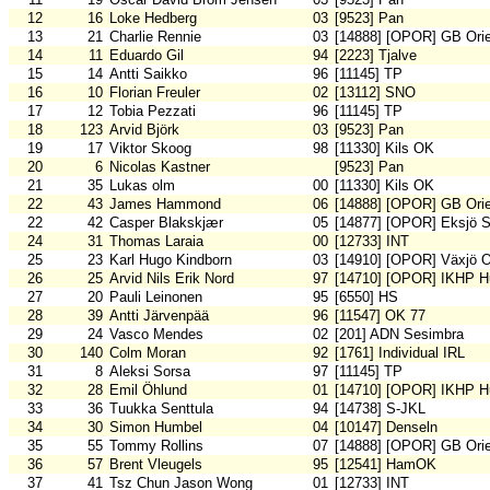
12
16
Loke Hedberg
03
[9523] Pan
13
21
Charlie Rennie
03
[14888] [OPOR] GB Orie
14
11
Eduardo Gil
94
[2223] Tjalve
15
14
Antti Saikko
96
[11145] TP
16
10
Florian Freuler
02
[13112] SNO
17
12
Tobia Pezzati
96
[11145] TP
18
123
Arvid Björk
03
[9523] Pan
19
17
Viktor Skoog
98
[11330] Kils OK
20
6
Nicolas Kastner
[9523] Pan
21
35
Lukas olm
00
[11330] Kils OK
22
43
James Hammond
06
[14888] [OPOR] GB Orie
22
42
Casper Blakskjær
05
[14877] [OPOR] Eksjö 
24
31
Thomas Laraia
00
[12733] INT
25
23
Karl Hugo Kindborn
03
[14910] [OPOR] Växjö 
26
25
Arvid Nils Erik Nord
97
[14710] [OPOR] IKHP H
27
20
Pauli Leinonen
95
[6550] HS
28
39
Antti Järvenpää
96
[11547] OK 77
29
24
Vasco Mendes
02
[201] ADN Sesimbra
30
140
Colm Moran
92
[1761] Individual IRL
31
8
Aleksi Sorsa
97
[11145] TP
32
28
Emil Öhlund
01
[14710] [OPOR] IKHP H
33
36
Tuukka Senttula
94
[14738] S-JKL
34
30
Simon Humbel
04
[10147] Denseln
35
55
Tommy Rollins
07
[14888] [OPOR] GB Orie
36
57
Brent Vleugels
95
[12541] HamOK
37
41
Tsz Chun Jason Wong
01
[12733] INT