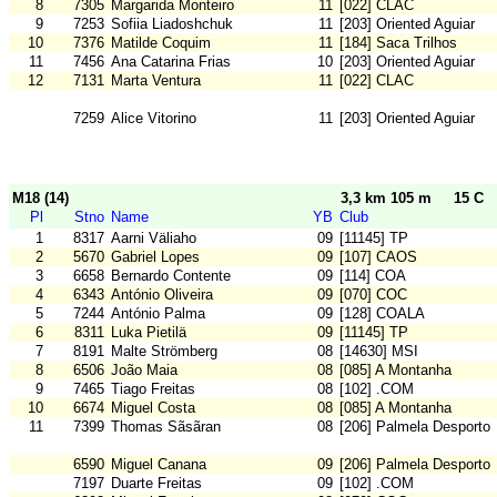
8
7305
Margarida Monteiro
11
[022] CLAC
9
7253
Sofiia Liadoshchuk
11
[203] Oriented Aguiar
10
7376
Matilde Coquim
11
[184] Saca Trilhos
11
7456
Ana Catarina Frias
10
[203] Oriented Aguiar
12
7131
Marta Ventura
11
[022] CLAC
7259
Alice Vitorino
11
[203] Oriented Aguiar
M18 (14)
3,3 km 105 m
15 C
Pl
Stno
Name
YB
Club
1
8317
Aarni Väliaho
09
[11145] TP
2
5670
Gabriel Lopes
09
[107] CAOS
3
6658
Bernardo Contente
09
[114] COA
4
6343
António Oliveira
09
[070] COC
5
7244
António Palma
09
[128] COALA
6
8311
Luka Pietilä
09
[11145] TP
7
8191
Malte Strömberg
08
[14630] MSI
8
6506
João Maia
08
[085] A Montanha
9
7465
Tiago Freitas
08
[102] .COM
10
6674
Miguel Costa
08
[085] A Montanha
11
7399
Thomas Sãsãran
08
[206] Palmela Desporto
6590
Miguel Canana
09
[206] Palmela Desporto
7197
Duarte Freitas
09
[102] .COM