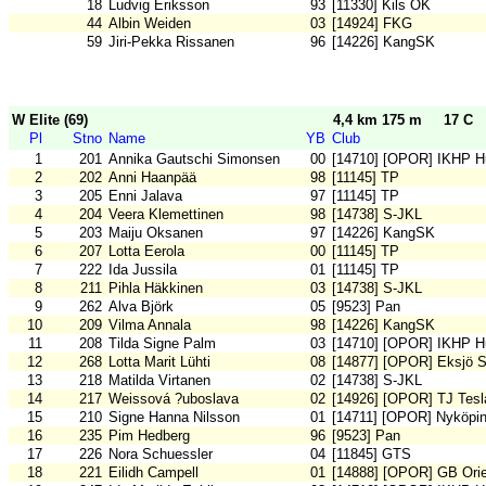
18
Ludvig Eriksson
93
[11330] Kils OK
44
Albin Weiden
03
[14924] FKG
59
Jiri-Pekka Rissanen
96
[14226] KangSK
W Elite (69)
4,4 km 175 m
17 C
Pl
Stno
Name
YB
Club
1
201
Annika Gautschi Simonsen
00
[14710] [OPOR] IKHP H
2
202
Anni Haanpää
98
[11145] TP
3
205
Enni Jalava
97
[11145] TP
4
204
Veera Klemettinen
98
[14738] S-JKL
5
203
Maiju Oksanen
97
[14226] KangSK
6
207
Lotta Eerola
00
[11145] TP
7
222
Ida Jussila
01
[11145] TP
8
211
Pihla Häkkinen
03
[14738] S-JKL
9
262
Alva Björk
05
[9523] Pan
10
209
Vilma Annala
98
[14226] KangSK
11
208
Tilda Signe Palm
03
[14710] [OPOR] IKHP H
12
268
Lotta Marit Lühti
08
[14877] [OPOR] Eksjö 
13
218
Matilda Virtanen
02
[14738] S-JKL
14
217
Weissová ?uboslava
02
[14926] [OPOR] TJ Tesl
15
210
Signe Hanna Nilsson
01
[14711] [OPOR] Nyköpi
16
235
Pim Hedberg
96
[9523] Pan
17
226
Nora Schuessler
04
[11845] GTS
18
221
Eilidh Campell
01
[14888] [OPOR] GB Orie