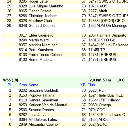
24
8285
Roger Letter
67
[5247] SWISS O TOUR
25
4328
Luís Miguel Martinho
70
[107] CAOS
26
8065
Oscar Casero
68
[2277] Altair
27
8286
Christian Jochem
70
[5247] SWISS O TOUR
28
8028
Matthew Clark
67
[14888] [OPOR] GB Orie
29
6348
Gerhard Doppler
71
[166] ADM Ori-Mondego
3017
Elder Guerreiro
70
[206] Palmela Desporto
8294
Martin Ward
67
[14013] SYO GB
8057
Markku Nieminen
67
[14842] [Suun] Pälkänee
8314
Petri Kuusinen
68
[11145] TP
8103
Fabio Trinca Colonel
63
[14751] EREBUS
8100
Remo Madella
71
[14751] EREBUS
W55 (18)
2,0 km 50 m
10 C
Pl
Stno
Name
YB
Club
1
8202
Susanne Barkholt
70
[9523] Pan
2
8153
Popova Tatiana
68
[1624] Individual NED
3
8110
Sandra Simonsen
68
[13544] FIF Hillerød
4
8253
Katleen Van de Moortel
67
[9080] Omega
5
2503
Susana Pontes
71
[070] COC
6
8282
Julia Jarvis
68
[14623] Southdowns O
7
8064
Mª Dolores Lahoz
67
[2188] ADOL
8
2849
Alexandra Coelho
68
[052] GD4C