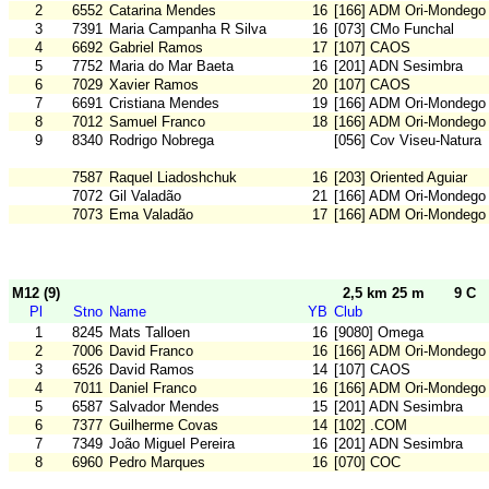
2
6552
Catarina Mendes
16
[166] ADM Ori-Mondego
3
7391
Maria Campanha R Silva
16
[073] CMo Funchal
4
6692
Gabriel Ramos
17
[107] CAOS
5
7752
Maria do Mar Baeta
16
[201] ADN Sesimbra
6
7029
Xavier Ramos
20
[107] CAOS
7
6691
Cristiana Mendes
19
[166] ADM Ori-Mondego
8
7012
Samuel Franco
18
[166] ADM Ori-Mondego
9
8340
Rodrigo Nobrega
[056] Cov Viseu-Natura
7587
Raquel Liadoshchuk
16
[203] Oriented Aguiar
7072
Gil Valadão
21
[166] ADM Ori-Mondego
7073
Ema Valadão
17
[166] ADM Ori-Mondego
M12 (9)
2,5 km 25 m
9 C
Pl
Stno
Name
YB
Club
1
8245
Mats Talloen
16
[9080] Omega
2
7006
David Franco
16
[166] ADM Ori-Mondego
3
6526
David Ramos
14
[107] CAOS
4
7011
Daniel Franco
16
[166] ADM Ori-Mondego
5
6587
Salvador Mendes
15
[201] ADN Sesimbra
6
7377
Guilherme Covas
14
[102] .COM
7
7349
João Miguel Pereira
16
[201] ADN Sesimbra
8
6960
Pedro Marques
16
[070] COC