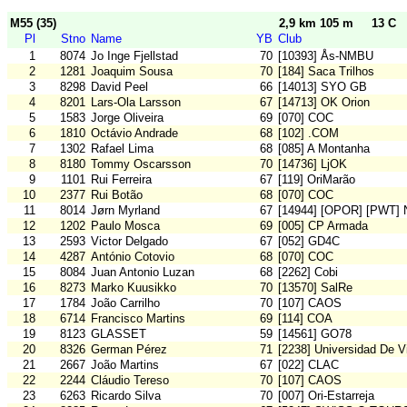
M55 (35)
2,9 km 105 m
13 C
Pl
Stno
Name
YB
Club
1
8074
Jo Inge Fjellstad
70
[10393] Ås-NMBU
2
1281
Joaquim Sousa
70
[184] Saca Trilhos
3
8298
David Peel
66
[14013] SYO GB
4
8201
Lars-Ola Larsson
67
[14713] OK Orion
5
1583
Jorge Oliveira
69
[070] COC
6
1810
Octávio Andrade
68
[102] .COM
7
1302
Rafael Lima
68
[085] A Montanha
8
8180
Tommy Oscarsson
70
[14736] LjOK
9
1101
Rui Ferreira
67
[119] OriMarão
10
2377
Rui Botão
68
[070] COC
11
8014
Jørn Myrland
67
[14944] [OPOR] [PWT] 
12
1202
Paulo Mosca
69
[005] CP Armada
13
2593
Victor Delgado
67
[052] GD4C
14
4287
António Cotovio
68
[070] COC
15
8084
Juan Antonio Luzan
68
[2262] Cobi
16
8273
Marko Kuusikko
70
[13570] SalRe
17
1784
João Carrilho
70
[107] CAOS
18
6714
Francisco Martins
69
[114] COA
19
8123
GLASSET
59
[14561] GO78
20
8326
German Pérez
71
[2238] Universidad De V
21
2667
João Martins
67
[022] CLAC
22
2244
Cláudio Tereso
70
[107] CAOS
23
6263
Ricardo Silva
70
[007] Ori-Estarreja