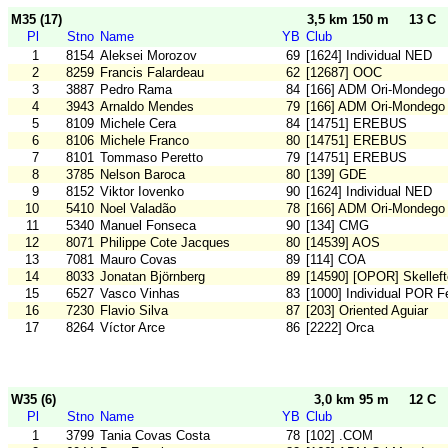
M35 (17)
3,5 km 150 m
13 C
Pl
Stno
Name
YB
Club
1
8154
Aleksei Morozov
69
[1624] Individual NED
2
8259
Francis Falardeau
62
[12687] OOC
3
3887
Pedro Rama
84
[166] ADM Ori-Mondego
4
3943
Arnaldo Mendes
79
[166] ADM Ori-Mondego
5
8109
Michele Cera
84
[14751] EREBUS
6
8106
Michele Franco
80
[14751] EREBUS
7
8101
Tommaso Peretto
79
[14751] EREBUS
8
3785
Nelson Baroca
80
[139] GDE
9
8152
Viktor Iovenko
90
[1624] Individual NED
10
5410
Noel Valadão
78
[166] ADM Ori-Mondego
11
5340
Manuel Fonseca
90
[134] CMG
12
8071
Philippe Cote Jacques
80
[14539] AOS
13
7081
Mauro Covas
89
[114] COA
14
8033
Jonatan Björnberg
89
[14590] [OPOR] Skellef
15
6527
Vasco Vinhas
83
[1000] Individual POR F
16
7230
Flavio Silva
87
[203] Oriented Aguiar
17
8264
Víctor Arce
86
[2222] Orca
W35 (6)
3,0 km 95 m
12 C
Pl
Stno
Name
YB
Club
1
3799
Tania Covas Costa
78
[102] .COM