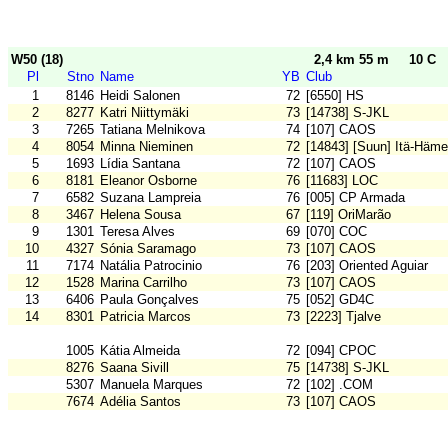
W50 (18)
2,4 km 55 m
10 C
Pl
Stno
Name
YB
Club
1
8146
Heidi Salonen
72
[6550] HS
2
8277
Katri Niittymäki
73
[14738] S-JKL
3
7265
Tatiana Melnikova
74
[107] CAOS
4
8054
Minna Nieminen
72
[14843] [Suun] Itä-Häm
5
1693
Lídia Santana
72
[107] CAOS
6
8181
Eleanor Osborne
76
[11683] LOC
7
6582
Suzana Lampreia
76
[005] CP Armada
8
3467
Helena Sousa
67
[119] OriMarão
9
1301
Teresa Alves
69
[070] COC
10
4327
Sónia Saramago
73
[107] CAOS
11
7174
Natália Patrocinio
76
[203] Oriented Aguiar
12
1528
Marina Carrilho
73
[107] CAOS
13
6406
Paula Gonçalves
75
[052] GD4C
14
8301
Patricia Marcos
73
[2223] Tjalve
1005
Kátia Almeida
72
[094] CPOC
8276
Saana Sivill
75
[14738] S-JKL
5307
Manuela Marques
72
[102] .COM
7674
Adélia Santos
73
[107] CAOS