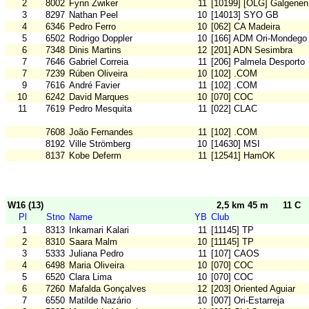
2
8002
Fynn Zwiker
11
[10199] [OLG] Galgenen
3
8297
Nathan Peel
10
[14013] SYO GB
4
6346
Pedro Ferro
10
[062] CA Madeira
5
6502
Rodrigo Doppler
10
[166] ADM Ori-Mondego
6
7348
Dinis Martins
12
[201] ADN Sesimbra
7
7646
Gabriel Correia
11
[206] Palmela Desporto
7
7239
Rúben Oliveira
10
[102] .COM
9
7616
André Favier
11
[102] .COM
10
6242
David Marques
10
[070] COC
11
7619
Pedro Mesquita
11
[022] CLAC
7608
João Fernandes
11
[102] .COM
8192
Ville Strömberg
10
[14630] MSI
8137
Kobe Deferm
11
[12541] HamOK
W16 (13)
2,5 km 45 m
11 C
Pl
Stno
Name
YB
Club
1
8313
Inkamari Kalari
11
[11145] TP
2
8310
Saara Malm
10
[11145] TP
3
5333
Juliana Pedro
11
[107] CAOS
4
6498
Maria Oliveira
10
[070] COC
5
6520
Clara Lima
10
[070] COC
6
7260
Mafalda Gonçalves
12
[203] Oriented Aguiar
7
6550
Matilde Nazário
10
[007] Ori-Estarreja