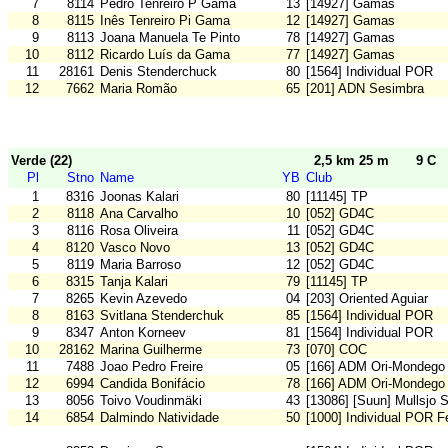
7
8114
Pedro Tenreiro P Gama
13
[14927] Gamas
8
8115
Inês Tenreiro Pi Gama
12
[14927] Gamas
9
8113
Joana Manuela Te Pinto
78
[14927] Gamas
10
8112
Ricardo Luís da Gama
77
[14927] Gamas
11
28161
Denis Stenderchuck
80
[1564] Individual POR
12
7662
Maria Romão
65
[201] ADN Sesimbra
Verde (22)
2,5 km 25 m
9 C
Pl
Stno
Name
YB
Club
1
8316
Joonas Kalari
80
[11145] TP
2
8118
Ana Carvalho
10
[052] GD4C
3
8116
Rosa Oliveira
11
[052] GD4C
4
8120
Vasco Novo
13
[052] GD4C
5
8119
Maria Barroso
12
[052] GD4C
6
8315
Tanja Kalari
79
[11145] TP
7
8265
Kevin Azevedo
04
[203] Oriented Aguiar
8
8163
Svitlana Stenderchuk
85
[1564] Individual POR
9
8347
Anton Korneev
81
[1564] Individual POR
10
28162
Marina Guilherme
73
[070] COC
11
7488
Joao Pedro Freire
05
[166] ADM Ori-Mondego
12
6994
Candida Bonifácio
78
[166] ADM Ori-Mondego
13
8056
Toivo Voudinmäki
43
[13086] [Suun] Mullsjo
14
6854
Dalmindo Natividade
50
[1000] Individual POR F