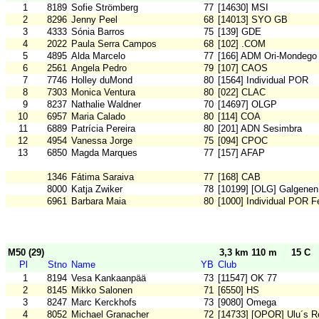
1
8189
Sofie Strömberg
77
[14630] MSI
2
8296
Jenny Peel
68
[14013] SYO GB
3
4333
Sónia Barros
75
[139] GDE
4
2022
Paula Serra Campos
68
[102] .COM
5
4895
Alda Marcelo
77
[166] ADM Ori-Mondego
6
2561
Angela Pedro
79
[107] CAOS
7
7746
Holley duMond
80
[1564] Individual POR
8
7303
Monica Ventura
80
[022] CLAC
9
8237
Nathalie Waldner
70
[14697] OLGP
10
6957
Maria Calado
80
[114] COA
11
6889
Patrícia Pereira
80
[201] ADN Sesimbra
12
4954
Vanessa Jorge
75
[094] CPOC
13
6850
Magda Marques
77
[157] AFAP
1346
Fátima Saraiva
77
[168] CAB
8000
Katja Zwiker
78
[10199] [OLG] Galgenen
6961
Barbara Maia
80
[1000] Individual POR F
M50 (29)
3,3 km 110 m
15 C
Pl
Stno
Name
YB
Club
1
8194
Vesa Kankaanpää
73
[11547] OK 77
2
8145
Mikko Salonen
71
[6550] HS
3
8247
Marc Kerckhofs
73
[9080] Omega
4
8052
Michael Granacher
72
[14733] [OPOR] Ulu´s R