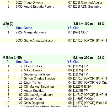
4
6623
Tiago Oliveira
07
[203] Oriented Aguiar
5
6730
André Espada Pereira
07
[201] ADN Sesimbra
W20 (2)
3,5 km 110 m
15 C
Pl
Stno
Name
YB
Club
1
7229
Margarida Freire
07
[070] COC
8030
Signe Anna Eskilsson
07
[14710] [OPOR] IKHP H
M Elite 1 (65)
5,8 km 250 m
22 C
Pl
Stno
Name
YB
Club
1
7
Elias Kuukka
94
[11145] TP
2
2
Mikko Eerola
00
[11145] TP
3
5
Severi Kymäläinen
91
[11145] TP
4
4
Simon Charles Harden
00
[14710] [OPOR] IKHP H
5
15
Euan Tryner
04
[14888] [OPOR] GB Orie
6
13
Olli-Markus Taivainen
89
[11237] IkNV
7
9
Anton Kuukka
96
[11145] TP
8
69
Olle Ludvig Karlsson
04
[14710] [OPOR] IKHP H
9
37
Kacper Kuca
99
[14695] OKKo
10
27
Niels Dalgaard
05
[14877] [OPOR] Eksjö 
11
19
Oscar David Brom Jensen
03
[9523] Pan