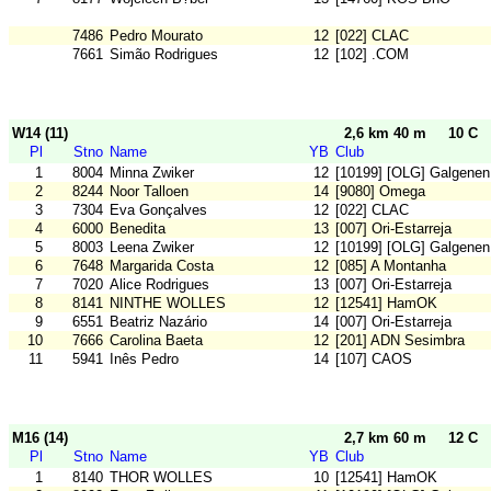
7486
Pedro Mourato
12
[022] CLAC
7661
Simão Rodrigues
12
[102] .COM
W14 (11)
2,6 km 40 m
10 C
Pl
Stno
Name
YB
Club
1
8004
Minna Zwiker
12
[10199] [OLG] Galgenen
2
8244
Noor Talloen
14
[9080] Omega
3
7304
Eva Gonçalves
12
[022] CLAC
4
6000
Benedita
13
[007] Ori-Estarreja
5
8003
Leena Zwiker
12
[10199] [OLG] Galgenen
6
7648
Margarida Costa
12
[085] A Montanha
7
7020
Alice Rodrigues
13
[007] Ori-Estarreja
8
8141
NINTHE WOLLES
12
[12541] HamOK
9
6551
Beatriz Nazário
14
[007] Ori-Estarreja
10
7666
Carolina Baeta
12
[201] ADN Sesimbra
11
5941
Inês Pedro
14
[107] CAOS
M16 (14)
2,7 km 60 m
12 C
Pl
Stno
Name
YB
Club
1
8140
THOR WOLLES
10
[12541] HamOK