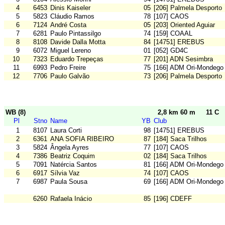
4
6453
Dinis Kaiseler
05
[206] Palmela Desporto
5
5823
Cláudio Ramos
78
[107] CAOS
6
7124
André Costa
05
[203] Oriented Aguiar
7
6281
Paulo Pintassilgo
74
[159] COAAL
8
8108
Davide Dalla Motta
84
[14751] EREBUS
9
6072
Miguel Lereno
01
[052] GD4C
10
7323
Eduardo Trepeças
77
[201] ADN Sesimbra
11
6993
Pedro Freire
75
[166] ADM Ori-Mondego
12
7706
Paulo Galvão
73
[206] Palmela Desporto
WB (8)
2,8 km 60 m
11 C
Pl
Stno
Name
YB
Club
1
8107
Laura Corti
98
[14751] EREBUS
2
6361
ANA SOFIA RIBEIRO
87
[184] Saca Trilhos
3
5824
Ângela Ayres
77
[107] CAOS
4
7386
Beatriz Coquim
02
[184] Saca Trilhos
5
7091
Natércia Santos
81
[166] ADM Ori-Mondego
6
6917
Sílvia Vaz
74
[107] CAOS
7
6987
Paula Sousa
69
[166] ADM Ori-Mondego
6260
Rafaela Inácio
85
[196] CDEFF