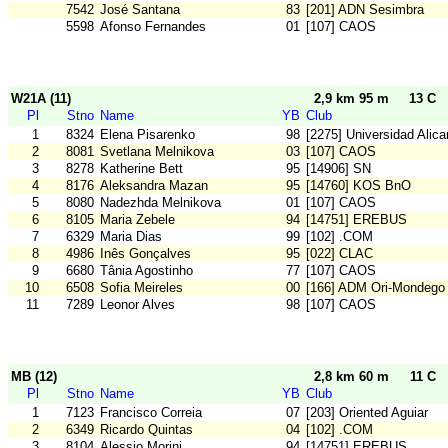
7542
José Santana
83
[201] ADN Sesimbra
5598
Afonso Fernandes
01
[107] CAOS
W21A (11)
2,9 km 95 m
13 C
Pl
Stno
Name
YB
Club
1
8324
Elena Pisarenko
98
[2275] Universidad Alica
2
8081
Svetlana Melnikova
03
[107] CAOS
3
8278
Katherine Bett
95
[14906] SN
4
8176
Aleksandra Mazan
95
[14760] KOS BnO
5
8080
Nadezhda Melnikova
01
[107] CAOS
6
8105
Maria Zebele
94
[14751] EREBUS
7
6329
Maria Dias
99
[102] .COM
8
4986
Inês Gonçalves
95
[022] CLAC
9
6680
Tânia Agostinho
77
[107] CAOS
10
6508
Sofia Meireles
00
[166] ADM Ori-Mondego
11
7289
Leonor Alves
98
[107] CAOS
MB (12)
2,8 km 60 m
11 C
Pl
Stno
Name
YB
Club
1
7123
Francisco Correia
07
[203] Oriented Aguiar
2
6349
Ricardo Quintas
04
[102] .COM
3
8104
Alessio Morini
94
[14751] EREBUS