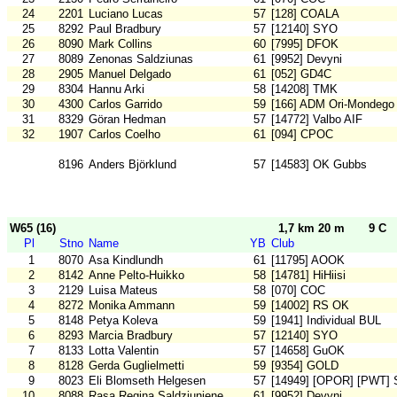
24
2201
Luciano Lucas
57
[128] COALA
25
8292
Paul Bradbury
57
[12140] SYO
26
8090
Mark Collins
60
[7995] DFOK
27
8089
Zenonas Saldziunas
61
[9952] Devyni
28
2905
Manuel Delgado
61
[052] GD4C
29
8304
Hannu Arki
58
[14208] TMK
30
4300
Carlos Garrido
59
[166] ADM Ori-Mondego
31
8329
Göran Hedman
57
[14772] Valbo AIF
32
1907
Carlos Coelho
61
[094] CPOC
8196
Anders Björklund
57
[14583] OK Gubbs
W65 (16)
1,7 km 20 m
9 C
Pl
Stno
Name
YB
Club
1
8070
Asa Kindlundh
61
[11795] AOOK
2
8142
Anne Pelto-Huikko
58
[14781] HiHiisi
3
2129
Luisa Mateus
58
[070] COC
4
8272
Monika Ammann
59
[14002] RS OK
5
8148
Petya Koleva
59
[1941] Individual BUL
6
8293
Marcia Bradbury
57
[12140] SYO
7
8133
Lotta Valentin
57
[14658] GuOK
8
8128
Gerda Guglielmetti
59
[9354] GOLD
9
8023
Eli Blomseth Helgesen
57
[14949] [OPOR] [PWT] S
10
8088
Rasa Regina Saldziuniene
61
[9952] Devyni