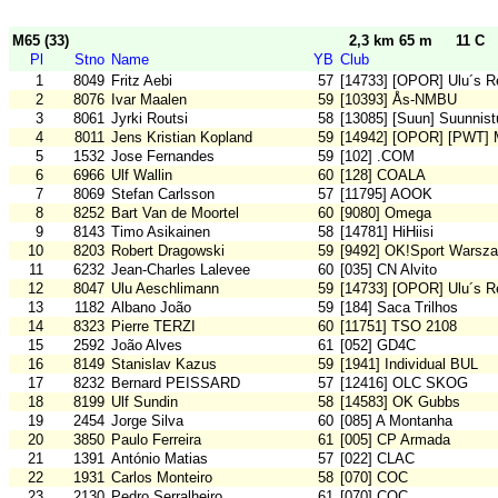
M65 (33)
2,3 km 65 m
11 C
Pl
Stno
Name
YB
Club
1
8049
Fritz Aebi
57
[14733] [OPOR] Ulu´s R
2
8076
Ivar Maalen
59
[10393] Ås-NMBU
3
8061
Jyrki Routsi
58
[13085] [Suun] Suunnis
4
8011
Jens Kristian Kopland
59
[14942] [OPOR] [PWT]
5
1532
Jose Fernandes
59
[102] .COM
6
6966
Ulf Wallin
60
[128] COALA
7
8069
Stefan Carlsson
57
[11795] AOOK
8
8252
Bart Van de Moortel
60
[9080] Omega
9
8143
Timo Asikainen
58
[14781] HiHiisi
10
8203
Robert Dragowski
59
[9492] OK!Sport Warsz
11
6232
Jean-Charles Lalevee
60
[035] CN Alvito
12
8047
Ulu Aeschlimann
59
[14733] [OPOR] Ulu´s R
13
1182
Albano João
59
[184] Saca Trilhos
14
8323
Pierre TERZI
60
[11751] TSO 2108
15
2592
João Alves
61
[052] GD4C
16
8149
Stanislav Kazus
59
[1941] Individual BUL
17
8232
Bernard PEISSARD
57
[12416] OLC SKOG
18
8199
Ulf Sundin
58
[14583] OK Gubbs
19
2454
Jorge Silva
60
[085] A Montanha
20
3850
Paulo Ferreira
61
[005] CP Armada
21
1391
António Matias
57
[022] CLAC
22
1931
Carlos Monteiro
58
[070] COC
23
2130
Pedro Serralheiro
61
[070] COC