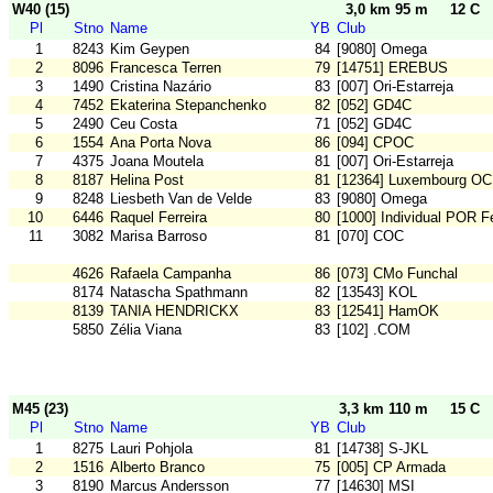
W40 (15)
3,0 km 95 m
12 C
Pl
Stno
Name
YB
Club
1
8243
Kim Geypen
84
[9080] Omega
2
8096
Francesca Terren
79
[14751] EREBUS
3
1490
Cristina Nazário
83
[007] Ori-Estarreja
4
7452
Ekaterina Stepanchenko
82
[052] GD4C
5
2490
Ceu Costa
71
[052] GD4C
6
1554
Ana Porta Nova
86
[094] CPOC
7
4375
Joana Moutela
81
[007] Ori-Estarreja
8
8187
Helina Post
81
[12364] Luxembourg OC
9
8248
Liesbeth Van de Velde
83
[9080] Omega
10
6446
Raquel Ferreira
80
[1000] Individual POR F
11
3082
Marisa Barroso
81
[070] COC
4626
Rafaela Campanha
86
[073] CMo Funchal
8174
Natascha Spathmann
82
[13543] KOL
8139
TANIA HENDRICKX
83
[12541] HamOK
5850
Zélia Viana
83
[102] .COM
M45 (23)
3,3 km 110 m
15 C
Pl
Stno
Name
YB
Club
1
8275
Lauri Pohjola
81
[14738] S-JKL
2
1516
Alberto Branco
75
[005] CP Armada
3
8190
Marcus Andersson
77
[14630] MSI