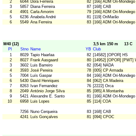
2
6044
Dora Ferreira
82
[166] ADM Ori-Mondego
3
5857
Diana Ferreira
87
[168] CAB
4
4901
Carla Amorim
79
[166] ADM Ori-Mondego
5
6236
Anabela André
81
[119] OriMarão
6
5549
Ana Ferreira
83
[166] ADM Ori-Mondego
M40 (12)
3,5 km 150 m
13 C
Pl
Stno
Name
YB
Club
1
8029
Tapio Haarlaa
82
[14582] [OPOR] HS
2
8027
Frank Aasgaard
80
[14952] [OPOR] [PWT] 
3
3602
Luis Barreiro
82
[054] NADA
4
3593
José Pereira
78
[005] CP Armada
5
7004
Luís Gaspar
84
[166] ADM Ori-Mondego
6
5430
David Henriques
84
[062] CA Madeira
7
8263
Ivan Fernandez
76
[2222] Orca
8
2049
António Jorge Silva
85
[085] A Montanha
9
5421
Alexandre E. Santo
81
[166] ADM Ori-Mondego
10
6958
Luis Lopes
85
[114] COA
7256
Nuno Cerqueira
83
[168] CAB
4241
Luís Gonçalves
81
[094] CPOC