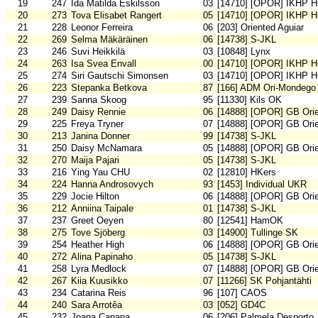
19
247
Ida Matilda Eskilsson
03
[14710] [OPOR] IKHP H
20
273
Tova Elisabet Rangert
05
[14710] [OPOR] IKHP H
21
228
Leonor Ferreira
06
[203] Oriented Aguiar
22
269
Selma Mäkäräinen
06
[14738] S-JKL
23
246
Suvi Heikkilä
03
[10848] Lynx
24
263
Isa Svea Envall
00
[14710] [OPOR] IKHP H
25
274
Siri Gautschi Simonsen
03
[14710] [OPOR] IKHP H
26
223
Stepanka Betkova
87
[166] ADM Ori-Mondego
27
239
Sanna Skoog
95
[11330] Kils OK
28
249
Daisy Rennie
06
[14888] [OPOR] GB Orie
29
225
Freya Tryner
07
[14888] [OPOR] GB Orie
30
213
Janina Donner
99
[14738] S-JKL
31
250
Daisy McNamara
05
[14888] [OPOR] GB Orie
32
270
Maija Pajari
05
[14738] S-JKL
33
216
Ying Yau CHU
02
[12810] HKers
34
224
Hanna Androsovych
93
[1453] Individual UKR
35
229
Jocie Hilton
06
[14888] [OPOR] GB Orie
36
212
Anniina Taipale
01
[14738] S-JKL
37
237
Greet Oeyen
80
[12541] HamOK
38
275
Tove Sjöberg
03
[14900] Tullinge SK
39
254
Heather High
06
[14888] [OPOR] GB Orie
40
272
Alina Papinaho
05
[14738] S-JKL
41
258
Lyra Medlock
07
[14888] [OPOR] GB Orie
42
267
Kiia Kuusikko
07
[11266] SK Pohjantähti
43
234
Catarina Reis
96
[107] CAOS
44
240
Sara Arrotêa
03
[052] GD4C
45
232
Joana Canana
06
[206] Palmela Desporto