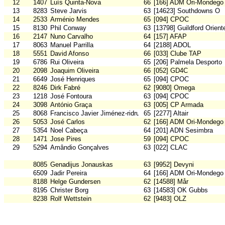
12
1407
Luís Quinta-Nova
66
[166] ADM Ori-Mondego
13
8283
Steve Jarvis
63
[14623] Southdowns O
14
2533
Arménio Mendes
65
[094] CPOC
15
8130
Phil Conway
63
[13798] Guildford Orient
16
2147
Nuno Carvalho
64
[157] AFAP
17
8063
Manuel Parrilla
64
[2188] ADOL
18
5551
David Afonso
66
[033] Clube TAP
19
6786
Rui Oliveira
65
[206] Palmela Desporto
20
2098
Joaquim Oliveira
66
[052] GD4C
21
6649
José Henriques
65
[094] CPOC
22
8246
Dirk Fabré
62
[9080] Omega
23
1218
José Fontoura
63
[094] CPOC
24
3098
António Graça
63
[005] CP Armada
25
8068
Francisco Javier Jiménez-ridruejo
65
[2277] Altair
26
5053
José Carlos
62
[166] ADM Ori-Mondego
27
5354
Noel Cabeça
64
[201] ADN Sesimbra
28
1471
Jose Pires
59
[094] CPOC
29
5294
Amândio Gonçalves
63
[022] CLAC
8085
Genadijus Jonauskas
63
[9952] Devyni
6509
Jadir Pereira
64
[166] ADM Ori-Mondego
8188
Helge Gundersen
62
[14588] Mår
8195
Christer Borg
63
[14583] OK Gubbs
8238
Rolf Wettstein
62
[9483] OLZ