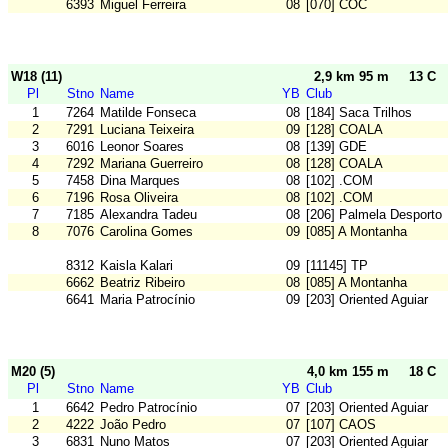
6393
Miguel Ferreira
08
[070] COC
W18 (11)
2,9 km 95 m
13 C
Pl
Stno
Name
YB
Club
1
7264
Matilde Fonseca
08
[184] Saca Trilhos
2
7291
Luciana Teixeira
09
[128] COALA
3
6016
Leonor Soares
08
[139] GDE
4
7292
Mariana Guerreiro
08
[128] COALA
5
7458
Dina Marques
08
[102] .COM
6
7196
Rosa Oliveira
08
[102] .COM
7
7185
Alexandra Tadeu
08
[206] Palmela Desporto
8
7076
Carolina Gomes
09
[085] A Montanha
8312
Kaisla Kalari
09
[11145] TP
6662
Beatriz Ribeiro
08
[085] A Montanha
6641
Maria Patrocínio
09
[203] Oriented Aguiar
M20 (5)
4,0 km 155 m
18 C
Pl
Stno
Name
YB
Club
1
6642
Pedro Patrocínio
07
[203] Oriented Aguiar
2
4222
João Pedro
07
[107] CAOS
3
6831
Nuno Matos
07
[203] Oriented Aguiar