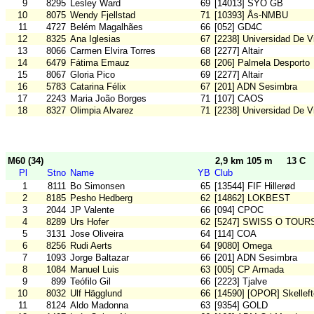
9
8295
Lesley Ward
69
[14013] SYO GB
10
8075
Wendy Fjellstad
71
[10393] Ås-NMBU
11
4727
Belém Magalhães
66
[052] GD4C
12
8325
Ana Iglesias
67
[2238] Universidad De V
13
8066
Carmen Elvira Torres
68
[2277] Altair
14
6479
Fátima Emauz
68
[206] Palmela Desporto
15
8067
Gloria Pico
69
[2277] Altair
16
5783
Catarina Félix
67
[201] ADN Sesimbra
17
2243
Maria João Borges
71
[107] CAOS
18
8327
Olimpia Alvarez
71
[2238] Universidad De V
M60 (34)
2,9 km 105 m
13 C
Pl
Stno
Name
YB
Club
1
8111
Bo Simonsen
65
[13544] FIF Hillerød
2
8185
Pesho Hedberg
62
[14862] LOKBEST
3
2044
JP Valente
66
[094] CPOC
4
8289
Urs Hofer
62
[5247] SWISS O TOUR
5
3131
Jose Oliveira
64
[114] COA
6
8256
Rudi Aerts
64
[9080] Omega
7
1093
Jorge Baltazar
66
[201] ADN Sesimbra
8
1084
Manuel Luis
63
[005] CP Armada
9
899
Teófilo Gil
66
[2223] Tjalve
10
8032
Ulf Hägglund
66
[14590] [OPOR] Skellef
11
8124
Aldo Madonna
63
[9354] GOLD