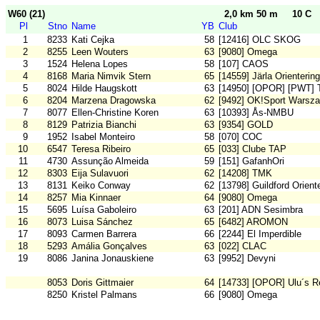
W60 (21)
2,0 km 50 m
10 C
Pl
Stno
Name
YB
Club
1
8233
Kati Cejka
58
[12416] OLC SKOG
2
8255
Leen Wouters
63
[9080] Omega
3
1524
Helena Lopes
58
[107] CAOS
4
8168
Maria Nimvik Stern
65
[14559] Järla Orientering
5
8024
Hilde Haugskott
63
[14950] [OPOR] [PWT] T
6
8204
Marzena Dragowska
62
[9492] OK!Sport Warsz
7
8077
Ellen-Christine Koren
63
[10393] Ås-NMBU
8
8129
Patrizia Bianchi
63
[9354] GOLD
9
1952
Isabel Monteiro
58
[070] COC
10
6547
Teresa Ribeiro
65
[033] Clube TAP
11
4730
Assunção Almeida
59
[151] GafanhOri
12
8303
Eija Sulavuori
62
[14208] TMK
13
8131
Keiko Conway
62
[13798] Guildford Orient
14
8257
Mia Kinnaer
64
[9080] Omega
15
5695
Luísa Gaboleiro
63
[201] ADN Sesimbra
16
8073
Luisa Sánchez
65
[6482] AROMON
17
8093
Carmen Barrera
66
[2244] El Imperdible
18
5293
Amália Gonçalves
63
[022] CLAC
19
8086
Janina Jonauskiene
63
[9952] Devyni
8053
Doris Gittmaier
64
[14733] [OPOR] Ulu´s R
8250
Kristel Palmans
66
[9080] Omega