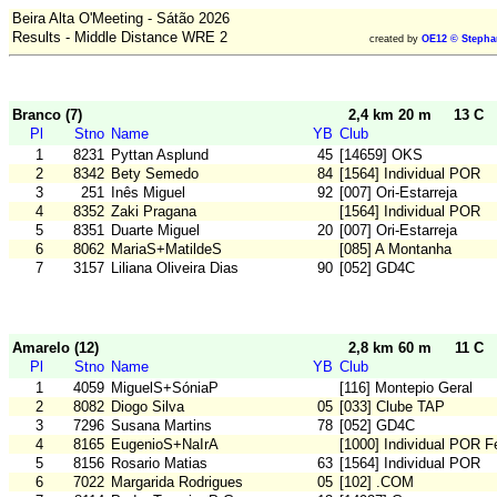
Beira Alta O'Meeting - Sátão 2026
Results - Middle Distance WRE 2
created by
OE12 © Stepha
Branco (7)
2,4 km 20 m
13 C
Pl
Stno
Name
YB
Club
1
8231
Pyttan Asplund
45
[14659] OKS
2
8342
Bety Semedo
84
[1564] Individual POR
3
251
Inês Miguel
92
[007] Ori-Estarreja
4
8352
Zaki Pragana
[1564] Individual POR
5
8351
Duarte Miguel
20
[007] Ori-Estarreja
6
8062
MariaS+MatildeS
[085] A Montanha
7
3157
Liliana Oliveira Dias
90
[052] GD4C
Amarelo (12)
2,8 km 60 m
11 C
Pl
Stno
Name
YB
Club
1
4059
MiguelS+SóniaP
[116] Montepio Geral
2
8082
Diogo Silva
05
[033] Clube TAP
3
7296
Susana Martins
78
[052] GD4C
4
8165
EugenioS+NaIrA
[1000] Individual POR F
5
8156
Rosario Matias
63
[1564] Individual POR
6
7022
Margarida Rodrigues
05
[102] .COM