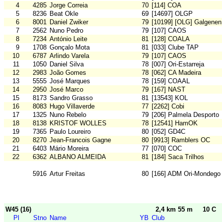
4
4285
Jorge Correia
70
[114] COA
5
8236
Beat Okle
69
[14697] OLGP
6
8001
Daniel Zwiker
79
[10199] [OLG] Galgenen
7
2562
Nuno Pedro
79
[107] CAOS
8
7234
António Leite
81
[128] COALA
9
1708
Gonçalo Mota
81
[033] Clube TAP
10
6787
Arlindo Varela
79
[107] CAOS
11
1050
Daniel Silva
78
[007] Ori-Estarreja
12
2983
João Gomes
78
[062] CA Madeira
13
5555
José Marques
78
[159] COAAL
14
2950
José Marco
79
[167] NAST
15
8173
Sandro Grasso
81
[13543] KOL
16
8083
Hugo Villaverde
77
[2262] Cobi
17
1325
Nuno Rebelo
79
[206] Palmela Desporto
18
8138
KRISTOF WOLLES
78
[12541] HamOK
19
7365
Paulo Loureiro
80
[052] GD4C
20
8270
Jean-Francois Gagne
80
[9913] Ramblers OC
21
6403
Mário Moreira
77
[070] COC
22
6362
ALBANO ALMEIDA
81
[184] Saca Trilhos
5916
Artur Freitas
80
[166] ADM Ori-Mondego
W45 (16)
2,4 km 55 m
10 C
Pl
Stno
Name
YB
Club