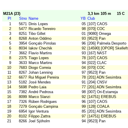
M21A (23)
3,3 km 105 m
15 C
Pl
Stno
Name
YB
Club
1
5671
Dinis Lopes
05
[107] CAOS
2
5477
Ricardo Tenreiro
98
[070] COC
3
8251
Tibo Gillet
01
[9080] Omega
4
8268
Anton Oddmo
93
[9523] Pan
5
3954
Gonçalo Pirrolas
96
[206] Palmela Desporto
6
8034
Iakov Chechik
92
[14590] [OPOR] Skellef
7
3662
Flavio Martins
93
[167] NAST
8
2375
Tiago Lopes
78
[107] CAOS
9
3633
Marco Martins
94
[022] CLAC
10
7683
Diogo Correia
04
[070] COC
11
8267
Johan Lenning
97
[9523] Pan
12
6677
Rui Miguel Pereira
78
[201] ADN Sesimbra
13
5182
José Mendes
91
[204] CNSV
14
5698
Pedro Laia
77
[201] ADN Sesimbra
15
7382
André Pedrosa
98
[007] Ori-Estarreja
16
8099
Marco Slanzi
92
[14751] EREBUS
17
7326
Rúben Rodrigues
96
[107] CAOS
18
7279
Gonçalo Campina
99
[128] COALA
19
6954
Igor Ventura
85
[201] ADN Sesimbra
20
8102
Filippo Zattra
97
[14751] EREBUS
21
8266
Joel Sjöholm
94
[9523] Pan