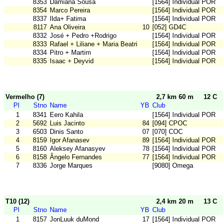
8353
Damiana Sousa
[1564] Individual POR
8354
Marco Pereira
[1564] Individual POR
8337
Ilda+ Fatima
[1564] Individual POR
8117
Ana Oliveira
10
[052] GD4C
8332
José + Pedro +Rodrigo
[1564] Individual POR
8333
Rafael + Liliane + Maria Beatriz
[1564] Individual POR
8334
Pitro + Martim
[1564] Individual POR
8335
Isaac + Deyvid
[1564] Individual POR
Vermelho (7)
2,7 km 60 m
12 C
Pl
Stno
Name
YB
Club
1
8341
Eero Kahila
[1564] Individual POR
2
5692
Luis Jacinto
84
[094] CPOC
3
6503
Dinis Santo
07
[070] COC
4
8159
Igor Afanasev
89
[1564] Individual POR
5
8160
Aleksey Afanasyev
78
[1564] Individual POR
6
8158
Ângelo Fernandes
77
[1564] Individual POR
7
8336
Jorge Marques
[9080] Omega
T10 (12)
2,4 km 20 m
13 C
Pl
Stno
Name
YB
Club
1
8157
JonLuuk duMond
17
[1564] Individual POR