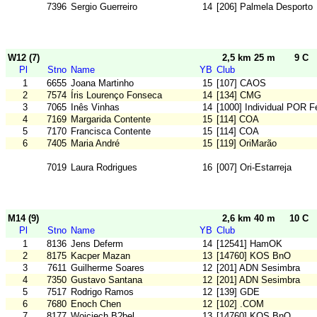
7396
Sergio Guerreiro
14
[206] Palmela Desporto
W12 (7)
2,5 km 25 m
9 C
Pl
Stno
Name
YB
Club
1
6655
Joana Martinho
15
[107] CAOS
2
7574
Íris Lourenço Fonseca
14
[134] CMG
3
7065
Inês Vinhas
14
[1000] Individual POR F
4
7169
Margarida Contente
15
[114] COA
5
7170
Francisca Contente
15
[114] COA
6
7405
Maria André
15
[119] OriMarão
7019
Laura Rodrigues
16
[007] Ori-Estarreja
M14 (9)
2,6 km 40 m
10 C
Pl
Stno
Name
YB
Club
1
8136
Jens Deferm
14
[12541] HamOK
2
8175
Kacper Mazan
13
[14760] KOS BnO
3
7611
Guilherme Soares
12
[201] ADN Sesimbra
4
7350
Gustavo Santana
12
[201] ADN Sesimbra
5
7517
Rodrigo Ramos
12
[139] GDE
6
7680
Enoch Chen
12
[102] .COM
7
8177
Wojciech B?bel
13
[14760] KOS BnO