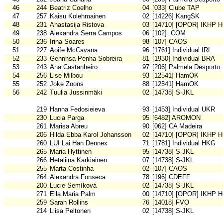
46
244
Beatriz Coelho
04
[033] Clube TAP
47
257
Kaisu Kolehmainen
02
[14226] KangSK
48
231
Anastasija Ristova
03
[14710] [OPOR] IKHP H
49
238
Alexandra Serra Campos
06
[102] .COM
50
236
Irina Soares
98
[107] CAOS
51
227
Aoife McCavana
96
[1761] Individual IRL
52
233
Gennhsa Penha Sobreira
81
[1930] Individual BRA
53
243
Ana Castanheiro
97
[206] Palmela Desporto
54
256
Lise Milbou
93
[12541] HamOK
55
252
Joke Zoons
88
[12541] HamOK
56
242
Tuulia Jussinmäki
02
[14738] S-JKL
219
Hanna Fedosieieva
93
[1453] Individual UKR
230
Lucia Parga
95
[6482] AROMON
261
Marisa Abreu
90
[062] CA Madeira
206
Hilda Ebba Karol Johansson
02
[14710] [OPOR] IKHP H
260
LUI Lai Han Dennex
71
[1781] Individual HKG
265
Maria Hyttinen
95
[14738] S-JKL
266
Hetaliina Karkiainen
07
[14738] S-JKL
255
Marta Costinha
02
[107] CAOS
264
Alexandra Fonseca
78
[196] CDEFF
200
Lucie Semíková
02
[14738] S-JKL
271
Ella Maria Palm
00
[14710] [OPOR] IKHP H
259
Sarah Rollins
76
[14018] FVO
214
Liisa Peltonen
02
[14738] S-JKL