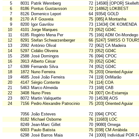
5
8031
Patrik Wennberg
72
[14590] [OPOR] Skellef
6
8186
Pontus Gustavsson
72
[14862] LOKBEST
7
8126
Domenico Lepori
64
[9354] GOLD
8
2170
A F Gouveia
75
[085] A Montanha
9
8200
Igor Gavrilov
73
[13434] OK KOMENDA
10
4101
Jorge Marques
73
[052] GD4C
11
6185
Rogério Mena Per
75
[166] ADM Ori-Mondego
12
8291
Stefan Schwarzenberger
66
[5247] SWISS O TOUR
13
2092
António Olival
72
[062] CA Madeira
14
5297
Cidálio Oliveira
73
[052] GD4C
15
2588
José Domingos
76
[094] CPOC
16
3913
Alberto César
70
[052] GD4C
17
6399
Fernando Silva
74
[052] GD4C
18
1872
Nuno Ferreira
76
[203] Oriented Aguiar
19
4685
José João Ferreira
74
[119] OriMarão
20
4147
Sérgio Contente
74
[114] COA
21
5463
Marco Almeida
73
[168] CAB
22
3408
Nuno Pires
74
[007] Ori-Estarreja
23
8072
Martin Valiquette
70
[14539] AOS
24
7156
Pedro Alexandre Patrocinio
75
[203] Oriented Aguiar
7056
João Esteves
72
[094] CPOC
8182
Michael Osborne
76
[11683] LOC
8249
Jean-Marc Gillet
70
[9080] Omega
6003
Paulo Batista
75
[038] CM Arrábida
6298
José Barros Maia
74
[1000] Individual POR F