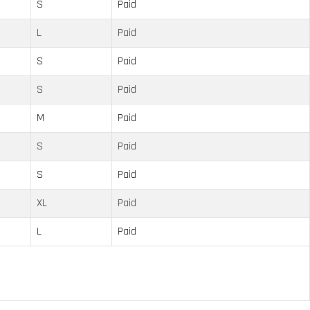
S
Paid
L
Paid
S
Paid
S
Paid
M
Paid
S
Paid
S
Paid
XL
Paid
L
Paid