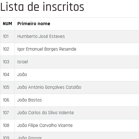
Lista de inscritos
NUM
Primeiro nome
101
Humberto José Esteves
102
Igor Emanuel Borges Resende
103
Israel
104
João
105
João António Gonçalves Catalão
106
João Bastos
107
João Carlos da Silva Valente
108
João Filipe Carvalho Vicente
109
João Gaspar