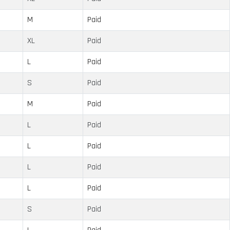
M
Paid
XL
Paid
L
Paid
S
Paid
M
Paid
L
Paid
L
Paid
L
Paid
L
Paid
S
Paid