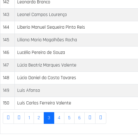
142
Leonardo Branco
143
Leonel Campos Lourenço
144
Liberio Manuel Sequeira Pinto Reis
145
Liliana Maria Magalhães Rocha
146
Lucélio Pereira de Souza
147
Lúcia Beatriz Marques Valente
148
Lúcio Daniel da Costa Tavares
149
Luis Afonso
150
Luís Carlos Ferreira Valente
1
2
3
4
5
6