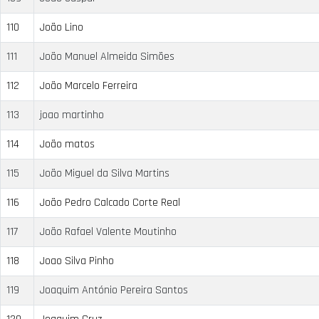
110
João Lino
111
João Manuel Almeida Simões
112
João Marcelo Ferreira
113
joao martinho
114
João matos
115
João Miguel da Silva Martins
116
João Pedro Calcado Corte Real
117
João Rafael Valente Moutinho
118
Joao Silva Pinho
119
Joaquim António Pereira Santos