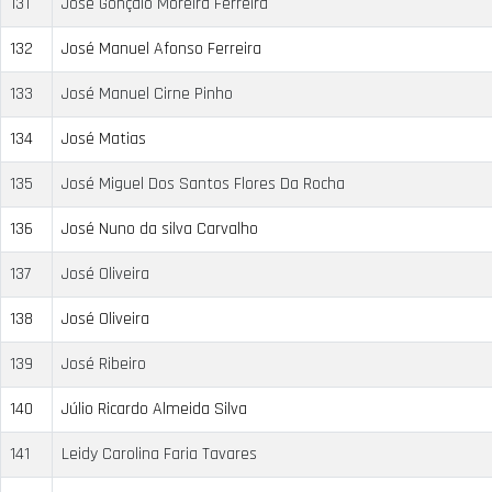
131
José Gonçalo Moreira Ferreira
132
José Manuel Afonso Ferreira
133
José Manuel Cirne Pinho
134
José Matias
135
José Miguel Dos Santos Flores Da Rocha
136
José Nuno da silva Carvalho
137
José Oliveira
138
José Oliveira
139
José Ribeiro
140
Júlio Ricardo Almeida Silva
141
Leidy Carolina Faria Tavares