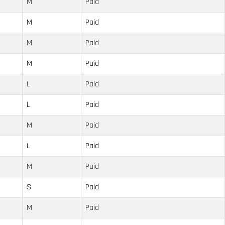
M
Paid
M
Paid
M
Paid
M
Paid
L
Paid
L
Paid
M
Paid
L
Paid
M
Paid
S
Paid
M
Paid