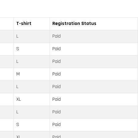
T-shirt
Registration Status
L
Paid
S
Paid
L
Paid
M
Paid
L
Paid
XL
Paid
L
Paid
S
Paid
XL
Paid