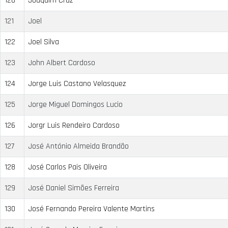
120
Joaquim Cruz
121
Joel
122
Joel Silva
123
John Albert Cardoso
124
Jorge Luis Castano Velasquez
125
Jorge Miguel Domingos Lucio
126
Jorgr Luis Rendeiro Cardoso
127
José António Almeida Brandão
128
José Carlos Pais Oliveira
129
José Daniel Simões Ferreira
130
José Fernando Pereira Valente Martins