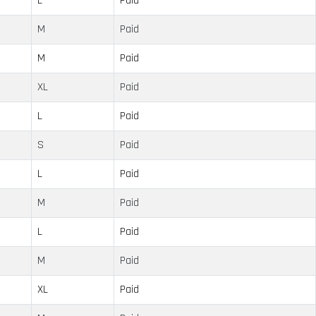
L
Paid
M
Paid
M
Paid
XL
Paid
L
Paid
S
Paid
L
Paid
M
Paid
L
Paid
M
Paid
XL
Paid